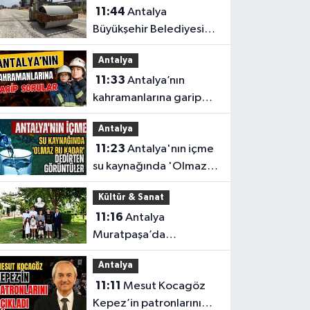
11:44
Antalya
Büyükşehir Belediyesi
düğmeye bastı
Antalya
Antalya’da eş zamanlı
11:33
Antalya’nın
çalışma yapıldı
kahramanlarına garip
sorular
Antalya
11:23
Antalya'nın içme
su kaynağında 'Olmaz
bu kadar 'dedirten
Kültür & Sanat
görüntüler
11:16
Antalya
Muratpaşa’da
Aytmatov’un mirası
Antalya
büyüyor
11:11
Mesut Kocagöz
Kepez’in patronlarını