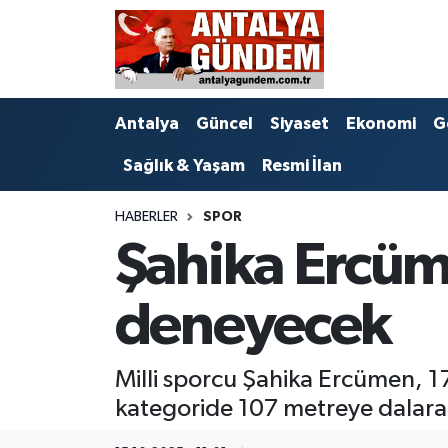
Antalya
Antalya Nöbetçi Eczaneler
Antalya
Güncel
Siyaset
Ekonomi
G
Asayiş
Antalya Hava Durumu
Sağlık & Yaşam
Resmi İlan
Bilim & Teknoloji
Antalya Namaz Vakitleri
HABERLER
SPOR
Bölge
Antalya Trafik Yoğunluk Haritası
Şahika Ercüm
EĞİTİM
Süper Lig Puan Durumu ve Fikstür
deneyecek
Ekonomi
Tüm Manşetler
Milli sporcu Şahika Ercümen, 17
Genel
Son Dakika Haberleri
kategoride 107 metreye dalarak
Görüntülü Haber
Haber Arşivi