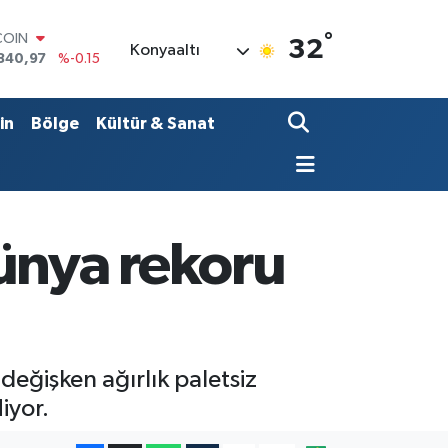
°
LAR
32
Konyaaltı
7436
%0.18
RO
2510
%0.32
RLİN
in
Bölge
Kültür & Sanat
4811
%0.38
M ALTIN
0.55
%0
T100
779
%-14
COIN
ünya rekoru
840,97
%-0.15
değişken ağırlık paletsiz
iyor.