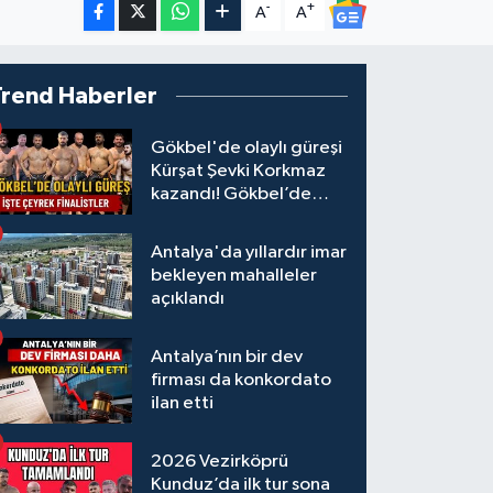
-
+
A
A
Trend Haberler
Gökbel'de olaylı güreşi
Kürşat Şevki Korkmaz
kazandı! Gökbel’de
çeyrek finalistler belli
oldu... Megastar Ali
Antalya'da yıllardır imar
Gürbüz elendi!
bekleyen mahalleler
açıklandı
Antalya’nın bir dev
firması da konkordato
ilan etti
2026 Vezirköprü
Kunduz’da ilk tur sona