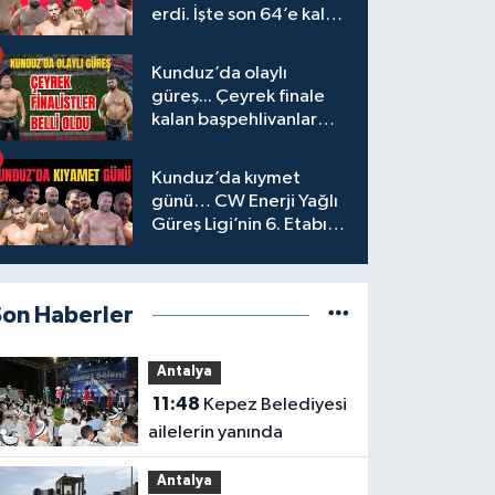
erdi. İşte son 64’e kalan
başpehlivanlar
Kunduz’da olaylı
güreş... Çeyrek finale
kalan başpehlivanlar
belli oldu
Kunduz’da kıymet
günü… CW Enerji Yağlı
Güreş Ligi’nin 6. Etabı
öncesi nefesler tutuldu
Son Haberler
Antalya
11:48
Kepez Belediyesi
ailelerin yanında
Antalya