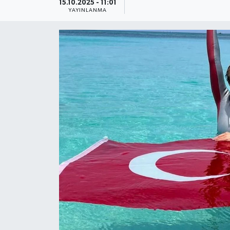
15.10.2025 - 11:01
YAYINLANMA
Güncel
Kültür & Sanat
Magazin
Resmi İlan
Sağlık & Yaşam
Siyaset
Spor