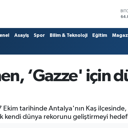
DO
47,
EU
55,
STE
enel
Asayiş
Spor
Bilim & Teknoloji
Eğitim
Magaz
64,
GRA
666
BİS
13.
BIT
en, ‘Gazze' için d
64.
 Ekim tarihinde Antalya'nın Kaş ilçesinde, 
 kendi dünya rekorunu geliştirmeyi hedefl