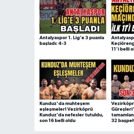
Antalyaspor 1. Lig’e 3 puanla
Antalyasp
başladı: 4-3
Keçiöreng
11'i belli 
Kunduz'da muhteşem
Vezirköp
eşleşmeler! Vezirköprü
Güreşleri’
Kunduz’da nefesler tutuldu,
tamamlandı
son 16 belli oldu
32 başpeh