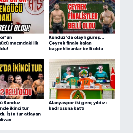
or’un
Kunduz’da olaylı güreş...
ücü maçındaki ilk
Çeyrek finale kalan
oldu!
başpehlivanlar belli oldu
rü Kunduz
Alanyaspor iki genç yıldızı
nde ikinci tur
kadrosuna kattı
. İşte tur atlayan
livan