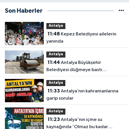
Son Haberler
Antalya
11:48
Kepez Belediyesi ailelerin
yanında
Antalya
11:44
Antalya Büyükşehir
Belediyesi düğmeye bastı
Antalya’da eş zamanlı çalışma
Antalya
yapıldı
11:33
Antalya’nın kahramanlarına
garip sorular
Antalya
11:23
Antalya'nın içme su
kaynağında 'Olmaz bu kadar