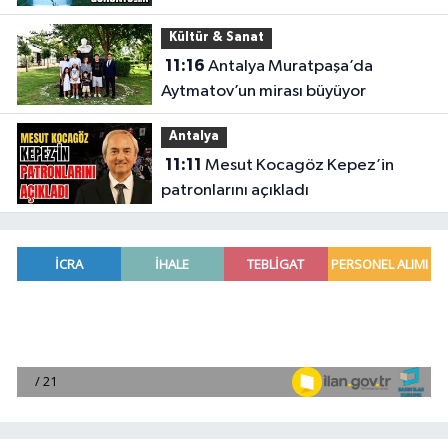
'dedirten görüntüler
Kültür & Sanat
11:16
Antalya Muratpaşa’da
Aytmatov’un mirası büyüyor
Antalya
11:11
Mesut Kocagöz Kepez’in
patronlarını açıkladı