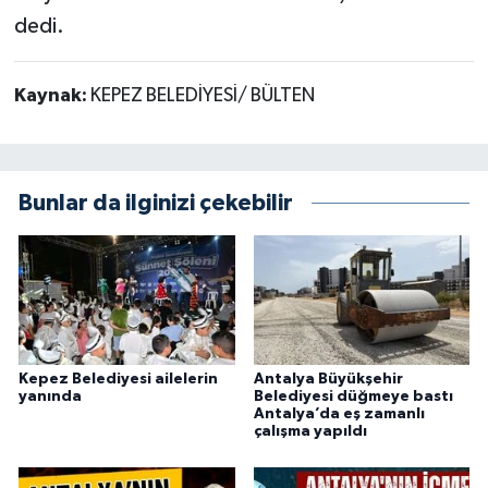
dedi.
Kaynak:
KEPEZ BELEDİYESİ/ BÜLTEN
Bunlar da ilginizi çekebilir
Kepez Belediyesi ailelerin
Antalya Büyükşehir
yanında
Belediyesi düğmeye bastı
Antalya’da eş zamanlı
çalışma yapıldı