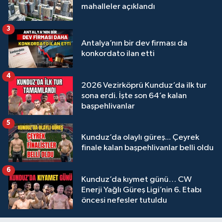
mahalleler açıklandı
3
Antalya’nın bir dev firması da
konkordato ilan etti
4
2026 Vezirköprü Kunduz’da ilk tur
sona erdi. İşte son 64’e kalan
başpehlivanlar
5
Kunduz’da olaylı güreş... Çeyrek
finale kalan başpehlivanlar belli oldu
6
Kunduz’da kıymet günü… CW
Enerji Yağlı Güreş Ligi’nin 6. Etabı
öncesi nefesler tutuldu