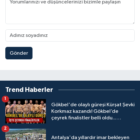
Gönder
Trend Haberler
1
Gökbel'de olaylı güreşi Kürşat Şevki
Korkmaz kazandı! Gökbel’de
çeyrek finalistler belli oldu...
Megastar Ali Gürbüz elendi!
2
Antalya'da yıllardır imar bekleyen