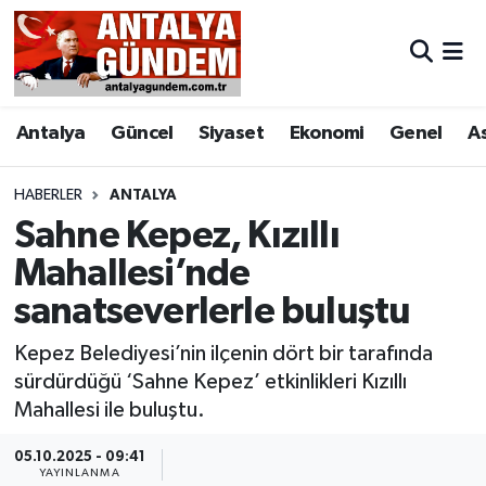
Antalya
Antalya Nöbetçi Eczaneler
Antalya
Güncel
Siyaset
Ekonomi
Genel
A
Asayiş
Antalya Hava Durumu
Bilim & Teknoloji
Antalya Namaz Vakitleri
HABERLER
ANTALYA
Sahne Kepez, Kızıllı
Bölge
Antalya Trafik Yoğunluk Haritası
Mahallesi’nde
sanatseverlerle buluştu
EĞİTİM
Süper Lig Puan Durumu ve Fikstür
Kepez Belediyesi’nin ilçenin dört bir tarafında
Ekonomi
Tüm Manşetler
sürdürdüğü ‘Sahne Kepez’ etkinlikleri Kızıllı
Mahallesi ile buluştu.
Genel
Son Dakika Haberleri
05.10.2025 - 09:41
Görüntülü Haber
Haber Arşivi
YAYINLANMA