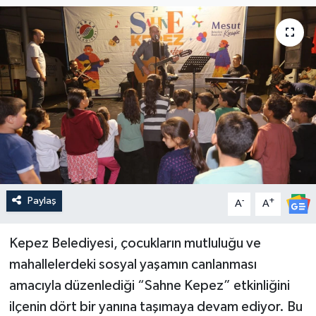
Güncel
Kültür & Sanat
Magazin
Resmi İlan
Sağlık & Yaşam
Paylaş
-
+
A
A
Siyaset
Spor
Kepez Belediyesi, çocukların mutluluğu ve
mahallelerdeki sosyal yaşamın canlanması
amacıyla düzenlediği “Sahne Kepez” etkinliğini
ilçenin dört bir yanına taşımaya devam ediyor. Bu