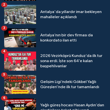
Megastar Ali Gürbüz elendi!
2
Antalya'da yıllardır imar bekleyen
mahalleler açıklandı
3
Antalya’nın bir dev firması da
konkordato ilan etti
4
2026 Vezirköprü Kunduz’da ilk tur
sona erdi. İşte son 64’e kalan
başpehlivanlar
5
Gelişim Ligi’ndeki Gökbel Yağlı
Güreşleri’nde ilk tur tamamlandı
6
Yağlı güreş hocası Hasan Aydın’dan