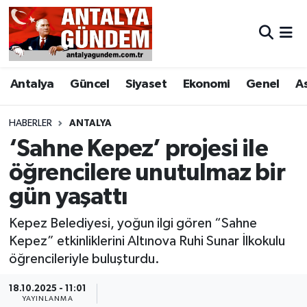
Antalya
Antalya Nöbetçi Eczaneler
Antalya
Güncel
Siyaset
Ekonomi
Genel
A
Asayiş
Antalya Hava Durumu
Bilim & Teknoloji
Antalya Namaz Vakitleri
HABERLER
ANTALYA
‘Sahne Kepez’ projesi ile
Bölge
Antalya Trafik Yoğunluk Haritası
öğrencilere unutulmaz bir
gün yaşattı
EĞİTİM
Süper Lig Puan Durumu ve Fikstür
Kepez Belediyesi, yoğun ilgi gören “Sahne
Ekonomi
Tüm Manşetler
Kepez” etkinliklerini Altınova Ruhi Sunar İlkokulu
öğrencileriyle buluşturdu.
Genel
Son Dakika Haberleri
18.10.2025 - 11:01
Görüntülü Haber
Haber Arşivi
YAYINLANMA