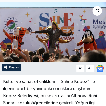
Güncel
Kültür & Sanat
Magazin
Resmi İlan
Sağlık & Yaşam
Paylaş
-
+
A
A
Siyaset
Spor
Kültür ve sanat etkinliklerini “Sahne Kepez” ile
ilçenin dört bir yanındaki çocuklara ulaştıran
Kepez Belediyesi, bu kez rotasını Altınova Ruhi
Sunar İlkokulu öğrencilerine çevirdi. Yoğun ilgi