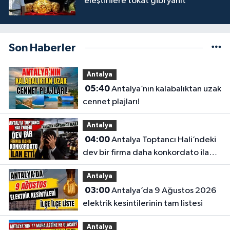
eleştirilere tokat gibi yanıt
Son Haberler
Antalya
05:40
Antalya’nın kalabalıktan uzak
cennet plajları!
Antalya
04:00
Antalya Toptancı Hali’ndeki
dev bir firma daha konkordato ilan
etti
Antalya
03:00
Antalya’da 9 Ağustos 2026
elektrik kesintilerinin tam listesi
Antalya