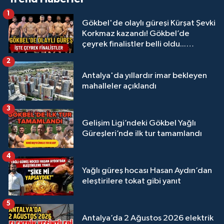
1
Gökbel'de olaylı güreşi Kürşat Şevki
Korkmaz kazandı! Gökbel’de
çeyrek finalistler belli oldu...
Megastar Ali Gürbüz elendi!
2
Antalya'da yıllardır imar bekleyen
mahalleler açıklandı
3
Gelişim Ligi’ndeki Gökbel Yağlı
Güreşleri’nde ilk tur tamamlandı
4
Yağlı güreş hocası Hasan Aydın’dan
eleştirilere tokat gibi yanıt
5
Antalya’da 2 Ağustos 2026 elektrik