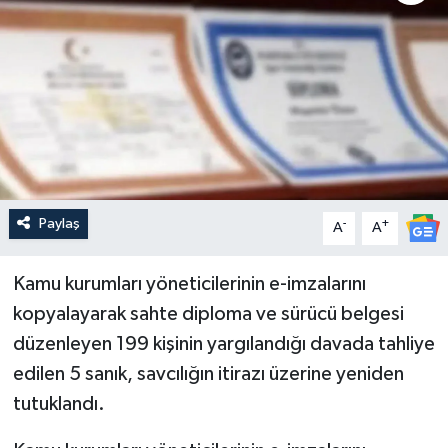
Güncel
Kültür & Sanat
Magazin
Resmi İlan
Paylaş
-
+
A
A
Sağlık & Yaşam
Kamu kurumları yöneticilerinin e-imzalarını
Siyaset
kopyalayarak sahte diploma ve sürücü belgesi
Spor
düzenleyen 199 kişinin yargılandığı davada tahliye
edilen 5 sanık, savcılığın itirazı üzerine yeniden
tutuklandı.