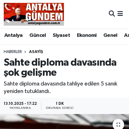
Antalya
Antalya Nöbetçi Eczaneler
Antalya
Güncel
Siyaset
Ekonomi
Genel
A
Asayiş
Antalya Hava Durumu
Bilim & Teknoloji
Antalya Namaz Vakitleri
HABERLER
ASAYIŞ
Sahte diploma davasında
Bölge
Antalya Trafik Yoğunluk Haritası
şok gelişme
EĞİTİM
Süper Lig Puan Durumu ve Fikstür
Sahte diploma davasında tahliye edilen 5 sanık
yeniden tutuklandı.
Ekonomi
Tüm Manşetler
13.10.2025 - 17:22
1 DK
YAYINLANMA
OKUNMA SÜRESI
Genel
Son Dakika Haberleri
Görüntülü Haber
Haber Arşivi