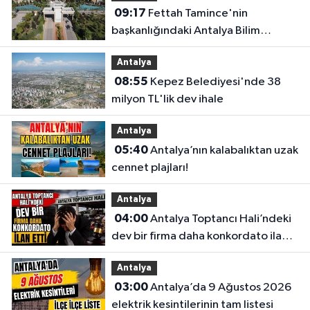
09:17
Fettah Tamince'nin
başkanlığındaki Antalya Bilim
Üniversitesi'nde düzen değişti
Antalya
08:55
Kepez Belediyesi'nde 38
milyon TL'lik dev ihale
Antalya
05:40
Antalya’nın kalabalıktan uzak
cennet plajları!
Antalya
04:00
Antalya Toptancı Hali’ndeki
dev bir firma daha konkordato ilan
etti
Antalya
03:00
Antalya’da 9 Ağustos 2026
elektrik kesintilerinin tam listesi