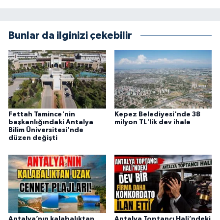
Bunlar da ilginizi çekebilir
Fettah Tamince'nin
Kepez Belediyesi'nde 38
başkanlığındaki Antalya
milyon TL'lik dev ihale
Bilim Üniversitesi'nde
düzen değişti
Antalya’nın kalabalıktan
Antalya Toptancı Hali’ndeki