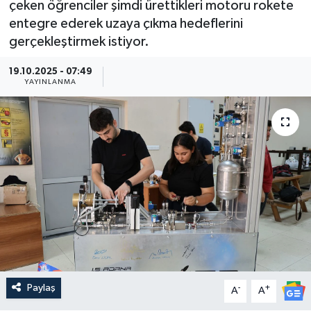
çeken öğrenciler şimdi ürettikleri motoru rokete
entegre ederek uzaya çıkma hedeflerini
Güncel
gerçekleştirmek istiyor.
Kültür & Sanat
19.10.2025 - 07:49
YAYINLANMA
Magazin
Resmi İlan
Sağlık & Yaşam
Siyaset
Spor
Paylaş
-
+
A
A