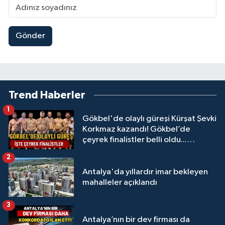
Gönder
Trend Haberler
1
Gökbel'de olaylı güreşi Kürşat Şevki
Korkmaz kazandı! Gökbel’de
çeyrek finalistler belli oldu...
Megastar Ali Gürbüz elendi!
2
Antalya'da yıllardır imar bekleyen
mahalleler açıklandı
3
Antalya’nın bir dev firması da