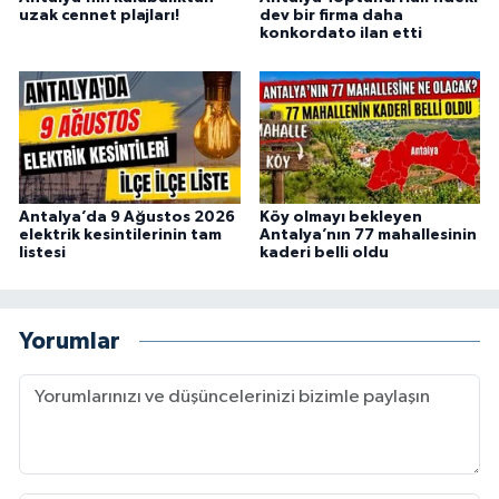
uzak cennet plajları!
dev bir firma daha
konkordato ilan etti
Antalya’da 9 Ağustos 2026
Köy olmayı bekleyen
elektrik kesintilerinin tam
Antalya’nın 77 mahallesinin
listesi
kaderi belli oldu
Yorumlar