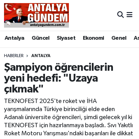
Antalya
Antalya Nöbetçi Eczaneler
Antalya
Güncel
Siyaset
Ekonomi
Genel
A
Asayiş
Antalya Hava Durumu
Bilim & Teknoloji
Antalya Namaz Vakitleri
HABERLER
ANTALYA
Şampiyon öğrencilerin
Bölge
Antalya Trafik Yoğunluk Haritası
yeni hedefi: "Uzaya
çıkmak"
EĞİTİM
Süper Lig Puan Durumu ve Fikstür
TEKNOFEST 2025'te roket ve İHA
Ekonomi
Tüm Manşetler
yarışmalarında Türkiye birinciliği elde eden
Adanalı üniversite öğrencileri, şimdi gelecek yıl ki
Genel
Son Dakika Haberleri
TEKNOFEST için hazırlanmaya başladı. Sıvı Yakıtlı
Roket Motoru Yarışması'ndaki başarıları ile dikkat
Görüntülü Haber
Haber Arşivi