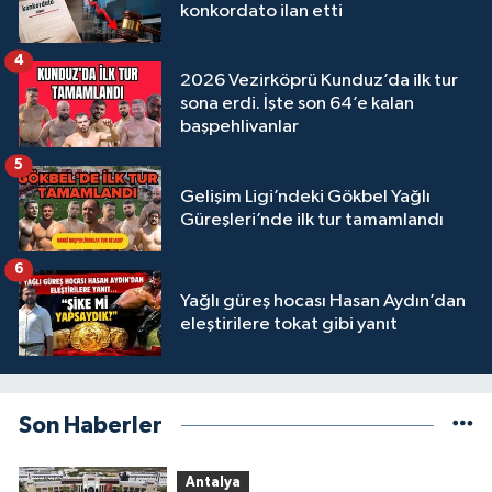
konkordato ilan etti
4
2026 Vezirköprü Kunduz’da ilk tur
sona erdi. İşte son 64’e kalan
başpehlivanlar
5
Gelişim Ligi’ndeki Gökbel Yağlı
Güreşleri’nde ilk tur tamamlandı
6
Yağlı güreş hocası Hasan Aydın’dan
eleştirilere tokat gibi yanıt
Son Haberler
Antalya