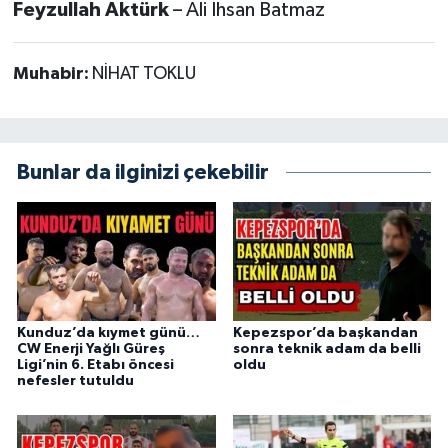
Feyzullah Aktürk
– Ali İhsan Batmaz
Muhabir:
NİHAT TOKLU
Bunlar da ilginizi çekebilir
Kunduz’da kıymet günü…
Kepezspor’da başkandan
CW Enerji Yağlı Güreş
sonra teknik adam da belli
Ligi’nin 6. Etabı öncesi
oldu
nefesler tutuldu