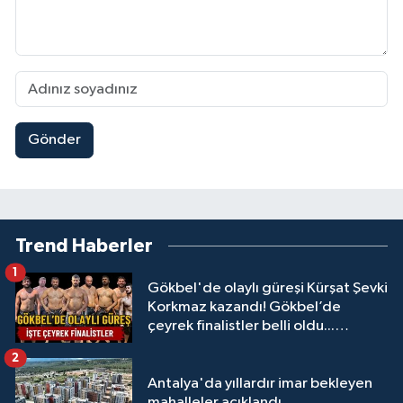
Gönder
Trend Haberler
1
Gökbel'de olaylı güreşi Kürşat Şevki
Korkmaz kazandı! Gökbel’de
çeyrek finalistler belli oldu...
Megastar Ali Gürbüz elendi!
2
Antalya'da yıllardır imar bekleyen
mahalleler açıklandı