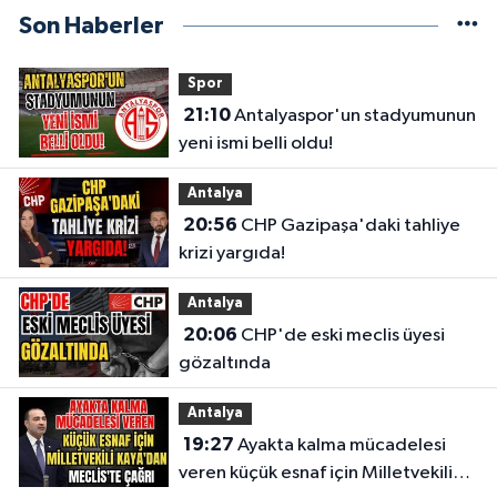
Son Haberler
Spor
21:10
Antalyaspor'un stadyumunun
yeni ismi belli oldu!
Antalya
20:56
CHP Gazipaşa'daki tahliye
krizi yargıda!
Antalya
20:06
CHP'de eski meclis üyesi
gözaltında
Antalya
19:27
Ayakta kalma mücadelesi
veren küçük esnaf için Milletvekili