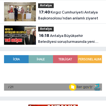
Kaya'dan Meclis'te çağrı
Antalya
17:40
Kırgız Cumhuriyeti Antalya
Başkonsolosu’ndan anlamlı ziyaret
Antalya
16:18
Antalya Büyükşehir
Belediyesi soruşturmasında yeni
gelişme