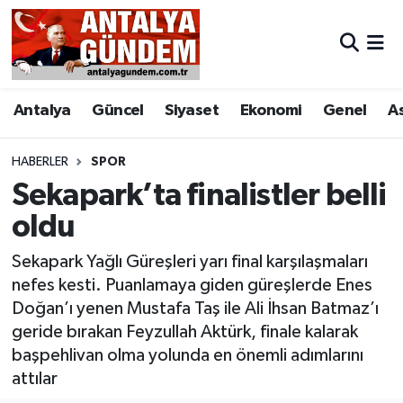
Antalya
Antalya Nöbetçi Eczaneler
Antalya
Güncel
Siyaset
Ekonomi
Genel
A
Asayiş
Antalya Hava Durumu
Bilim & Teknoloji
Antalya Namaz Vakitleri
HABERLER
SPOR
Sekapark’ta finalistler belli
Bölge
Antalya Trafik Yoğunluk Haritası
oldu
EĞİTİM
Süper Lig Puan Durumu ve Fikstür
Sekapark Yağlı Güreşleri yarı final karşılaşmaları
nefes kesti. Puanlamaya giden güreşlerde Enes
Ekonomi
Tüm Manşetler
Doğan’ı yenen Mustafa Taş ile Ali İhsan Batmaz’ı
geride bırakan Feyzullah Aktürk, finale kalarak
Genel
Son Dakika Haberleri
başpehlivan olma yolunda en önemli adımlarını
attılar
Görüntülü Haber
Haber Arşivi