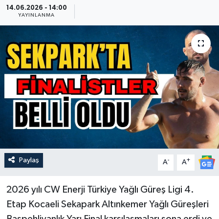
14.06.2026 - 14:00
YAYINLANMA
Güncel
Kültür & Sanat
Magazin
Resmi İlan
Sağlık & Yaşam
Siyaset
Paylaş
-
+
A
A
Spor
2026 yılı CW Enerji Türkiye Yağlı Güreş Ligi 4.
Etap Kocaeli Sekapark Altınkemer Yağlı Güreşleri