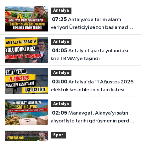
Antalya
07:25
Antalya’da tarım alarm
veriyor! Üreticiyi sezon başlamadan
bekleyen büyük tehlike
Antalya
04:05
Antalya-Isparta yolundaki
kriz TBMM’ye taşındı
Antalya
03:00
Antalya’da 11 Ağustos 2026
elektrik kesintilerinin tam listesi
Antalya
02:05
Manavgat, Alanya’yı satın
alıyor! İşte tarihi görüşmenin perde
arkası
Spor