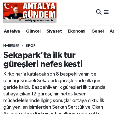
Antalya
Antalya Nöbetçi Eczaneler
Antalya
Güncel
Siyaset
Ekonomi
Genel
A
Asayiş
Antalya Hava Durumu
Bilim & Teknoloji
Antalya Namaz Vakitleri
HABERLER
SPOR
Sekapark’ta ilk tur
Bölge
Antalya Trafik Yoğunluk Haritası
güreşleri nefes kesti
EĞİTİM
Süper Lig Puan Durumu ve Fikstür
Kırkpınar’a katılacak son 8 başpehlivanın belli
olacağı Kocaeli Sekapark güreşlerinde ilk gün
Ekonomi
Tüm Manşetler
geride kaldı. Başpehlivanlık güreşleri ilk turunda
sahaya çıkan 12 güreşçinin nefes kesen
Genel
Son Dakika Haberleri
mücadelelerinde ilginç sonuçlar ortaya çıktı. İlk
gün yenilen isimlerden Serkan Serttük ve Okan
Görüntülü Haber
Haber Arşivi
Acar bu yıl için Kırkpınar hayallerine veda etti.