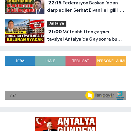
22:15
Federasyon Başkanı’ndan
darp edilen Serhat Elvan ile ilgili ilk
açıklama
Antalya
21:00
Müteahhitten çarpıcı
tavsiye! Antalya’da 6 ay sonra bu
fiyatlara ev bulunamayacak