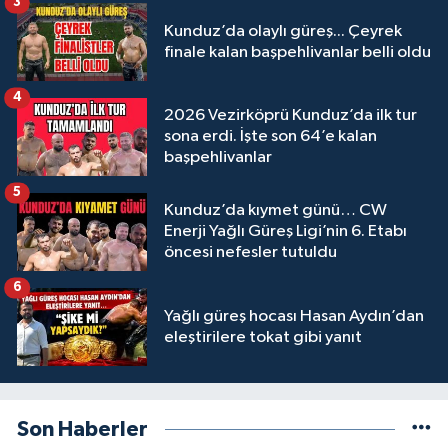
3
Kunduz’da olaylı güreş... Çeyrek
finale kalan başpehlivanlar belli oldu
4
2026 Vezirköprü Kunduz’da ilk tur
sona erdi. İşte son 64’e kalan
başpehlivanlar
5
Kunduz’da kıymet günü… CW
Enerji Yağlı Güreş Ligi’nin 6. Etabı
öncesi nefesler tutuldu
6
Yağlı güreş hocası Hasan Aydın’dan
eleştirilere tokat gibi yanıt
Son Haberler