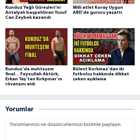
Kunduz Yağlı Güreşleri’ni
Milli atlet Koray Uygun
Antalyalı başpehlivan Yusuf
ABD’de gururu yaşattı
Can Zeybek kazandı
Kunduz’da muhteşem
Bülent Korkmaz’dan iki
final… Feyzullah Aktürk,
futbolcu hakkında dikkat
Erkan Taş'tan Kırkpınar'ın
çeken açıklama
rövanşını aldı
Yorumlar