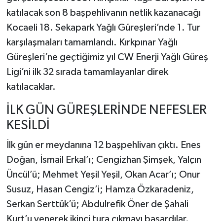
katılacak son 8 başpehlivanın netlik kazanacağı
Kocaeli 18. Sekapark Yağlı Güreşleri’nde 1. Tur
karşılaşmaları tamamlandı. Kırkpınar Yağlı
Güreşleri’ne geçtiğimiz yıl CW Enerji Yağlı Güreş
Ligi’ni ilk 32 sırada tamamlayanlar direk
katılacaklar.
İLK GÜN GÜREŞLERİNDE NEFESLER
KESİLDİ
İlk gün er meydanına 12 başpehlivan çıktı. Enes
Doğan, İsmail Erkal’ı; Cengizhan Şimşek, Yalçın
Üncül’ü; Mehmet Yeşil Yeşil, Okan Acar’ı; Onur
Susuz, Hasan Cengiz’i; Hamza Özkaradeniz,
Serkan Serttük’ü; Abdulrefik Öner de Şahali
Kurt’u yenerek ikinci tura çıkmayı başardılar.