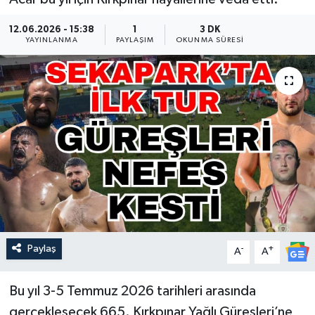
Güncel
12.06.2026 - 15:38
1
3 DK
YAYINLANMA
PAYLAŞIM
OKUNMA SÜRESI
Kültür & Sanat
Magazin
Resmi İlan
Sağlık & Yaşam
Siyaset
Spor
Paylaş
-
+
A
A
Bu yıl 3-5 Temmuz 2026 tarihleri arasında
gerçekleşecek 665. Kırkpınar Yağlı Güreşleri’ne