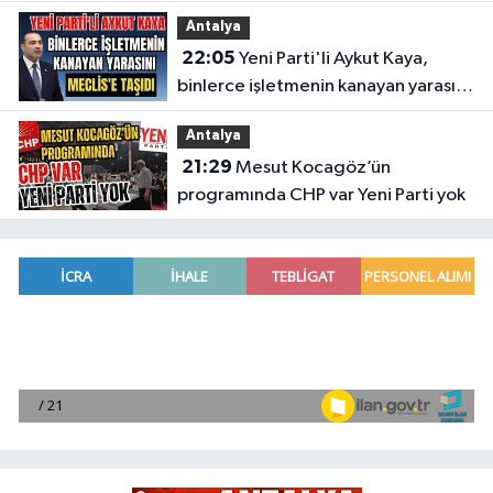
Antalya
22:05
Yeni Parti'li Aykut Kaya,
binlerce işletmenin kanayan yarasını
Meclis'e taşıdı
Antalya
21:29
Mesut Kocagöz’ün
programında CHP var Yeni Parti yok