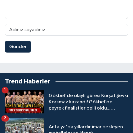
Gönder
Trend Haberler
1
Gökbel'de olaylı güreşi Kürşat Şevki
Korkmaz kazandı! Gökbel’de
çeyrek finalistler belli oldu...
Megastar Ali Gürbüz elendi!
2
Antalya'da yıllardır imar bekleyen