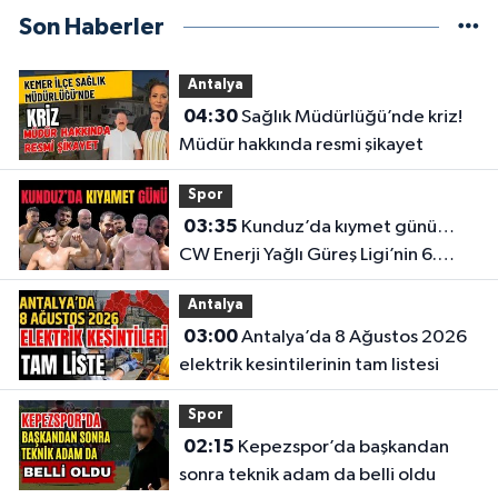
Son Haberler
Antalya
04:30
Sağlık Müdürlüğü’nde kriz!
Müdür hakkında resmi şikayet
Spor
03:35
Kunduz’da kıymet günü…
CW Enerji Yağlı Güreş Ligi’nin 6.
Etabı öncesi nefesler tutuldu
Antalya
03:00
Antalya’da 8 Ağustos 2026
elektrik kesintilerinin tam listesi
Spor
02:15
Kepezspor’da başkandan
sonra teknik adam da belli oldu