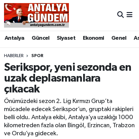
Antalya
Antalya Nöbetçi Eczaneler
Antalya
Güncel
Siyaset
Ekonomi
Genel
A
Asayiş
Antalya Hava Durumu
Bilim & Teknoloji
Antalya Namaz Vakitleri
HABERLER
SPOR
Serikspor, yeni sezonda en
Bölge
Antalya Trafik Yoğunluk Haritası
uzak deplasmanlara
çıkacak
EĞİTİM
Süper Lig Puan Durumu ve Fikstür
Önümüzdeki sezon 2. Lig Kırmızı Grup’ta
Ekonomi
Tüm Manşetler
mücadele edecek Serikspor’un, gruptaki rakipleri
belli oldu. Antalya ekibi, Antalya’ya uzaklığı 1000
Genel
Son Dakika Haberleri
kilometreden fazla olan Bingöl, Erzincan, Trabzon
ve Ordu’ya gidecek.
Görüntülü Haber
Haber Arşivi