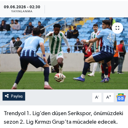
09.06.2026 - 02:30
Güncel
YAYINLANMA
Kültür & Sanat
Magazin
Resmi İlan
Sağlık & Yaşam
Siyaset
Paylaş
-
+
Spor
A
A
Trendyol 1. Lig’den düşen Serikspor, önümüzdeki
sezon 2. Lig Kırmızı Grup’ta mücadele edecek.