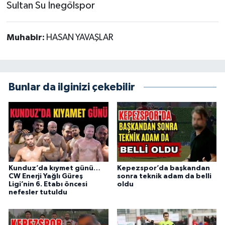
Sultan Su İnegölspor
Muhabir:
HASAN YAVAŞLAR
Bunlar da ilginizi çekebilir
Kunduz’da kıymet günü…
Kepezspor’da başkandan
CW Enerji Yağlı Güreş
sonra teknik adam da belli
Ligi’nin 6. Etabı öncesi
oldu
nefesler tutuldu