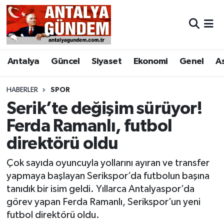
Antalya
Antalya Nöbetçi Eczaneler
Antalya
Güncel
Siyaset
Ekonomi
Genel
A
Asayiş
Antalya Hava Durumu
Bilim & Teknoloji
Antalya Namaz Vakitleri
HABERLER
SPOR
Serik’te değişim sürüyor!
Bölge
Antalya Trafik Yoğunluk Haritası
Ferda Ramanlı, futbol
direktörü oldu
EĞİTİM
Süper Lig Puan Durumu ve Fikstür
Çok sayıda oyuncuyla yollarını ayıran ve transfer
Ekonomi
Tüm Manşetler
yapmaya başlayan Serikspor’da futbolun başına
tanıdık bir isim geldi. Yıllarca Antalyaspor’da
Genel
Son Dakika Haberleri
görev yapan Ferda Ramanlı, Serikspor’un yeni
futbol direktörü oldu.
Görüntülü Haber
Haber Arşivi