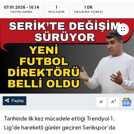
07.01.2026 - 10:14
1
1 DK
Güncel
YAYINLANMA
PAYLAŞIM
OKUNMA SÜRESI
Kültür & Sanat
Magazin
Resmi İlan
Sağlık & Yaşam
Siyaset
Paylaş
-
+
Spor
A
A
Tarihinde ilk kez mücadele ettiği Trendyol 1.
Lig’de hareketli günler geçiren Serikspor’da