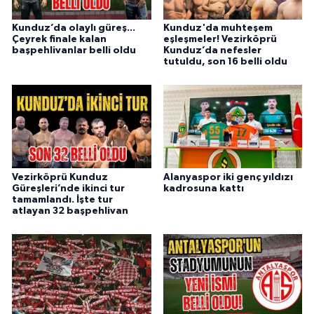
Kunduz’da olaylı güreş...
Kunduz'da muhteşem
Çeyrek finale kalan
eşleşmeler! Vezirköprü
başpehlivanlar belli oldu
Kunduz’da nefesler
tutuldu, son 16 belli oldu
Vezirköprü Kunduz
Alanyaspor iki genç yıldızı
Güreşleri’nde ikinci tur
kadrosuna kattı
tamamlandı. İşte tur
atlayan 32 başpehlivan