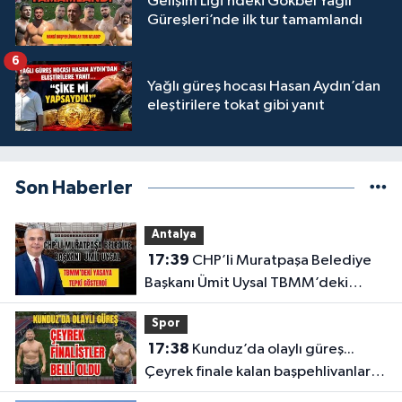
Gelişim Ligi’ndeki Gökbel Yağlı
Güreşleri’nde ilk tur tamamlandı
6
Yağlı güreş hocası Hasan Aydın’dan
eleştirilere tokat gibi yanıt
Son Haberler
Antalya
17:39
CHP’li Muratpaşa Belediye
Başkanı Ümit Uysal TBMM’deki
yasaya tepki gösterdi
Spor
17:38
Kunduz’da olaylı güreş...
Çeyrek finale kalan başpehlivanlar
belli oldu