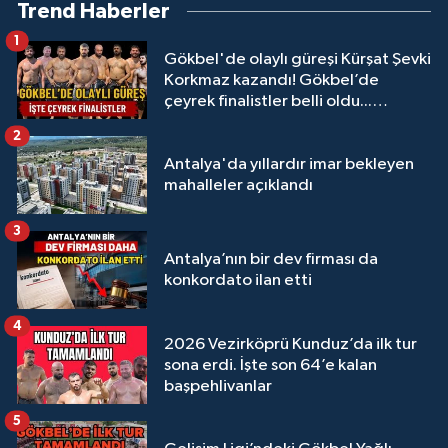
Trend Haberler
1
Gökbel'de olaylı güreşi Kürşat Şevki
Korkmaz kazandı! Gökbel’de
çeyrek finalistler belli oldu...
Megastar Ali Gürbüz elendi!
2
Antalya'da yıllardır imar bekleyen
mahalleler açıklandı
3
Antalya’nın bir dev firması da
konkordato ilan etti
4
2026 Vezirköprü Kunduz’da ilk tur
sona erdi. İşte son 64’e kalan
başpehlivanlar
5