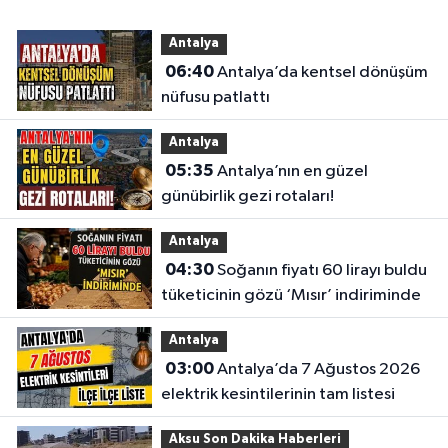
Antalya
06:40
Antalya’da kentsel dönüşüm
nüfusu patlattı
Antalya
05:35
Antalya’nın en güzel
günübirlik gezi rotaları!
Antalya
04:30
Soğanın fiyatı 60 lirayı buldu
tüketicinin gözü ‘Mısır’ indiriminde
Antalya
03:00
Antalya’da 7 Ağustos 2026
elektrik kesintilerinin tam listesi
Aksu Son Dakika Haberleri