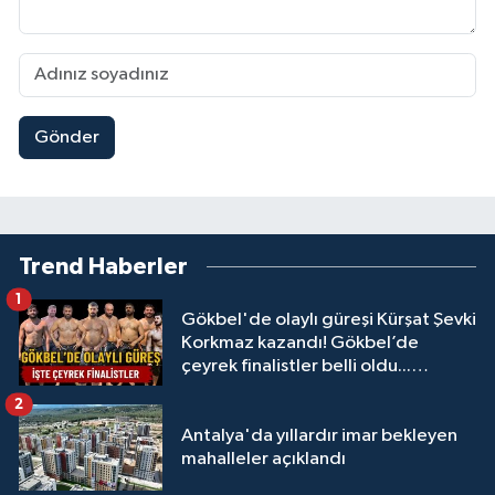
Gönder
Trend Haberler
1
Gökbel'de olaylı güreşi Kürşat Şevki
Korkmaz kazandı! Gökbel’de
çeyrek finalistler belli oldu...
Megastar Ali Gürbüz elendi!
2
Antalya'da yıllardır imar bekleyen
mahalleler açıklandı