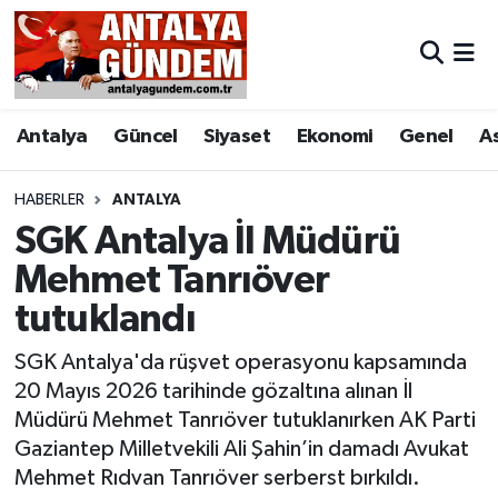
Antalya
Antalya Nöbetçi Eczaneler
Antalya
Güncel
Siyaset
Ekonomi
Genel
A
Asayiş
Antalya Hava Durumu
Bilim & Teknoloji
Antalya Namaz Vakitleri
HABERLER
ANTALYA
SGK Antalya İl Müdürü
Bölge
Antalya Trafik Yoğunluk Haritası
Mehmet Tanrıöver
tutuklandı
EĞİTİM
Süper Lig Puan Durumu ve Fikstür
SGK Antalya'da rüşvet operasyonu kapsamında
Ekonomi
Tüm Manşetler
20 Mayıs 2026 tarihinde gözaltına alınan İl
Müdürü Mehmet Tanrıöver tutuklanırken AK Parti
Genel
Son Dakika Haberleri
Gaziantep Milletvekili Ali Şahin’in damadı Avukat
Mehmet Rıdvan Tanrıöver serberst bırkıldı.
Görüntülü Haber
Haber Arşivi