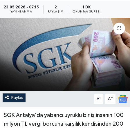
23.05.2026 - 07:15
2
1 DK
Güncel
YAYINLANMA
PAYLAŞIM
OKUNMA SÜRESI
Kültür & Sanat
Magazin
Resmi İlan
Sağlık & Yaşam
Siyaset
Paylaş
-
+
Spor
A
A
SGK Antalya'da yabancı uyruklu bir iş insanın 100
milyon TL vergi borcuna karşılık kendisinden 200