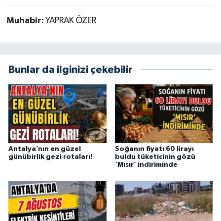
Muhabir:
YAPRAK ÖZER
Bunlar da ilginizi çekebilir
Antalya’nın en güzel
Soğanın fiyatı 60 lirayı
günübirlik gezi rotaları!
buldu tüketicinin gözü
‘Mısır’ indiriminde