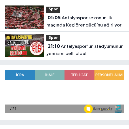
belli oldu
Spor
01:05
Antalyaspor sezonun ilk
maçında Keçiörengücü’nü ağırlıyor
Spor
21:10
Antalyaspor'un stadyumunun
yeni ismi belli oldu!