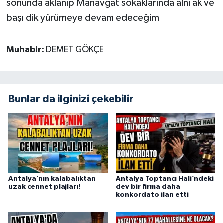
sonunda aklanıp Manavgat sokaklarında alnı ak ve
başı dik yürümeye devam edeceğim
Muhabir:
DEMET GÖKÇE
Bunlar da ilginizi çekebilir
Antalya’nın kalabalıktan
Antalya Toptancı Hali’ndeki
uzak cennet plajları!
dev bir firma daha
konkordato ilan etti