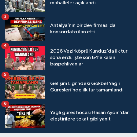
mahalleler açıklandı
3
Antalya’nın bir dev firması da
konkordato ilan etti
4
2026 Vezirköprü Kunduz’da ilk tur
sona erdi. İşte son 64’e kalan
başpehlivanlar
5
Gelişim Ligi’ndeki Gökbel Yağlı
Güreşleri’nde ilk tur tamamlandı
6
Yağlı güreş hocası Hasan Aydın’dan
eleştirilere tokat gibi yanıt