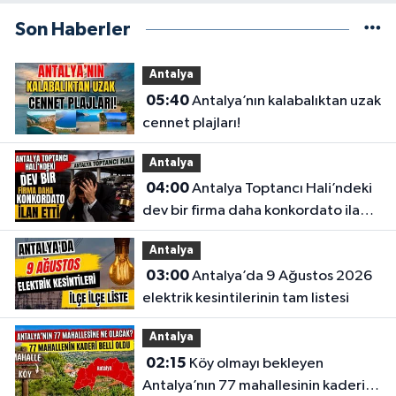
Son Haberler
Antalya
05:40
Antalya’nın kalabalıktan uzak
cennet plajları!
Antalya
04:00
Antalya Toptancı Hali’ndeki
dev bir firma daha konkordato ilan
etti
Antalya
03:00
Antalya’da 9 Ağustos 2026
elektrik kesintilerinin tam listesi
Antalya
02:15
Köy olmayı bekleyen
Antalya’nın 77 mahallesinin kaderi