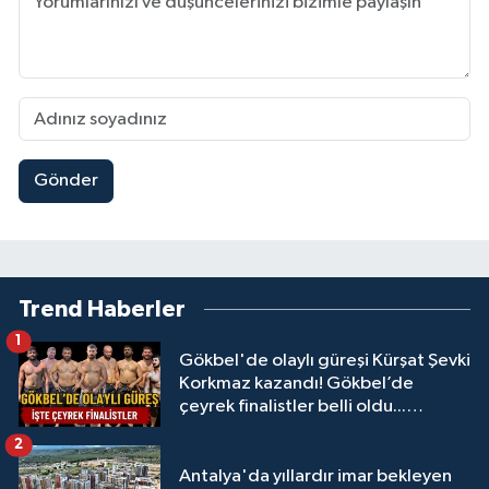
Gönder
Trend Haberler
1
Gökbel'de olaylı güreşi Kürşat Şevki
Korkmaz kazandı! Gökbel’de
çeyrek finalistler belli oldu...
Megastar Ali Gürbüz elendi!
2
Antalya'da yıllardır imar bekleyen