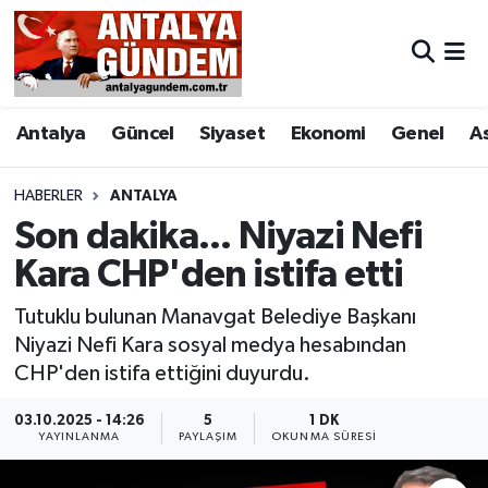
Antalya
Antalya Nöbetçi Eczaneler
Antalya
Güncel
Siyaset
Ekonomi
Genel
A
Asayiş
Antalya Hava Durumu
Bilim & Teknoloji
Antalya Namaz Vakitleri
HABERLER
ANTALYA
Son dakika... Niyazi Nefi
Bölge
Antalya Trafik Yoğunluk Haritası
Kara CHP'den istifa etti
EĞİTİM
Süper Lig Puan Durumu ve Fikstür
Tutuklu bulunan Manavgat Belediye Başkanı
Niyazi Nefi Kara sosyal medya hesabından
Ekonomi
Tüm Manşetler
CHP'den istifa ettiğini duyurdu.
Genel
Son Dakika Haberleri
03.10.2025 - 14:26
5
1 DK
YAYINLANMA
PAYLAŞIM
OKUNMA SÜRESI
Görüntülü Haber
Haber Arşivi