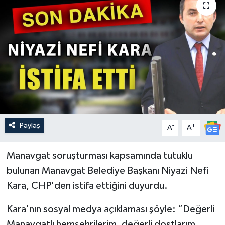
Güncel
Kültür & Sanat
Magazin
Resmi İlan
Sağlık & Yaşam
Paylaş
-
+
A
A
Siyaset
Manavgat soruşturması kapsamında tutuklu
bulunan Manavgat Belediye Başkanı Niyazi Nefi
Spor
Kara, CHP'den istifa ettiğini duyurdu.
Kara'nın sosyal medya açıklaması şöyle: “Değerli
Manavgatlı hemşehrilerim, değerli dostlarım,