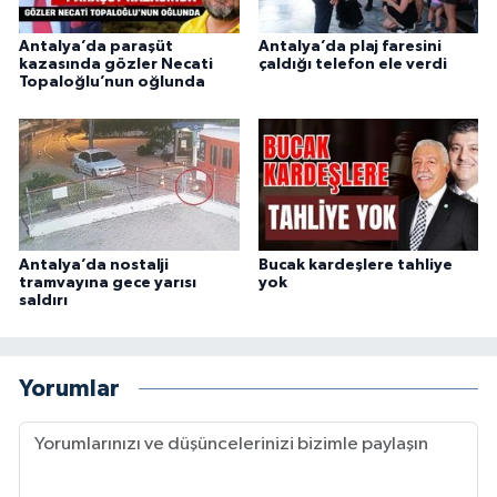
Antalya’da paraşüt
Antalya’da plaj faresini
kazasında gözler Necati
çaldığı telefon ele verdi
Topaloğlu’nun oğlunda
Antalya’da nostalji
Bucak kardeşlere tahliye
tramvayına gece yarısı
yok
saldırı
Yorumlar