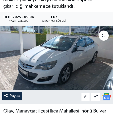
çıkarıldığı mahkemece tutuklandı.
Güncel
18.10.2025 - 09:06
1 DK
YAYINLANMA
Kültür & Sanat
OKUNMA SÜRESI
Magazin
Resmi İlan
Sağlık & Yaşam
Siyaset
Spor
Paylaş
-
+
A
A
Olay, Manavgat ilçesi Ilıca Mahallesi İnönü Bulvarı