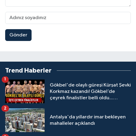
Gönder
Trend Haberler
1
Gökbel'de olaylı güreşi Kürşat Şevki
Korkmaz kazandı! Gökbel’de
çeyrek finalistler belli oldu...
Megastar Ali Gürbüz elendi!
2
Antalya'da yıllardır imar bekleyen
mahalleler açıklandı