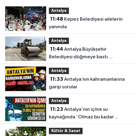
Antalya
11:48
Kepez Belediyesi ailelerin
yanında
Antalya
11:44
Antalya Büyükşehir
Belediyesi düğmeye bastı
Antalya’da eş zamanlı çalışma
Antalya
yapıldı
11:33
Antalya’nın kahramanlarına
garip sorular
Antalya
11:23
Antalya'nın içme su
kaynağında 'Olmaz bu kadar
'dedirten görüntüler
Kültür & Sanat