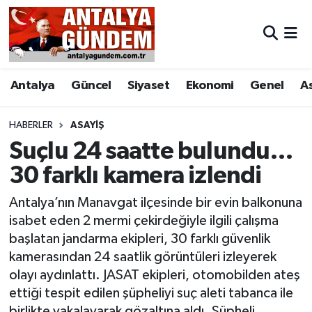
Antalya
Antalya Nöbetçi Eczaneler
Antalya
Güncel
Siyaset
Ekonomi
Genel
A
Asayiş
Antalya Hava Durumu
Bilim & Teknoloji
Antalya Namaz Vakitleri
HABERLER
ASAYIŞ
Suçlu 24 saatte bulundu…
Bölge
Antalya Trafik Yoğunluk Haritası
30 farklı kamera izlendi
EĞİTİM
Süper Lig Puan Durumu ve Fikstür
Antalya’nın Manavgat ilçesinde bir evin balkonuna
isabet eden 2 mermi çekirdeğiyle ilgili çalışma
Ekonomi
Tüm Manşetler
başlatan jandarma ekipleri, 30 farklı güvenlik
kamerasından 24 saatlik görüntüleri izleyerek
Genel
Son Dakika Haberleri
olayı aydınlattı. JASAT ekipleri, otomobilden ateş
ettiği tespit edilen şüpheliyi suç aleti tabanca ile
Görüntülü Haber
Haber Arşivi
birlikte yakalayarak gözaltına aldı. Şüpheli