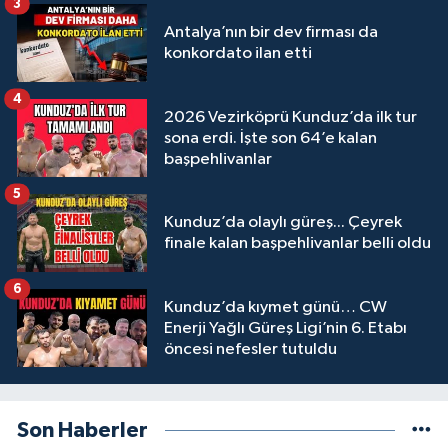
3
Antalya’nın bir dev firması da
konkordato ilan etti
4
2026 Vezirköprü Kunduz’da ilk tur
sona erdi. İşte son 64’e kalan
başpehlivanlar
5
Kunduz’da olaylı güreş... Çeyrek
finale kalan başpehlivanlar belli oldu
6
Kunduz’da kıymet günü… CW
Enerji Yağlı Güreş Ligi’nin 6. Etabı
öncesi nefesler tutuldu
Son Haberler