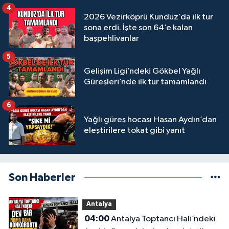
4
2026 Vezirköprü Kunduz’da ilk tur
sona erdi. İşte son 64’e kalan
başpehlivanlar
5
Gelişim Ligi’ndeki Gökbel Yağlı
Güreşleri’nde ilk tur tamamlandı
6
Yağlı güreş hocası Hasan Aydın’dan
eleştirilere tokat gibi yanıt
Son Haberler
Antalya
04:00
Antalya Toptancı Hali’ndeki