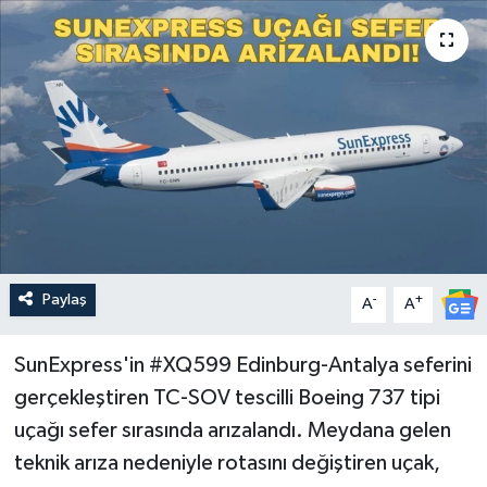
Güncel
Kültür & Sanat
Magazin
Resmi İlan
Sağlık & Yaşam
Paylaş
-
+
A
A
Siyaset
SunExpress'in #XQ599 Edinburg-Antalya seferini
Spor
gerçekleştiren TC-SOV tescilli Boeing 737 tipi
uçağı sefer sırasında arızalandı. Meydana gelen
teknik arıza nedeniyle rotasını değiştiren uçak,