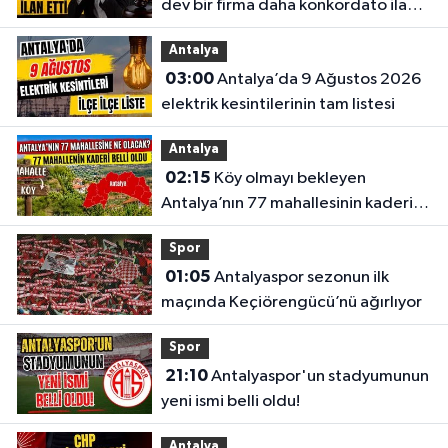
dev bir firma daha konkordato ilan
etti
Antalya
03:00
Antalya’da 9 Ağustos 2026
elektrik kesintilerinin tam listesi
Antalya
02:15
Köy olmayı bekleyen
Antalya’nın 77 mahallesinin kaderi
belli oldu
Spor
01:05
Antalyaspor sezonun ilk
maçında Keçiörengücü’nü ağırlıyor
Spor
21:10
Antalyaspor'un stadyumunun
yeni ismi belli oldu!
Antalya