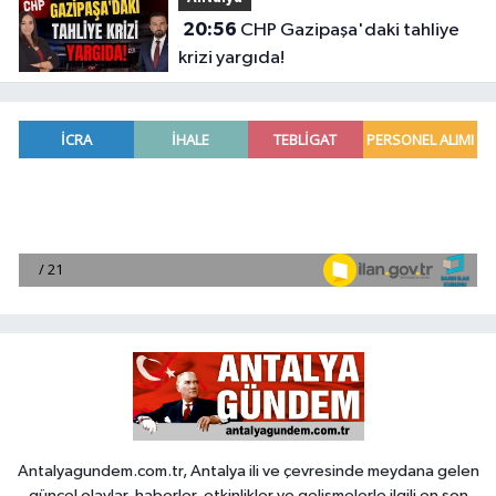
20:56
CHP Gazipaşa'daki tahliye
krizi yargıda!
Antalyagundem.com.tr, Antalya ili ve çevresinde meydana gelen
güncel olaylar, haberler, etkinlikler ve gelişmelerle ilgili en son