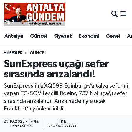
Antalya
Antalya Nöbetçi Eczaneler
Antalya
Güncel
Siyaset
Ekonomi
Genel
A
Asayiş
Antalya Hava Durumu
Bilim & Teknoloji
Antalya Namaz Vakitleri
HABERLER
GÜNCEL
SunExpress uçağı sefer
Bölge
Antalya Trafik Yoğunluk Haritası
sırasında arızalandı!
EĞİTİM
Süper Lig Puan Durumu ve Fikstür
SunExpress'in #XQ599 Edinburg-Antalya seferini
yapan TC-SOV tescilli Boeing 737 tipi uçağı sefer
Ekonomi
Tüm Manşetler
sırasında arızalandı. Arıza nedeniyle uçak
Frankfurt’a yönlendirildi.
Genel
Son Dakika Haberleri
23.10.2025 - 17:42
1 DK
YAYINLANMA
OKUNMA SÜRESI
Görüntülü Haber
Haber Arşivi