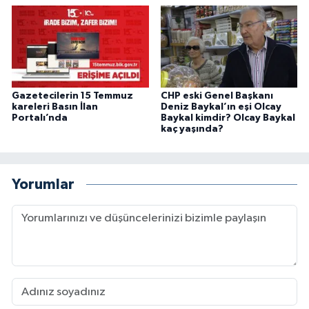
Gazetecilerin 15 Temmuz
CHP eski Genel Başkanı
kareleri Basın İlan
Deniz Baykal’ın eşi Olcay
Portalı’nda
Baykal kimdir? Olcay Baykal
kaç yaşında?
Yorumlar