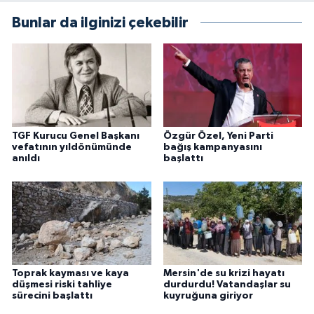
Bunlar da ilginizi çekebilir
TGF Kurucu Genel Başkanı
Özgür Özel, Yeni Parti
vefatının yıldönümünde
bağış kampanyasını
anıldı
başlattı
Toprak kayması ve kaya
Mersin'de su krizi hayatı
düşmesi riski tahliye
durdurdu! Vatandaşlar su
sürecini başlattı
kuyruğuna giriyor