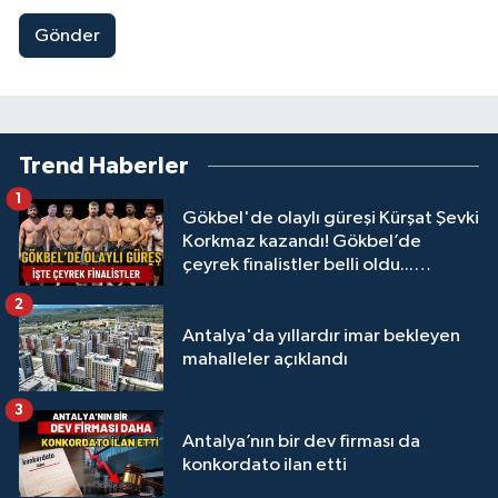
Gönder
Trend Haberler
1
Gökbel'de olaylı güreşi Kürşat Şevki
Korkmaz kazandı! Gökbel’de
çeyrek finalistler belli oldu...
Megastar Ali Gürbüz elendi!
2
Antalya'da yıllardır imar bekleyen
mahalleler açıklandı
3
Antalya’nın bir dev firması da
konkordato ilan etti