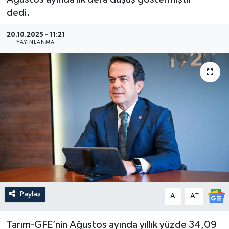
dedi.
Güncel
20.10.2025 - 11:21
YAYINLANMA
Kültür & Sanat
Magazin
Resmi İlan
Sağlık & Yaşam
Siyaset
Spor
Paylaş
-
+
A
A
Tarım-GFE’nin Ağustos ayında yıllık yüzde 34,09