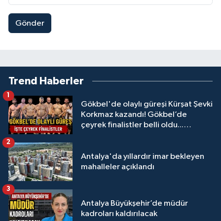
Gönder
Trend Haberler
1
Gökbel'de olaylı güreşi Kürşat Şevki
Korkmaz kazandı! Gökbel’de
çeyrek finalistler belli oldu...
Megastar Ali Gürbüz elendi!
2
Antalya'da yıllardır imar bekleyen
mahalleler açıklandı
3
Antalya Büyükşehir’de müdür
kadroları kaldırılacak