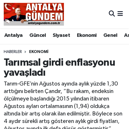
Antalya
Antalya Nöbetçi Eczaneler
Antalya
Güncel
Siyaset
Ekonomi
Genel
A
Asayiş
Antalya Hava Durumu
Bilim & Teknoloji
Antalya Namaz Vakitleri
HABERLER
EKONOMI
Tarımsal girdi enflasyonu
Bölge
Antalya Trafik Yoğunluk Haritası
yavaşladı
EĞİTİM
Süper Lig Puan Durumu ve Fikstür
Tarım-GFE’nin Ağustos ayında aylık yüzde 1,30
arttığını belirten Çandır, “Bu rakam, endeksin
Ekonomi
Tüm Manşetler
ölçülmeye başlandığı 2015 yılından itibaren
Ağustos ayları ortalamasının (1,94) oldukça
Genel
Son Dakika Haberleri
altında bir artış olarak ilan edilmiştir. Böylece son
4 aydır sürekli artış gösteren aylık girdi fiyatları,
Görüntülü Haber
Haber Arşivi
Ağustos ayında ilk defa düşüş göstermiştir”