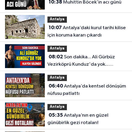
10:38
Muhittin Böcek’in acı günü
Antalya
10:07
Antalya’daki kurul tarihi kilise
için koruma kararı çıkardı
Antalya
08:02
Son dakika... Ali Gürbüz
Vezirköprü Kunduz'da yok...
Antalyalı başpehlivanın ismi
Antalya
sistemden silindi
06:40
Antalya’da kentsel dönüşüm
nüfusu patlattı
Antalya
05:35
Antalya’nın en güzel
günübirlik gezi rotaları!