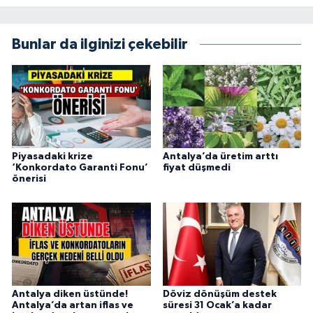
Bunlar da ilginizi çekebilir
Piyasadaki krize
Antalya’da üretim arttı
‘Konkordato Garanti Fonu’
fiyat düşmedi
önerisi
Antalya diken üstünde!
Döviz dönüşüm destek
Antalya’da artan iflas ve
süresi 31 Ocak’a kadar