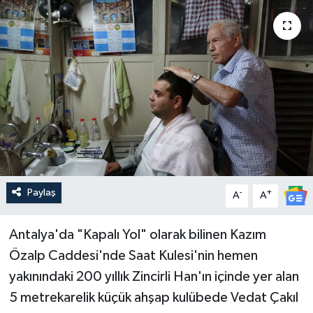
Güncel
Kültür & Sanat
Magazin
Resmi İlan
Sağlık & Yaşam
Paylaş
-
+
A
A
Siyaset
Antalya'da "Kapalı Yol" olarak bilinen Kazım
Spor
Özalp Caddesi'nde Saat Kulesi'nin hemen
yakınındaki 200 yıllık Zincirli Han'ın içinde yer alan
5 metrekarelik küçük ahşap kulübede Vedat Çakıl