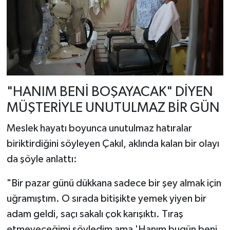
"HANIM BENİ BOŞAYACAK" DİYEN
MÜŞTERİYLE UNUTULMAZ BİR GÜN
Meslek hayatı boyunca unutulmaz hatıralar
biriktirdiğini söyleyen Çakıl, aklında kalan bir olayı
da şöyle anlattı:
"Bir pazar günü dükkana sadece bir şey almak için
uğramıştım. O sırada bitişikte yemek yiyen bir
adam geldi, saçı sakalı çok karışıktı. Tıraş
etmeyeceğimi söyledim ama 'Hanım bugün beni