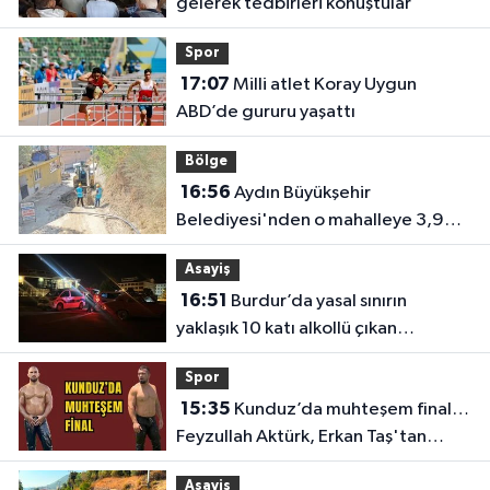
gelerek tedbirleri konuştular
Spor
17:07
Milli atlet Koray Uygun
ABD’de gururu yaşattı
Bölge
16:56
Aydın Büyükşehir
Belediyesi'nden o mahalleye 3,9
milyon TL’lik yatırım
Asayiş
16:51
Burdur’da yasal sınırın
yaklaşık 10 katı alkollü çıkan
sürücüye büyük ceza
Spor
15:35
Kunduz’da muhteşem final…
Feyzullah Aktürk, Erkan Taş'tan
Kırkpınar'ın rövanşını aldı
Asayiş