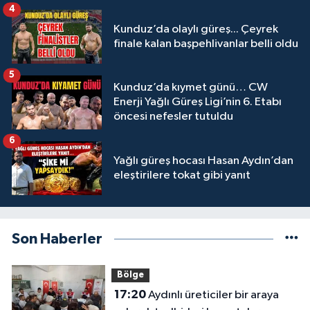
4
Kunduz’da olaylı güreş... Çeyrek
finale kalan başpehlivanlar belli oldu
5
Kunduz’da kıymet günü… CW
Enerji Yağlı Güreş Ligi’nin 6. Etabı
öncesi nefesler tutuldu
6
Yağlı güreş hocası Hasan Aydın’dan
eleştirilere tokat gibi yanıt
Son Haberler
Bölge
17:20
Aydınlı üreticiler bir araya