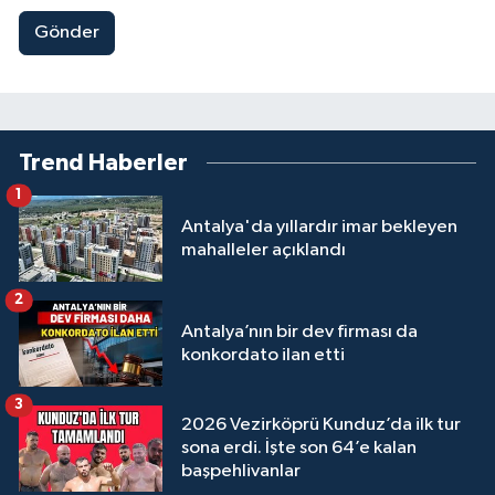
Gönder
Trend Haberler
1
Antalya'da yıllardır imar bekleyen
mahalleler açıklandı
2
Antalya’nın bir dev firması da
konkordato ilan etti
3
2026 Vezirköprü Kunduz’da ilk tur
sona erdi. İşte son 64’e kalan
başpehlivanlar