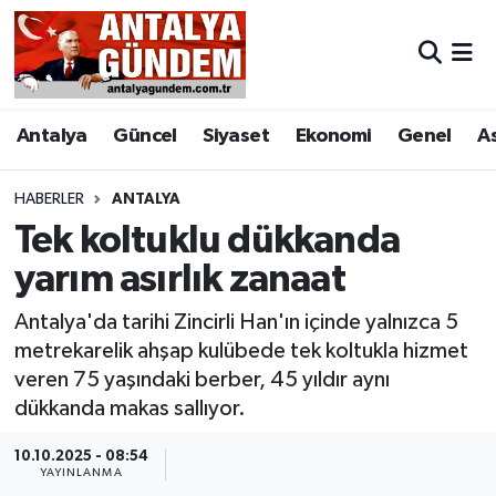
Antalya
Antalya Nöbetçi Eczaneler
Antalya
Güncel
Siyaset
Ekonomi
Genel
A
Asayiş
Antalya Hava Durumu
Bilim & Teknoloji
Antalya Namaz Vakitleri
HABERLER
ANTALYA
Tek koltuklu dükkanda
Bölge
Antalya Trafik Yoğunluk Haritası
yarım asırlık zanaat
EĞİTİM
Süper Lig Puan Durumu ve Fikstür
Antalya'da tarihi Zincirli Han'ın içinde yalnızca 5
metrekarelik ahşap kulübede tek koltukla hizmet
Ekonomi
Tüm Manşetler
veren 75 yaşındaki berber, 45 yıldır aynı
dükkanda makas sallıyor.
Genel
Son Dakika Haberleri
10.10.2025 - 08:54
YAYINLANMA
Görüntülü Haber
Haber Arşivi