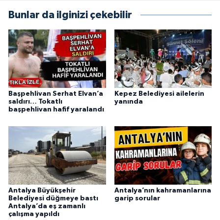
Bunlar da ilginizi çekebilir
Başpehlivan Serhat Elvan’a
Kepez Belediyesi ailelerin
saldırı… Tokatlı
yanında
başpehlivan hafif yaralandı
Antalya Büyükşehir
Antalya’nın kahramanlarına
Belediyesi düğmeye bastı
garip sorular
Antalya’da eş zamanlı
çalışma yapıldı