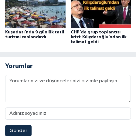
Kuşadası’nda 9 günlük tatil
CHP’de grup toplantısı
turizmi canlandırdı
krizi: Kılıçdaroğlu’ndan ilk
talimat geldi
Yorumlar
Gönder