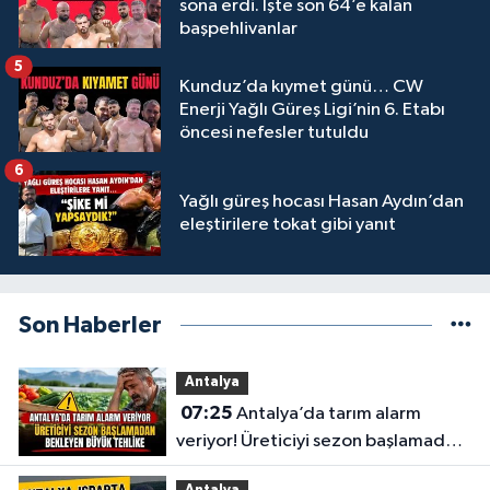
sona erdi. İşte son 64’e kalan
başpehlivanlar
5
Kunduz’da kıymet günü… CW
Enerji Yağlı Güreş Ligi’nin 6. Etabı
öncesi nefesler tutuldu
6
Yağlı güreş hocası Hasan Aydın’dan
eleştirilere tokat gibi yanıt
Son Haberler
Antalya
07:25
Antalya’da tarım alarm
veriyor! Üreticiyi sezon başlamadan
bekleyen büyük tehlike