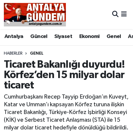
Antalya
Antalya Nöbetçi Eczaneler
Antalya
Güncel
Siyaset
Ekonomi
Genel
A
Asayiş
Antalya Hava Durumu
Bilim & Teknoloji
Antalya Namaz Vakitleri
HABERLER
GENEL
Ticaret Bakanlığı duyurdu!
Bölge
Antalya Trafik Yoğunluk Haritası
Körfez’den 15 milyar dolar
ticaret
EĞİTİM
Süper Lig Puan Durumu ve Fikstür
Cumhurbaşkanı Recep Tayyip Erdoğan’ın Kuveyt,
Ekonomi
Tüm Manşetler
Katar ve Umman’ı kapsayan Körfez turuna ilişkin
Ticaret Bakanlığı, Türkiye-Körfez İşbirliği Konseyi
Genel
Son Dakika Haberleri
(KİK) ve Serbest Ticaret Anlaşması (STA) ile 15
milyar dolar ticaret hedefiyle dönüldüğü bildirildi.
Görüntülü Haber
Haber Arşivi