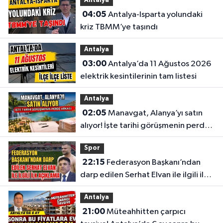
Antalya
04:05
Antalya-Isparta yolundaki
kriz TBMM’ye taşındı
Antalya
03:00
Antalya’da 11 Ağustos 2026
elektrik kesintilerinin tam listesi
Antalya
02:05
Manavgat, Alanya’yı satın
alıyor! İşte tarihi görüşmenin perde
arkası
Spor
22:15
Federasyon Başkanı’ndan
darp edilen Serhat Elvan ile ilgili ilk
açıklama
Antalya
21:00
Müteahhitten çarpıcı