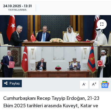
24.10.2025 - 13:31
Güncel
YAYINLANMA
Kültür & Sanat
Magazin
Resmi İlan
Sağlık & Yaşam
Siyaset
Paylaş
-
+
Spor
A
A
Cumhurbaşkanı Recep Tayyip Erdoğan, 21-23
Ekim 2025 tarihleri arasında Kuveyt, Katar ve