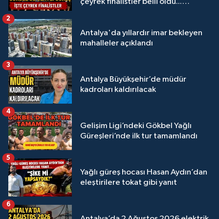
çeyrek finalistler belli oldu...
Megastar Ali Gürbüz elendi!
2
Antalya'da yıllardır imar bekleyen
mahalleler açıklandı
3
Antalya Büyükşehir’de müdür
kadroları kaldırılacak
4
Gelişim Ligi’ndeki Gökbel Yağlı
Güreşleri’nde ilk tur tamamlandı
5
Yağlı güreş hocası Hasan Aydın’dan
eleştirilere tokat gibi yanıt
6
Antalya’da 2 Ağustos 2026 elektrik