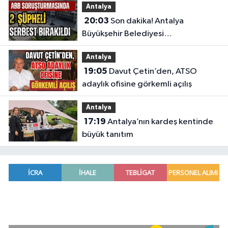
Antalya
20:03
Son dakika! Antalya
Büyükşehir Belediyesi
soruşturmasında 2 şüpheli serbest
Antalya
bırakıldı
19:05
Davut Çetin’den, ATSO
adaylık ofisine görkemli açılış
Antalya
17:19
Antalya’nın kardeş kentinde
büyük tanıtım