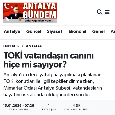
Antalya
Antalya Nöbetçi Eczaneler
Antalya
Güncel
Siyaset
Ekonomi
Genel
A
Asayiş
Antalya Hava Durumu
Bilim & Teknoloji
Antalya Namaz Vakitleri
HABERLER
ANTALYA
TOKİ vatandaşın canını
Bölge
Antalya Trafik Yoğunluk Haritası
hiçe mi sayıyor?
EĞİTİM
Süper Lig Puan Durumu ve Fikstür
Antalya’da dere yatağına yapılması planlanan
TOKİ konutları ile ilgili tepkiler dinmezken,
Ekonomi
Tüm Manşetler
Mimarlar Odası Antalya Şubesi, vatandaşların
hayatını risk altında olduğunu ileri sürdü.
Genel
Son Dakika Haberleri
15.01.2026 - 07:26
1
4 DK
YAYINLANMA
PAYLAŞIM
OKUNMA SÜRESI
Görüntülü Haber
Haber Arşivi