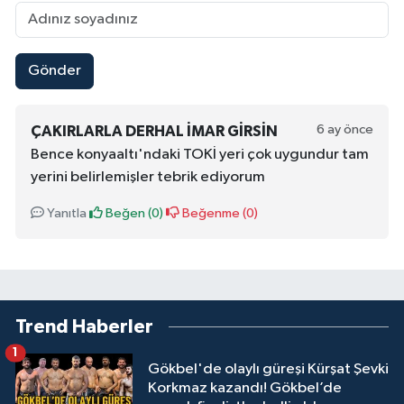
Gönder
6 ay önce
ÇAKIRLARLA DERHAL IMAR GIRSIN
Bence konyaaltı'ndaki TOKİ yeri çok uygundur tam
yerini belirlemişler tebrik ediyorum
Yanıtla
Beğen (
0
)
Beğenme (
0
)
Trend Haberler
1
Gökbel'de olaylı güreşi Kürşat Şevki
Korkmaz kazandı! Gökbel’de