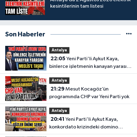
kesintilerinin tam listesi
Son Haberler
Antalya
22:05
Yeni Parti'li Aykut Kaya,
binlerce işletmenin kanayan yarasını
Meclis'e taşıdı
Antalya
21:29
Mesut Kocagöz’ün
programında CHP var Yeni Parti yok
Antalya
20:41
Yeni Parti'li Aykut Kaya,
konkordato krizindeki domino
etkisini gözler önüne serdi