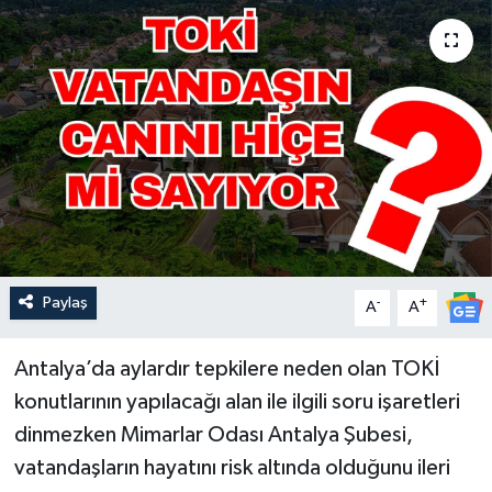
Güncel
Kültür & Sanat
Magazin
Resmi İlan
Sağlık & Yaşam
Paylaş
-
+
A
A
Siyaset
Antalya’da aylardır tepkilere neden olan TOKİ
Spor
konutlarının yapılacağı alan ile ilgili soru işaretleri
dinmezken Mimarlar Odası Antalya Şubesi,
vatandaşların hayatını risk altında olduğunu ileri