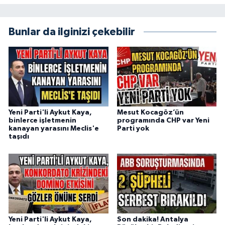
Bunlar da ilginizi çekebilir
Yeni Parti'li Aykut Kaya,
Mesut Kocagöz’ün
binlerce işletmenin
programında CHP var Yeni
kanayan yarasını Meclis'e
Parti yok
taşıdı
Yeni Parti'li Aykut Kaya,
Son dakika! Antalya