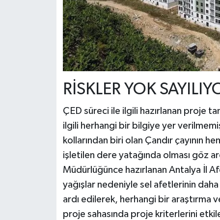
RİSKLER YOK SAYILIY
ÇED süreci ile ilgili hazırlanan proje ta
ilgili herhangi bir bilgiye yer verilmem
kollarından biri olan Çandır çayının h
işletilen dere yatağında olması göz ard
Müdürlüğünce hazırlanan Antalya İl Afe
yağışlar nedeniyle sel afetlerinin dah
ardı edilerek, herhangi bir araştırma 
proje sahasında proje kriterlerini etkil