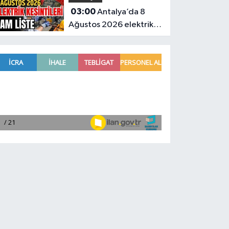
03:00
Antalya’da 8
nefesler tutuldu
Ağustos 2026 elektrik
kesintilerinin tam listesi