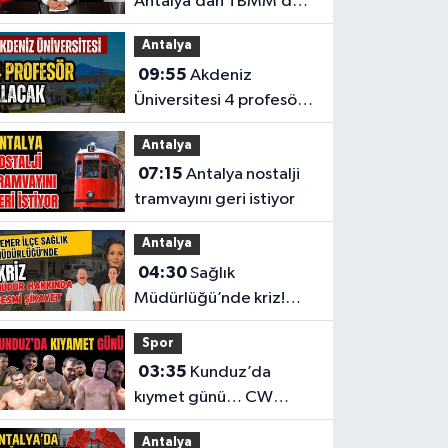
Antalya’dan TBMM’deki
yasa teklifine tepki
Antalya
09:55
Akdeniz
Üniversitesi 4 profesör
alacak
Antalya
07:15
Antalya nostalji
tramvayını geri istiyor
Antalya
04:30
Sağlık
Müdürlüğü’nde kriz!
Müdür hakkında resmi
Spor
şikayet
03:35
Kunduz’da
kıymet günü… CW
Enerji Yağlı Güreş
Antalya
Ligi’nin 6. Etabı öncesi