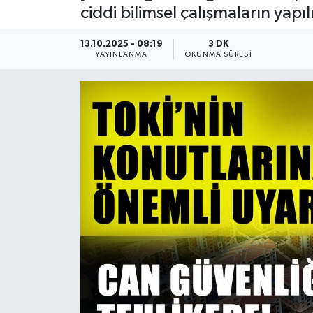
ciddi bilimsel çalışmaların yapı
Güncel
13.10.2025 - 08:19
3 DK
YAYINLANMA
OKUNMA SÜRESI
Kültür & Sanat
Magazin
Resmi İlan
Sağlık & Yaşam
Siyaset
Spor