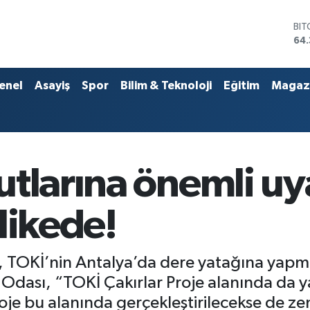
DO
47,
EU
55
STE
enel
Asayiş
Spor
Bilim & Teknoloji
Eğitim
Magaz
64
GR
657
BİS
13.
BI
tlarına önemli uy
64.
likede!
TOKİ’nin Antalya’da dere yatağına yapmak i
dası, “TOKİ Çakırlar Proje alanında da y
 bu alanında gerçekleştirilecekse de zemin y