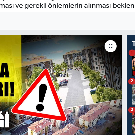
lması ve gerekli önlemlerin alınması beklent
1
2
3