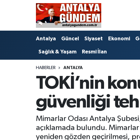
Antalya
Antalya Nöbetçi Eczaneler
Antalya
Güncel
Siyaset
Ekonomi
G
Asayiş
Antalya Hava Durumu
Sağlık & Yaşam
Resmi İlan
Bilim & Teknoloji
Antalya Namaz Vakitleri
HABERLER
ANTALYA
Bölge
Antalya Trafik Yoğunluk Haritası
TOKİ’nin konu
EĞİTİM
Süper Lig Puan Durumu ve Fikstür
güvenliği teh
Ekonomi
Tüm Manşetler
Mimarlar Odası Antalya Şubesi, 
Genel
Son Dakika Haberleri
açıklamada bulundu. Mimarlar O
Görüntülü Haber
Haber Arşivi
yeniden gözden geçirilmesi, proje