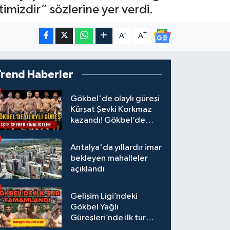
imizdir” sözlerine yer verdi.
-
+
A
A
Trend Haberler
Gökbel'de olaylı güreşi
Kürşat Şevki Korkmaz
kazandı! Gökbel’de
çeyrek finalistler belli
oldu... Megastar Ali
Antalya'da yıllardır imar
Gürbüz elendi!
bekleyen mahalleler
açıklandı
Gelişim Ligi’ndeki
Gökbel Yağlı
Güreşleri’nde ilk tur
tamamlandı