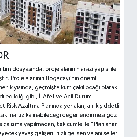
OR
nıtım dosyasında, proje alanının arazi yapısı ile
iştir. Proje alanının Boğaçayı’nın önemli
emen kıyısında, geçmişte kum çakıl ocağı olarak
ı edildiği gibi, İl Afet ve Acil Durum
t Risk Azaltma Planında yer alan, anlık şiddetli
a sık maruz kalınabileceği değerlendirmesi göz
ve çalışma yapılmadan, tek cümle ile “Planlanan
eyecek yavaş gelişen, hızlı gelişen ve ani seller