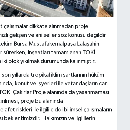
t çalışmalar dikkate alınmadan proje
hızlı gelişen ve ani seller söz konusu değildir
itekim Bursa Mustafakemalpaşa Lalaşahin
lar sürerken, inşaatları tamamlanan TOKİ
 iki blok yıkılmak durumunda kalınmıştır.
on yıllarda tropikal iklim şartlarının hüküm
ında, konut ve işyerleri ile vatandaşların can
n TOKİ Çakırlar Proje alanında da yaşanmaması
rilmesi, proje bu alanında
fet riskleri ile ilgili ciddi bilimsel çalışmaların
 beklentimizdir. Halkımızın ve ilgililerin