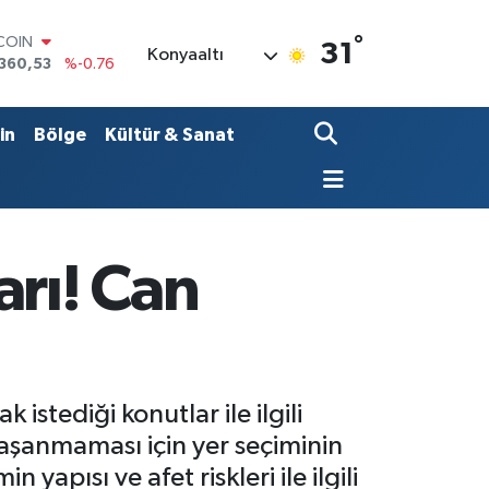
°
LAR
31
Konyaaltı
7143
%0.16
RO
,0317
%-0.02
RLİN
in
Bölge
Kültür & Sanat
,2463
%0.07
AM ALTIN
4.81
%1.44
T100
887
%64
TCOIN
arı! Can
360,53
%-0.76
stediği konutlar ile ilgili
aşanmaması için yer seçiminin
apısı ve afet riskleri ile ilgili