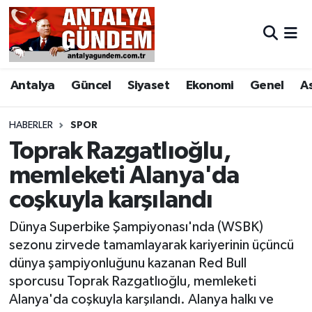
Antalya
Antalya Nöbetçi Eczaneler
Antalya
Güncel
Siyaset
Ekonomi
Genel
A
Asayiş
Antalya Hava Durumu
Bilim & Teknoloji
Antalya Namaz Vakitleri
HABERLER
SPOR
Toprak Razgatlıoğlu,
Bölge
Antalya Trafik Yoğunluk Haritası
memleketi Alanya'da
coşkuyla karşılandı
EĞİTİM
Süper Lig Puan Durumu ve Fikstür
Dünya Superbike Şampiyonası'nda (WSBK)
Ekonomi
Tüm Manşetler
sezonu zirvede tamamlayarak kariyerinin üçüncü
dünya şampiyonluğunu kazanan Red Bull
Genel
Son Dakika Haberleri
sporcusu Toprak Razgatlıoğlu, memleketi
Alanya'da coşkuyla karşılandı. Alanya halkı ve
Görüntülü Haber
Haber Arşivi