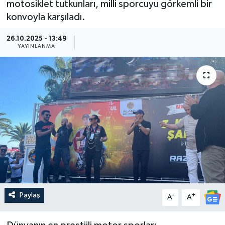
motosiklet tutkunları, milli sporcuyu görkemli bir
konvoyla karşıladı.
Güncel
26.10.2025 - 13:49
Kültür & Sanat
YAYINLANMA
Magazin
Resmi İlan
Sağlık & Yaşam
Siyaset
Spor
Paylaş
-
+
A
A