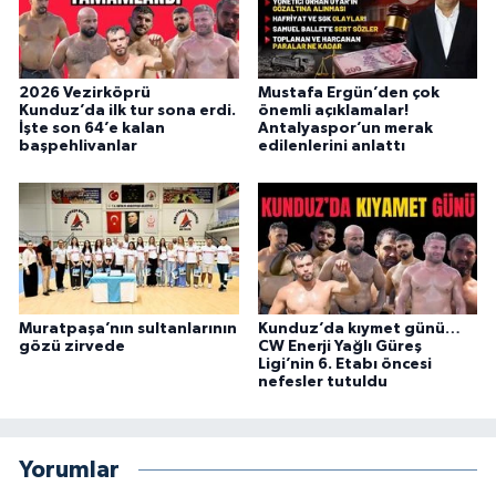
2026 Vezirköprü
Mustafa Ergün’den çok
Kunduz’da ilk tur sona erdi.
önemli açıklamalar!
İşte son 64’e kalan
Antalyaspor’un merak
başpehlivanlar
edilenlerini anlattı
Muratpaşa’nın sultanlarının
Kunduz’da kıymet günü…
gözü zirvede
CW Enerji Yağlı Güreş
Ligi’nin 6. Etabı öncesi
nefesler tutuldu
Yorumlar