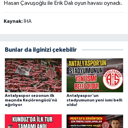
Hasan Çavuşoğlu ile Erik Dalı oyun havası oynadı.
Kaynak:
İHA
Bunlar da ilginizi çekebilir
Antalyaspor sezonun ilk
Antalyaspor'un
maçında Keçiörengücü’nü
stadyumunun yeni ismi belli
ağırlıyor
oldu!