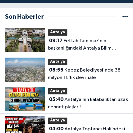
Son Haberler
Antalya
09:17
Fettah Tamince'nin
başkanlığındaki Antalya Bilim
Üniversitesi'nde düzen değişti
Antalya
08:55
Kepez Belediyesi'nde 38
milyon TL'lik dev ihale
Antalya
05:40
Antalya’nın kalabalıktan uzak
cennet plajları!
Antalya
04:00
Antalya Toptancı Hali’ndeki