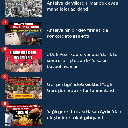
Antalya'da yıllardır imar bekleyen
mahalleler açıklandı
3
Antalya’nın bir dev firması da
konkordato ilan etti
4
2026 Vezirköprü Kunduz’da ilk tur
sona erdi. İşte son 64’e kalan
başpehlivanlar
5
Gelişim Ligi’ndeki Gökbel Yağlı
Güreşleri’nde ilk tur tamamlandı
6
Yağlı güreş hocası Hasan Aydın’dan
eleştirilere tokat gibi yanıt