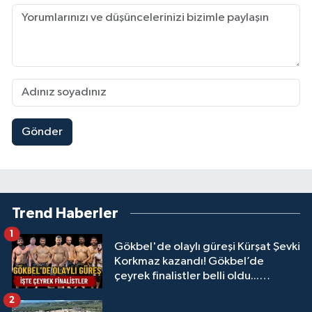
Gönder
Trend Haberler
1
Gökbel'de olaylı güreşi Kürşat Şevki
Korkmaz kazandı! Gökbel’de
çeyrek finalistler belli oldu...
Megastar Ali Gürbüz elendi!
2