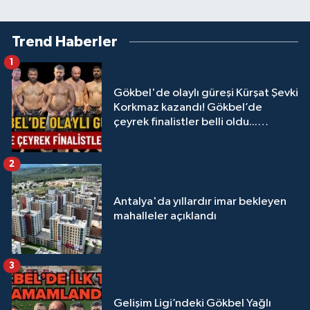
Trend Haberler
1
Gökbel'de olaylı güreşi Kürşat Şevki
Korkmaz kazandı! Gökbel’de
çeyrek finalistler belli oldu...
Megastar Ali Gürbüz elendi!
2
Antalya'da yıllardır imar bekleyen
mahalleler açıklandı
3
Gelişim Ligi’ndeki Gökbel Yağlı