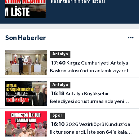
kesintilerinin tam listesi
Son Haberler
Antalya
17:40
Kırgız Cumhuriyeti Antalya
Başkonsolosu’ndan anlamlı ziyaret
Antalya
16:18
Antalya Büyükşehir
Belediyesi soruşturmasında yeni
gelişme
Spor
16:10
2026 Vezirköprü Kunduz’da
ilk tur sona erdi. İşte son 64’e kalan