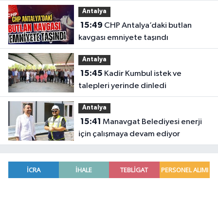
başpehlivanlar
Antalya
15:49
CHP Antalya’daki butlan
kavgası emniyete taşındı
Antalya
15:45
Kadir Kumbul istek ve
talepleri yerinde dinledi
Antalya
15:41
Manavgat Belediyesi enerji
için çalışmaya devam ediyor