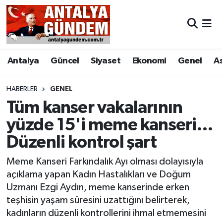
Antalya
Antalya Nöbetçi Eczaneler
Antalya
Güncel
Siyaset
Ekonomi
Genel
A
Asayiş
Antalya Hava Durumu
Bilim & Teknoloji
Antalya Namaz Vakitleri
HABERLER
GENEL
Tüm kanser vakalarının
Bölge
Antalya Trafik Yoğunluk Haritası
yüzde 15'i meme kanseri…
Düzenli kontrol şart
EĞİTİM
Süper Lig Puan Durumu ve Fikstür
Meme Kanseri Farkındalık Ayı olması dolayısıyla
Ekonomi
Tüm Manşetler
açıklama yapan Kadın Hastalıkları ve Doğum
Uzmanı Ezgi Aydın, meme kanserinde erken
Genel
Son Dakika Haberleri
teşhisin yaşam süresini uzattığını belirterek,
kadınların düzenli kontrollerini ihmal etmemesini
Görüntülü Haber
Haber Arşivi