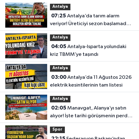
Antalya
07:25
Antalya’da tarım alarm
veriyor! Üreticiyi sezon başlamadan
bekleyen büyük tehlike
Antalya
04:05
Antalya-Isparta yolundaki
kriz TBMM’ye taşındı
Antalya
03:00
Antalya’da 11 Ağustos 2026
elektrik kesintilerinin tam listesi
Antalya
02:05
Manavgat, Alanya’yı satın
alıyor! İşte tarihi görüşmenin perde
arkası
Spor
22:15
Federasyon Başkanı’ndan