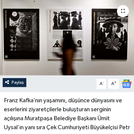
Güncel
Kültür & Sanat
Magazin
Resmi İlan
Sağlık & Yaşam
Paylaş
-
+
A
A
Siyaset
Franz Kafka’nın yaşamını, düşünce dünyasını ve
Spor
eserlerini ziyaretçilerle buluşturan serginin
açılışına Muratpaşa Belediye Başkanı Ümit
Uysal’ın yanı sıra Çek Cumhuriyeti Büyükelçisi Petr