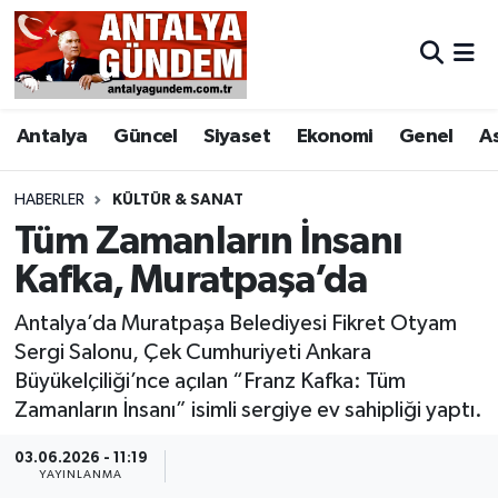
Antalya
Antalya Nöbetçi Eczaneler
Antalya
Güncel
Siyaset
Ekonomi
Genel
A
Asayiş
Antalya Hava Durumu
Bilim & Teknoloji
Antalya Namaz Vakitleri
HABERLER
KÜLTÜR & SANAT
Tüm Zamanların İnsanı
Bölge
Antalya Trafik Yoğunluk Haritası
Kafka, Muratpaşa’da
EĞİTİM
Süper Lig Puan Durumu ve Fikstür
Antalya’da Muratpaşa Belediyesi Fikret Otyam
Sergi Salonu, Çek Cumhuriyeti Ankara
Ekonomi
Tüm Manşetler
Büyükelçiliği’nce açılan “Franz Kafka: Tüm
Zamanların İnsanı” isimli sergiye ev sahipliği yaptı.
Genel
Son Dakika Haberleri
03.06.2026 - 11:19
YAYINLANMA
Görüntülü Haber
Haber Arşivi