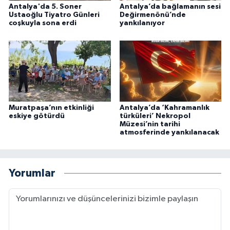
Antalya'da 5. Soner
Antalya’da bağlamanın sesi
Ustaoğlu Tiyatro Günleri
Değirmenönü’nde
coşkuyla sona erdi
yankılanıyor
Muratpaşa’nın etkinliği
Antalya’da ‘Kahramanlık
eskiye götürdü
türküleri’ Nekropol
Müzesi’nin tarihi
atmosferinde yankılanacak
Yorumlar