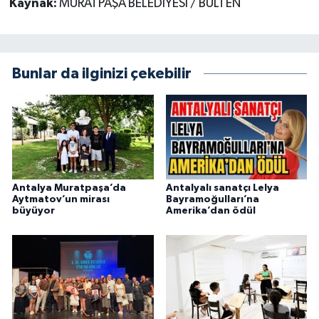
Kaynak:
MURATPAŞA BELEDİYESİ / BÜLTEN
Bunlar da ilginizi çekebilir
Antalya Muratpaşa’da
Antalyalı sanatçı Lelya
Aytmatov’un mirası
Bayramoğulları’na
büyüyor
Amerika’dan ödül