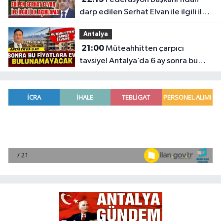
darp edilen Serhat Elvan ile ilgili ilk
açıklama
Antalya
21:00
Müteahhitten çarpıcı
tavsiye! Antalya’da 6 ay sonra bu
fiyatlara ev bulunamayacak