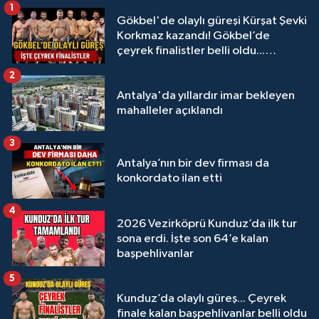
1
Gökbel'de olaylı güreşi Kürşat Şevki
Korkmaz kazandı! Gökbel’de
çeyrek finalistler belli oldu...
Megastar Ali Gürbüz elendi!
2
Antalya'da yıllardır imar bekleyen
mahalleler açıklandı
3
Antalya’nın bir dev firması da
konkordato ilan etti
4
2026 Vezirköprü Kunduz’da ilk tur
sona erdi. İşte son 64’e kalan
başpehlivanlar
5
Kunduz’da olaylı güreş... Çeyrek
finale kalan başpehlivanlar belli oldu