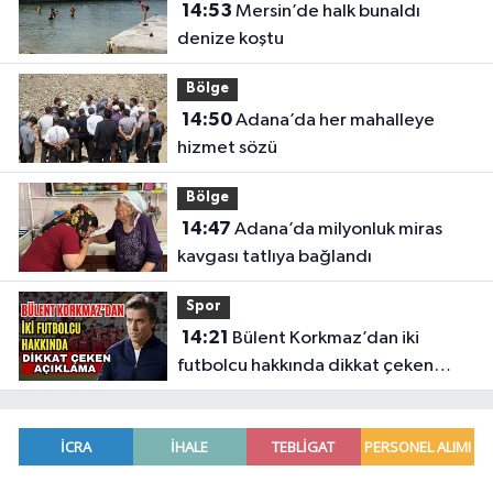
14:53
Mersin’de halk bunaldı
denize koştu
Bölge
14:50
Adana’da her mahalleye
hizmet sözü
Bölge
14:47
Adana’da milyonluk miras
kavgası tatlıya bağlandı
Spor
14:21
Bülent Korkmaz’dan iki
futbolcu hakkında dikkat çeken
açıklama