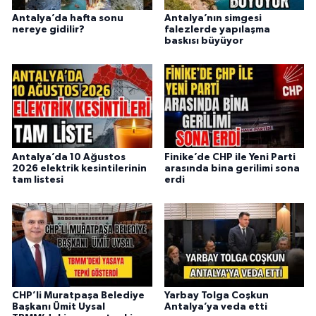
Antalya’da hafta sonu
Antalya’nın simgesi
nereye gidilir?
falezlerde yapılaşma
baskısı büyüyor
Antalya’da 10 Ağustos
Finike’de CHP ile Yeni Parti
2026 elektrik kesintilerinin
arasında bina gerilimi sona
tam listesi
erdi
CHP’li Muratpaşa Belediye
Yarbay Tolga Coşkun
Başkanı Ümit Uysal
Antalya’ya veda etti