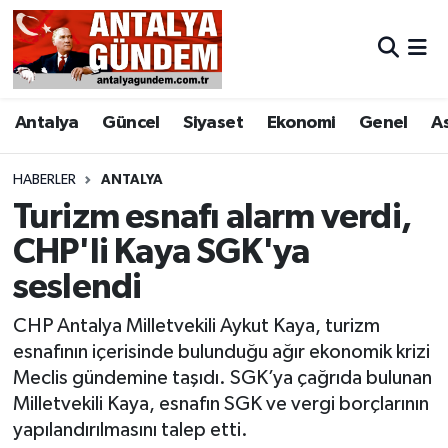
Antalya
Antalya Nöbetçi Eczaneler
Antalya
Güncel
Siyaset
Ekonomi
Genel
A
Asayiş
Antalya Hava Durumu
Bilim & Teknoloji
Antalya Namaz Vakitleri
HABERLER
ANTALYA
Turizm esnafı alarm verdi,
Bölge
Antalya Trafik Yoğunluk Haritası
CHP'li Kaya SGK'ya
seslendi
EĞİTİM
Süper Lig Puan Durumu ve Fikstür
CHP Antalya Milletvekili Aykut Kaya, turizm
Ekonomi
Tüm Manşetler
esnafının içerisinde bulunduğu ağır ekonomik krizi
Meclis gündemine taşıdı. SGK’ya çağrıda bulunan
Genel
Son Dakika Haberleri
Milletvekili Kaya, esnafın SGK ve vergi borçlarının
yapılandırılmasını talep etti.
Görüntülü Haber
Haber Arşivi