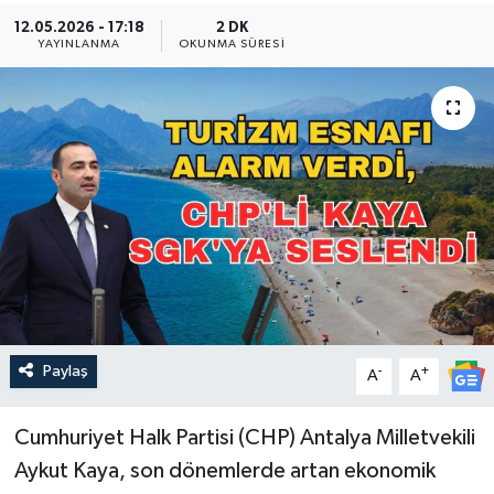
12.05.2026 - 17:18
2 DK
Güncel
YAYINLANMA
OKUNMA SÜRESI
Kültür & Sanat
Magazin
Resmi İlan
Sağlık & Yaşam
Siyaset
Paylaş
-
+
Spor
A
A
Cumhuriyet Halk Partisi (CHP) Antalya Milletvekili
Aykut Kaya, son dönemlerde artan ekonomik