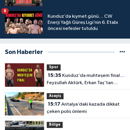
6
Kunduz’da kıymet günü… CW
Enerji Yağlı Güreş Ligi’nin 6. Etabı
öncesi nefesler tutuldu
Son Haberler
Spor
15:35
Kunduz’da muhteşem final…
Feyzullah Aktürk, Erkan Taş'tan
Kırkpınar'ın rövanşını aldı
Asayiş
15:17
Antalya’daki kazada dikkat
çeken polis önlemi
Bölge