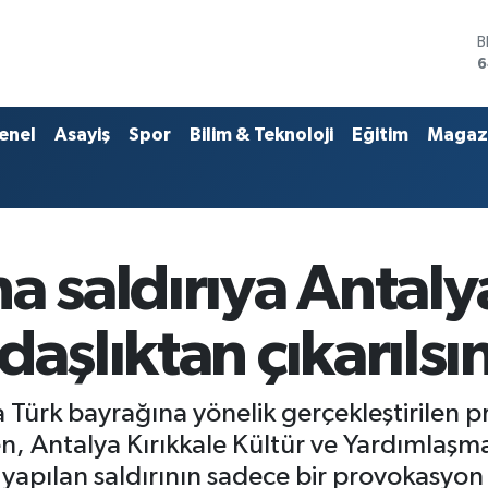
D
4
E
5
S
enel
Asayiş
Spor
Bilim & Teknoloji
Eğitim
Magaz
6
G
6
B
1
B
a saldırıya Antaly
6
daşlıktan çıkarılsı
Türk bayrağına yönelik gerçekleştirilen pro
n, Antalya Kırıkkale Kültür ve Yardımlaşma
 yapılan saldırının sadece bir provokasyo