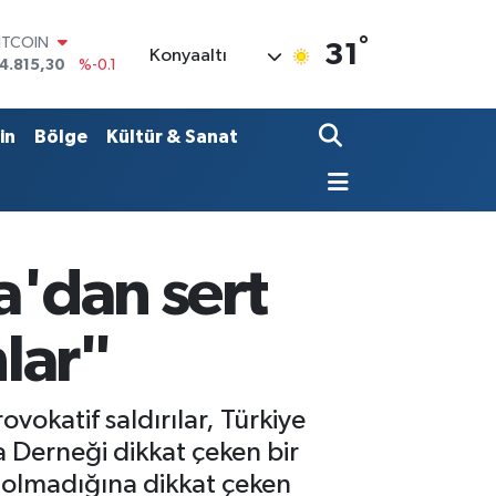
°
OLAR
31
Konyaaltı
7,7436
%0.18
URO
5,2510
%0.32
TERLİN
in
Bölge
Kültür & Sanat
4,4811
%0.38
RAM ALTIN
660.55
%0
İST100
3.779
%-14
ITCOIN
a'dan sert
4.815,30
%-0.1
nlar"
vokatif saldırılar, Türkiye
 Derneği dikkat çeken bir
n olmadığına dikkat çeken