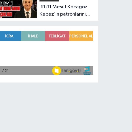
11:11
Mesut Kocagöz
Kepez’in patronlarını
açıkladı