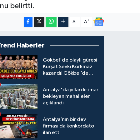
u belirtti.
-
+
A
A
Trend Haberler
Gökbel'de olaylı güreşi
Kürşat Şevki Korkmaz
kazandı! Gökbel’de
çeyrek finalistler belli
oldu... Megastar Ali
Antalya'da yıllardır imar
Gürbüz elendi!
bekleyen mahalleler
açıklandı
Antalya’nın bir dev
firması da konkordato
ilan etti