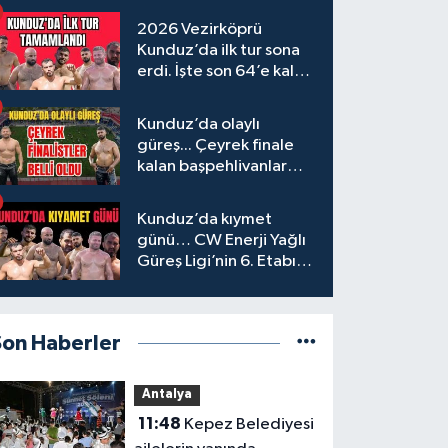
2026 Vezirköprü
Kunduz’da ilk tur sona
erdi. İşte son 64’e kalan
başpehlivanlar
Kunduz’da olaylı
güreş... Çeyrek finale
kalan başpehlivanlar
belli oldu
Kunduz’da kıymet
günü… CW Enerji Yağlı
Güreş Ligi’nin 6. Etabı
öncesi nefesler tutuldu
Son Haberler
Antalya
11:48
Kepez Belediyesi