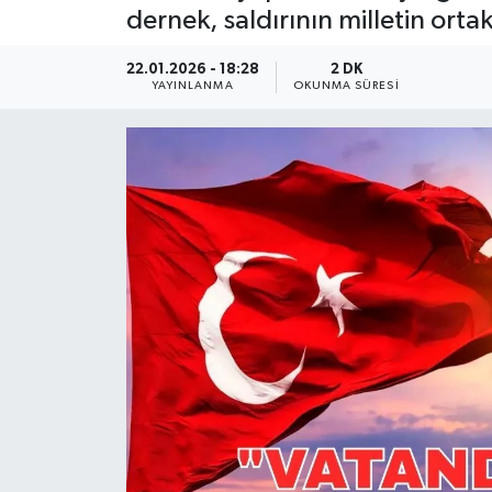
dernek, saldırının milletin orta
Güncel
22.01.2026 - 18:28
2 DK
YAYINLANMA
OKUNMA SÜRESI
Kültür & Sanat
Magazin
Resmi İlan
Sağlık & Yaşam
Siyaset
Spor