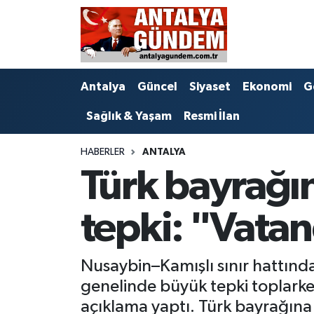
Antalya
Antalya Nöbetçi Eczaneler
Antalya
Güncel
Siyaset
Ekonomi
G
Asayiş
Antalya Hava Durumu
Sağlık & Yaşam
Resmi İlan
Bilim & Teknoloji
Antalya Namaz Vakitleri
HABERLER
ANTALYA
Bölge
Antalya Trafik Yoğunluk Haritası
Türk bayrağın
EĞİTİM
Süper Lig Puan Durumu ve Fikstür
tepki: "Vatan
Ekonomi
Tüm Manşetler
Nusaybin–Kamışlı sınır hattında 
Genel
Son Dakika Haberleri
genelinde büyük tepki toplarke
Görüntülü Haber
Haber Arşivi
açıklama yaptı. Türk bayrağına