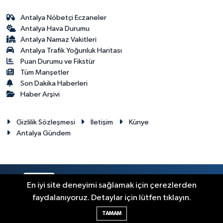
Antalya Nöbetçi Eczaneler
Antalya Hava Durumu
Antalya Namaz Vakitleri
Antalya Trafik Yoğunluk Haritası
Puan Durumu ve Fikstür
Tüm Manşetler
Son Dakika Haberleri
Haber Arşivi
Gizlilik Sözleşmesi
İletişim
Künye
Antalya Gündem
RSS
Copyright © 2024. Her hakkı saklıdır.
En iyi site deneyimi sağlamak için çerezlerden
faydalanıyoruz. Detaylar için lütfen tıklayın.
Haber Yazılımı:
TE Bilişim
TAMAM