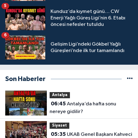
5
Kunduz’da kıymet günü… CW
Enerji Yağlı Güreş Ligi’nin 6. Etabı
öncesi nefesler tutuldu
6
Gelişim Ligi’ndeki Gökbel Yağlı
Güreşleri’nde ilk tur tamamlandı
Son Haberler
Antalya
06:45
Antalya’da hafta sonu
nereye gidilir?
Siyaset
05:35
UKAB Genel Başkanı Kahveci