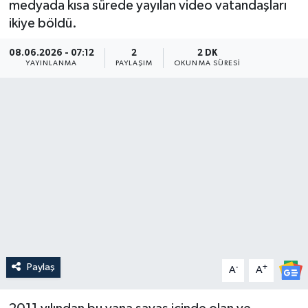
medyada kısa sürede yayılan video vatandaşları
ikiye böldü.
Güncel
08.06.2026 - 07:12
2
2 DK
Kültür & Sanat
YAYINLANMA
PAYLAŞIM
OKUNMA SÜRESI
Magazin
Resmi İlan
Sağlık & Yaşam
Siyaset
Spor
Paylaş
-
+
A
A