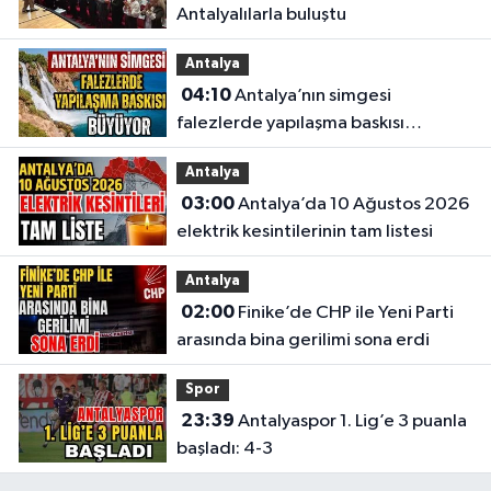
Antalyalılarla buluştu
Antalya
04:10
Antalya’nın simgesi
falezlerde yapılaşma baskısı
büyüyor
Antalya
03:00
Antalya’da 10 Ağustos 2026
elektrik kesintilerinin tam listesi
Antalya
02:00
Finike’de CHP ile Yeni Parti
arasında bina gerilimi sona erdi
Spor
23:39
Antalyaspor 1. Lig’e 3 puanla
başladı: 4-3