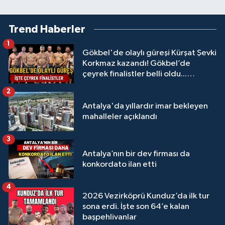
Trend Haberler
1
Gökbel'de olaylı güreşi Kürşat Şevki
Korkmaz kazandı! Gökbel’de
çeyrek finalistler belli oldu...
Megastar Ali Gürbüz elendi!
2
Antalya'da yıllardır imar bekleyen
mahalleler açıklandı
3
Antalya’nın bir dev firması da
konkordato ilan etti
4
2026 Vezirköprü Kunduz’da ilk tur
sona erdi. İşte son 64’e kalan
başpehlivanlar