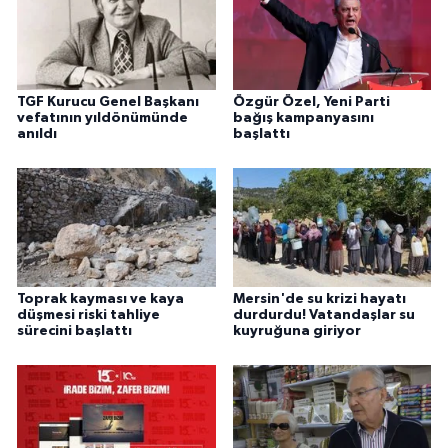
TGF Kurucu Genel Başkanı
Özgür Özel, Yeni Parti
vefatının yıldönümünde
bağış kampanyasını
anıldı
başlattı
Toprak kayması ve kaya
Mersin'de su krizi hayatı
düşmesi riski tahliye
durdurdu! Vatandaşlar su
sürecini başlattı
kuyruğuna giriyor