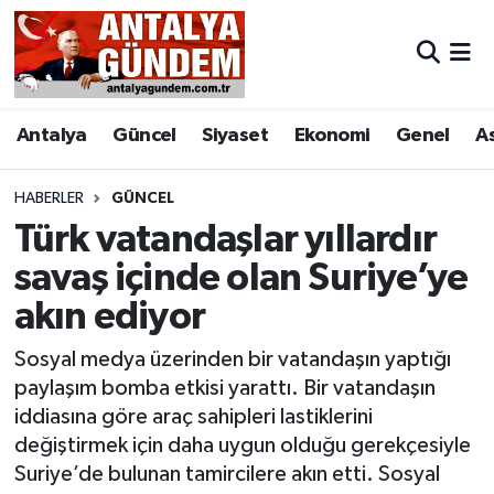
Antalya
Antalya Nöbetçi Eczaneler
Antalya
Güncel
Siyaset
Ekonomi
Genel
A
Asayiş
Antalya Hava Durumu
Bilim & Teknoloji
Antalya Namaz Vakitleri
HABERLER
GÜNCEL
Türk vatandaşlar yıllardır
Bölge
Antalya Trafik Yoğunluk Haritası
savaş içinde olan Suriye’ye
akın ediyor
EĞİTİM
Süper Lig Puan Durumu ve Fikstür
Sosyal medya üzerinden bir vatandaşın yaptığı
Ekonomi
Tüm Manşetler
paylaşım bomba etkisi yarattı. Bir vatandaşın
iddiasına göre araç sahipleri lastiklerini
Genel
Son Dakika Haberleri
değiştirmek için daha uygun olduğu gerekçesiyle
Suriye’de bulunan tamircilere akın etti. Sosyal
Görüntülü Haber
Haber Arşivi