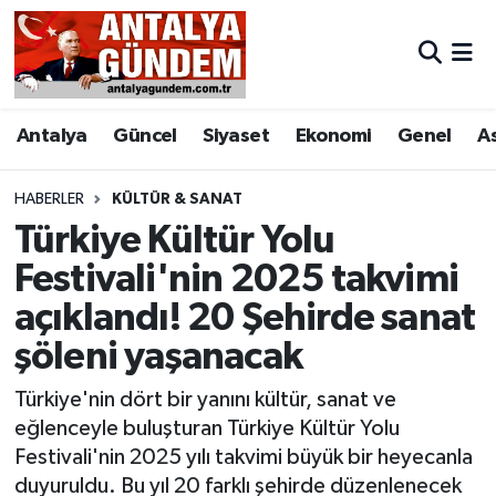
Antalya
Antalya Nöbetçi Eczaneler
Antalya
Güncel
Siyaset
Ekonomi
Genel
A
Asayiş
Antalya Hava Durumu
Bilim & Teknoloji
Antalya Namaz Vakitleri
HABERLER
KÜLTÜR & SANAT
Türkiye Kültür Yolu
Bölge
Antalya Trafik Yoğunluk Haritası
Festivali'nin 2025 takvimi
açıklandı! 20 Şehirde sanat
EĞİTİM
Süper Lig Puan Durumu ve Fikstür
şöleni yaşanacak
Ekonomi
Tüm Manşetler
Türkiye'nin dört bir yanını kültür, sanat ve
Genel
Son Dakika Haberleri
eğlenceyle buluşturan Türkiye Kültür Yolu
Festivali'nin 2025 yılı takvimi büyük bir heyecanla
Görüntülü Haber
Haber Arşivi
duyuruldu. Bu yıl 20 farklı şehirde düzenlenecek