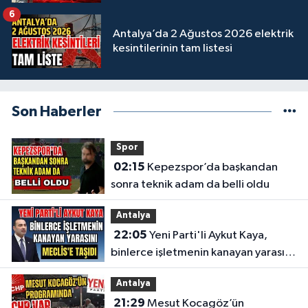
6
Antalya’da 2 Ağustos 2026 elektrik
kesintilerinin tam listesi
Son Haberler
Spor
02:15
Kepezspor’da başkandan
sonra teknik adam da belli oldu
Antalya
22:05
Yeni Parti'li Aykut Kaya,
binlerce işletmenin kanayan yarasını
Meclis'e taşıdı
Antalya
21:29
Mesut Kocagöz’ün