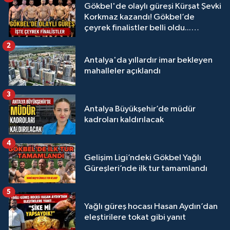
Gökbel'de olaylı güreşi Kürşat Şevki
Korkmaz kazandı! Gökbel’de
çeyrek finalistler belli oldu...
Megastar Ali Gürbüz elendi!
2
Antalya'da yıllardır imar bekleyen
mahalleler açıklandı
3
Antalya Büyükşehir’de müdür
kadroları kaldırılacak
4
Gelişim Ligi’ndeki Gökbel Yağlı
Güreşleri’nde ilk tur tamamlandı
5
Yağlı güreş hocası Hasan Aydın’dan
eleştirilere tokat gibi yanıt