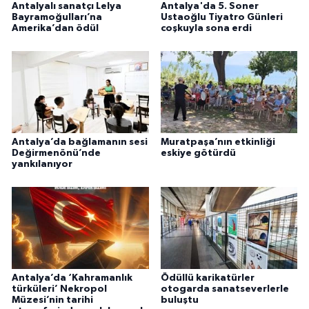
Antalyalı sanatçı Lelya
Antalya'da 5. Soner
Bayramoğulları’na
Ustaoğlu Tiyatro Günleri
Amerika’dan ödül
coşkuyla sona erdi
Antalya’da bağlamanın sesi
Muratpaşa’nın etkinliği
Değirmenönü’nde
eskiye götürdü
yankılanıyor
Antalya’da ‘Kahramanlık
Ödüllü karikatürler
türküleri’ Nekropol
otogarda sanatseverlerle
Müzesi’nin tarihi
buluştu