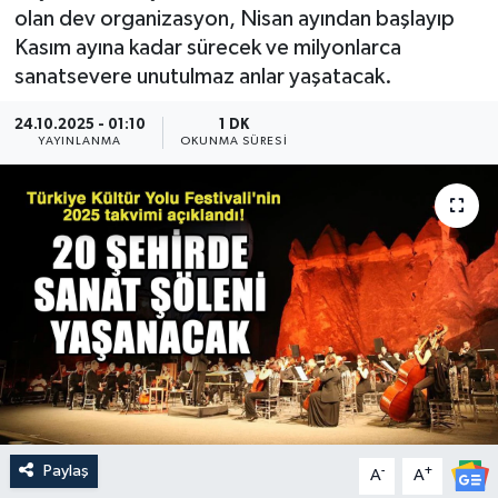
olan dev organizasyon, Nisan ayından başlayıp
Güncel
Kasım ayına kadar sürecek ve milyonlarca
sanatsevere unutulmaz anlar yaşatacak.
Kültür & Sanat
24.10.2025 - 01:10
1 DK
YAYINLANMA
OKUNMA SÜRESI
Magazin
Resmi İlan
Sağlık & Yaşam
Siyaset
Spor
Paylaş
-
+
A
A