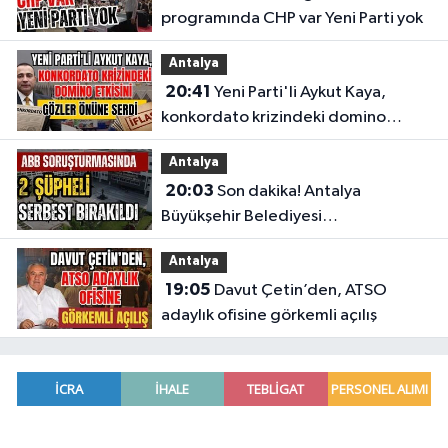
programında CHP var Yeni Parti yok
Antalya
20:41
Yeni Parti'li Aykut Kaya,
konkordato krizindeki domino
etkisini gözler önüne serdi
Antalya
20:03
Son dakika! Antalya
Büyükşehir Belediyesi
soruşturmasında 2 şüpheli serbest
Antalya
bırakıldı
19:05
Davut Çetin’den, ATSO
adaylık ofisine görkemli açılış