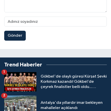
Gönder
Trend Haberler
1
Gökbel'de olaylı güreşi Kürşat Şevki
Korkmaz kazandı! Gökbel’de
çeyrek finalistler belli oldu...
Megastar Ali Gürbüz elendi!
2
Antalya'da yıllardır imar bekleyen
mahalleler açıklandı