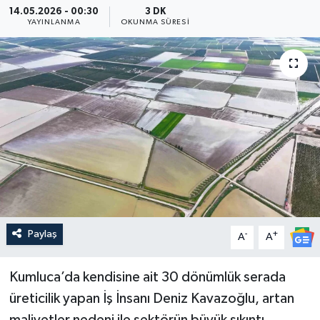
14.05.2026 - 00:30
3 DK
YAYINLANMA
OKUNMA SÜRESI
Güncel
Kültür & Sanat
Magazin
Resmi İlan
Sağlık & Yaşam
Siyaset
Paylaş
-
+
A
A
Spor
Kumluca’da kendisine ait 30 dönümlük serada
üreticilik yapan İş İnsanı Deniz Kavazoğlu, artan