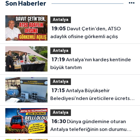
Son Haberler
Antalya
19:05
Davut Çetin’den, ATSO
adaylık ofisine görkemli açılış
Antalya
17:19
Antalya’nın kardeş kentinde
büyük tanıtım
Antalya
17:15
Antalya Büyükşehir
Belediyesi’nden üreticilere ücretsiz
destek
Antalya
16:30
Dünya gündemine oturan
Antalya teleferiğinin son durumu
belli oldu