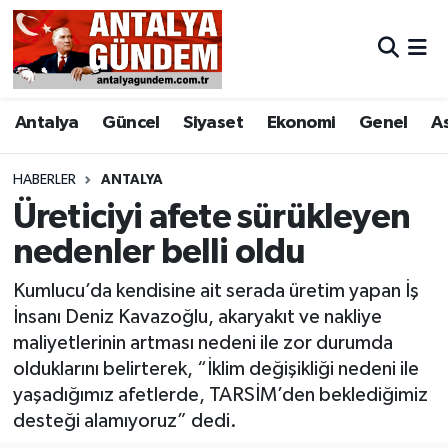
Antalya
Antalya Nöbetçi Eczaneler
Antalya
Güncel
Siyaset
Ekonomi
Genel
A
Asayiş
Antalya Hava Durumu
Bilim & Teknoloji
Antalya Namaz Vakitleri
HABERLER
ANTALYA
Üreticiyi afete sürükleyen
Bölge
Antalya Trafik Yoğunluk Haritası
nedenler belli oldu
EĞİTİM
Süper Lig Puan Durumu ve Fikstür
Kumlucu’da kendisine ait serada üretim yapan İş
İnsanı Deniz Kavazoğlu, akaryakıt ve nakliye
Ekonomi
Tüm Manşetler
maliyetlerinin artması nedeni ile zor durumda
olduklarını belirterek, “İklim değişikliği nedeni ile
Genel
Son Dakika Haberleri
yaşadığımız afetlerde, TARSİM’den beklediğimiz
desteği alamıyoruz” dedi.
Görüntülü Haber
Haber Arşivi