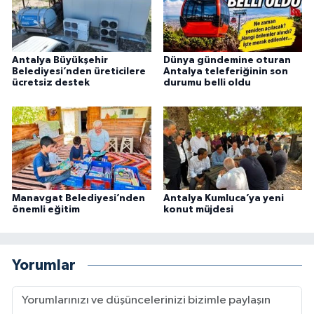
Antalya Büyükşehir
Dünya gündemine oturan
Belediyesi’nden üreticilere
Antalya teleferiğinin son
ücretsiz destek
durumu belli oldu
Manavgat Belediyesi’nden
Antalya Kumluca’ya yeni
önemli eğitim
konut müjdesi
Yorumlar