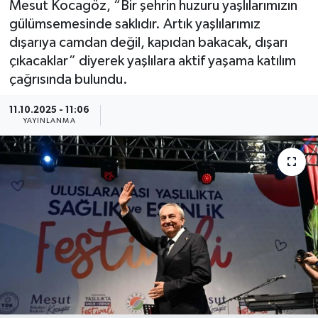
Mesut Kocagöz, “Bir şehrin huzuru yaşlılarımızın
gülümsemesinde saklıdır. Artık yaşlılarımız
Güncel
dışarıya camdan değil, kapıdan bakacak, dışarı
çıkacaklar” diyerek yaşlılara aktif yaşama katılım
Kültür & Sanat
çağrısında bulundu.
Magazin
11.10.2025 - 11:06
YAYINLANMA
Resmi İlan
Sağlık & Yaşam
Siyaset
Spor