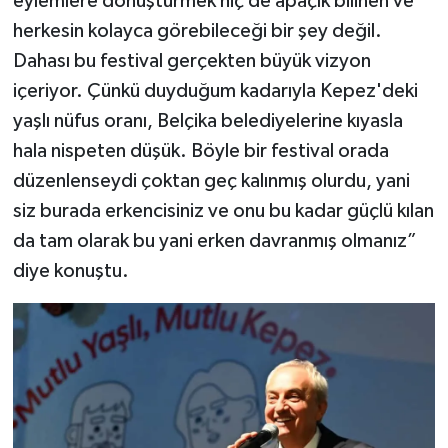
eylemlere dönüştürmek hiç de apaçık bilinen ve
herkesin kolayca görebileceği bir şey değil.
Dahası bu festival gerçekten büyük vizyon
içeriyor. Çünkü duyduğum kadarıyla Kepez'deki
yaşlı nüfus oranı, Belçika belediyelerine kıyasla
hala nispeten düşük. Böyle bir festival orada
düzenlenseydi çoktan geç kalınmış olurdu, yani
siz burada erkencisiniz ve onu bu kadar güçlü kılan
da tam olarak bu yani erken davranmış olmanız”
diye konuştu.