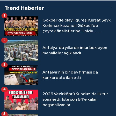
Trend Haberler
1
Gökbel'de olaylı güreşi Kürşat Şevki
Korkmaz kazandı! Gökbel’de
çeyrek finalistler belli oldu...
Megastar Ali Gürbüz elendi!
2
Antalya'da yıllardır imar bekleyen
mahalleler açıklandı
3
Antalya’nın bir dev firması da
konkordato ilan etti
4
2026 Vezirköprü Kunduz’da ilk tur
sona erdi. İşte son 64’e kalan
başpehlivanlar
5