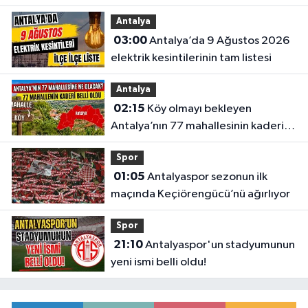
etti
Antalya
03:00
Antalya’da 9 Ağustos 2026
elektrik kesintilerinin tam listesi
Antalya
02:15
Köy olmayı bekleyen
Antalya’nın 77 mahallesinin kaderi
belli oldu
Spor
01:05
Antalyaspor sezonun ilk
maçında Keçiörengücü’nü ağırlıyor
Spor
21:10
Antalyaspor'un stadyumunun
yeni ismi belli oldu!