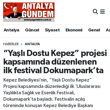
Antalya
Antalya Nöbetçi Eczaneler
Antalya
Güncel
Siyaset
Ekonomi
Genel
A
Asayiş
Antalya Hava Durumu
Bilim & Teknoloji
Antalya Namaz Vakitleri
HABERLER
ANTALYA
“Yaşlı Dostu Kepez” projesi
Bölge
Antalya Trafik Yoğunluk Haritası
kapsamında düzenlenen
ilk festival Dokumapark’ta
EĞİTİM
Süper Lig Puan Durumu ve Fikstür
Kepez Belediyesi’nin, “Yaşlı Dostu Kepez”
Ekonomi
Tüm Manşetler
Projesi kapsamında düzenlediği ilk ‘Uluslararası
Yaşlılıkta Sağlık ve Esenlik Festivali,
Genel
Son Dakika Haberleri
Dokumapark’ta başladı. Festivalin açılış
töreninde konuşan Kepez Belediye Başkanı
Görüntülü Haber
Haber Arşivi