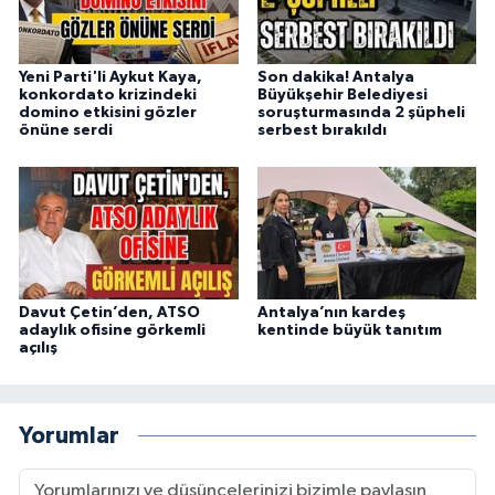
Yeni Parti'li Aykut Kaya,
Son dakika! Antalya
konkordato krizindeki
Büyükşehir Belediyesi
domino etkisini gözler
soruşturmasında 2 şüpheli
önüne serdi
serbest bırakıldı
Davut Çetin’den, ATSO
Antalya’nın kardeş
adaylık ofisine görkemli
kentinde büyük tanıtım
açılış
Yorumlar