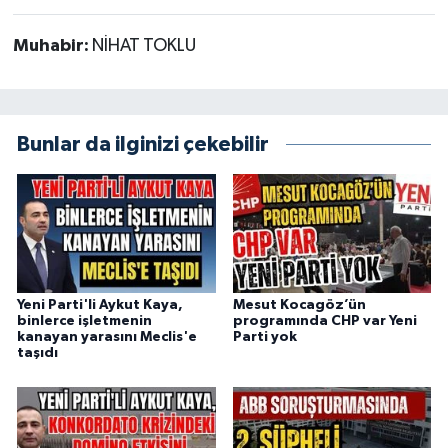
Muhabir:
NİHAT TOKLU
Bunlar da ilginizi çekebilir
Yeni Parti'li Aykut Kaya,
Mesut Kocagöz’ün
binlerce işletmenin
programında CHP var Yeni
kanayan yarasını Meclis'e
Parti yok
taşıdı