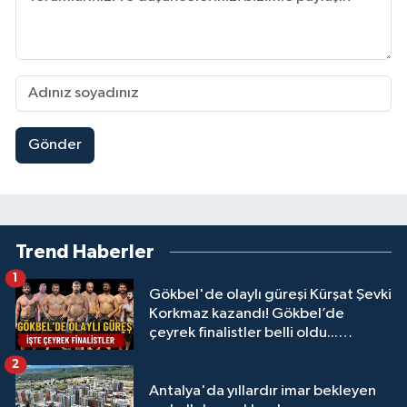
Gönder
Trend Haberler
1
Gökbel'de olaylı güreşi Kürşat Şevki
Korkmaz kazandı! Gökbel’de
çeyrek finalistler belli oldu...
Megastar Ali Gürbüz elendi!
2
Antalya'da yıllardır imar bekleyen