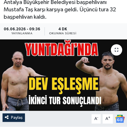
Antalya Büyükşehir Belediyesi başpehlivanı
Mustafa Taş karşı karşıya geldi. Üçüncü tura 32
Güncel
başpehlivan kaldı.
Kültür & Sanat
06.06.2026 - 09:36
4 DK
YAYINLANMA
OKUNMA SÜRESI
Magazin
Resmi İlan
Sağlık & Yaşam
Siyaset
Spor
Paylaş
-
+
A
A