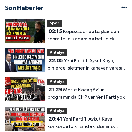
Son Haberler
Spor
02:15
Kepezspor’da başkandan
sonra teknik adam da belli oldu
Antalya
22:05
Yeni Parti'li Aykut Kaya,
binlerce işletmenin kanayan yarasını
Meclis'e taşıdı
Antalya
21:29
Mesut Kocagöz’ün
programında CHP var Yeni Parti yok
Antalya
20:41
Yeni Parti'li Aykut Kaya,
konkordato krizindeki domino