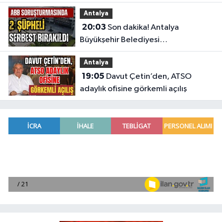
etkisini gözler önüne serdi
Antalya
20:03
Son dakika! Antalya
Büyükşehir Belediyesi
soruşturmasında 2 şüpheli serbest
Antalya
bırakıldı
19:05
Davut Çetin’den, ATSO
adaylık ofisine görkemli açılış