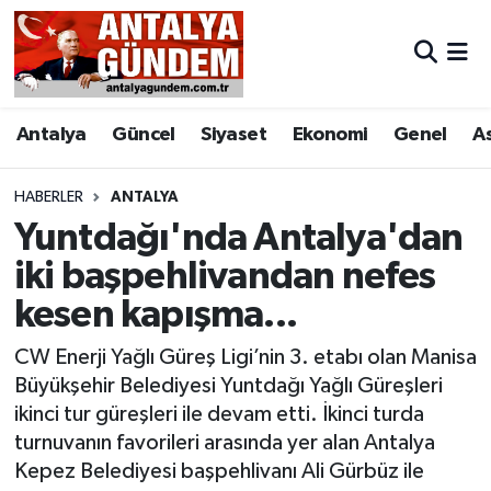
Antalya
Antalya Nöbetçi Eczaneler
Antalya
Güncel
Siyaset
Ekonomi
Genel
A
Asayiş
Antalya Hava Durumu
Bilim & Teknoloji
Antalya Namaz Vakitleri
HABERLER
ANTALYA
Yuntdağı'nda Antalya'dan
Bölge
Antalya Trafik Yoğunluk Haritası
iki başpehlivandan nefes
kesen kapışma...
EĞİTİM
Süper Lig Puan Durumu ve Fikstür
CW Enerji Yağlı Güreş Ligi’nin 3. etabı olan Manisa
Ekonomi
Tüm Manşetler
Büyükşehir Belediyesi Yuntdağı Yağlı Güreşleri
ikinci tur güreşleri ile devam etti. İkinci turda
Genel
Son Dakika Haberleri
turnuvanın favorileri arasında yer alan Antalya
Kepez Belediyesi başpehlivanı Ali Gürbüz ile
Görüntülü Haber
Haber Arşivi