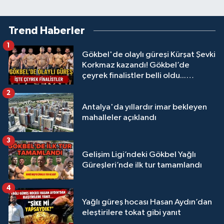
Trend Haberler
1
Gökbel'de olaylı güreşi Kürşat Şevki
Korkmaz kazandı! Gökbel’de
çeyrek finalistler belli oldu...
Megastar Ali Gürbüz elendi!
2
Antalya'da yıllardır imar bekleyen
mahalleler açıklandı
3
Gelişim Ligi’ndeki Gökbel Yağlı
Güreşleri’nde ilk tur tamamlandı
4
Yağlı güreş hocası Hasan Aydın’dan
eleştirilere tokat gibi yanıt