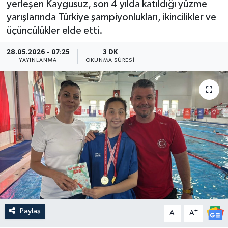
yerleşen Kaygusuz, son 4 yılda katıldığı yüzme
yarışlarında Türkiye şampiyonlukları, ikincilikler ve
Güncel
üçüncülükler elde etti.
Kültür & Sanat
28.05.2026 - 07:25
3 DK
YAYINLANMA
OKUNMA SÜRESI
Magazin
Resmi İlan
Sağlık & Yaşam
Siyaset
Spor
Paylaş
-
+
A
A