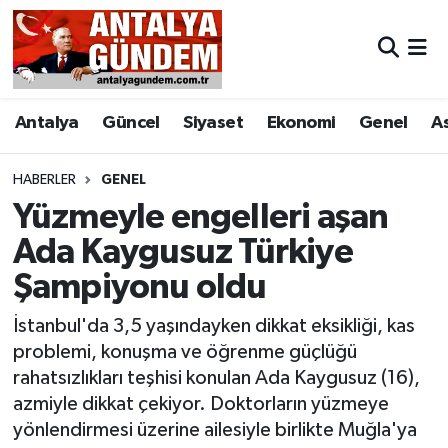
Antalya
Antalya Nöbetçi Eczaneler
Antalya
Güncel
Siyaset
Ekonomi
Genel
A
Asayiş
Antalya Hava Durumu
Bilim & Teknoloji
Antalya Namaz Vakitleri
HABERLER
GENEL
Yüzmeyle engelleri aşan
Bölge
Antalya Trafik Yoğunluk Haritası
Ada Kaygusuz Türkiye
Şampiyonu oldu
EĞİTİM
Süper Lig Puan Durumu ve Fikstür
İstanbul'da 3,5 yaşındayken dikkat eksikliği, kas
Ekonomi
Tüm Manşetler
problemi, konuşma ve öğrenme güçlüğü
rahatsızlıkları teşhisi konulan Ada Kaygusuz (16),
Genel
Son Dakika Haberleri
azmiyle dikkat çekiyor. Doktorların yüzmeye
yönlendirmesi üzerine ailesiyle birlikte Muğla'ya
Görüntülü Haber
Haber Arşivi