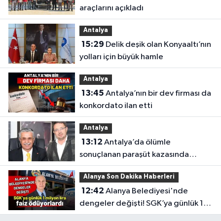
araçlarını açıkladı
Antalya
15:29
Delik deşik olan Konyaaltı’nın
yolları için büyük hamle
Antalya
13:45
Antalya’nın bir dev firması da
konkordato ilan etti
Antalya
13:12
Antalya’da ölümle
sonuçlanan paraşüt kazasında
gözler Necati Topaloğlu’nun
Alanya Son Dakika Haberleri
oğlunda
12:42
Alanya Belediyesi'nde
dengeler değişti! SGK’ya günlük 1
milyon lira faiz ödüyorlardı