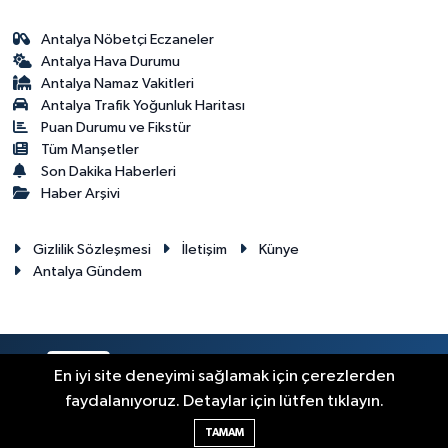
Antalya Nöbetçi Eczaneler
Antalya Hava Durumu
Antalya Namaz Vakitleri
Antalya Trafik Yoğunluk Haritası
Puan Durumu ve Fikstür
Tüm Manşetler
Son Dakika Haberleri
Haber Arşivi
Gizlilik Sözleşmesi
İletişim
Künye
Antalya Gündem
RSS
Copyright © 2024. Her hakkı saklıdır.
En iyi site deneyimi sağlamak için çerezlerden
faydalanıyoruz. Detaylar için lütfen tıklayın.
Haber Yazılımı:
TE Bilişim
TAMAM