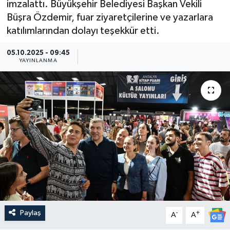
imzalattı. Büyükşehir Belediyesi Başkan Vekili
Büşra Özdemir, fuar ziyaretçilerine ve yazarlara
Güncel
katılımlarından dolayı teşekkür etti.
Kültür & Sanat
05.10.2025 - 09:45
YAYINLANMA
Magazin
Resmi İlan
Sağlık & Yaşam
Siyaset
Spor
Paylaş
-
+
A
A