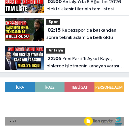
03:00
Antalya’da 8 Ağustos 2026
elektrik kesintilerinin tam listesi
Spor
02:15
Kepezspor’da başkandan
sonra teknik adam da belli oldu
Antalya
22:05
Yeni Parti'li Aykut Kaya,
binlerce işletmenin kanayan yarasını
Meclis'e taşıdı