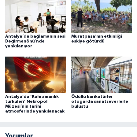
Antalya’da bağlamanın sesi
Muratpaşa’nın etkinliği
Değirmenönü’nde
eskiye götürdü
yankılanıyor
Antalya’da ‘Kahramanlık
Ödüllü karikatürler
türküleri’ Nekropol
otogarda sanatseverlerle
Müzesi’nin tarihi
buluştu
atmosferinde yankılanacak
Yorumlar