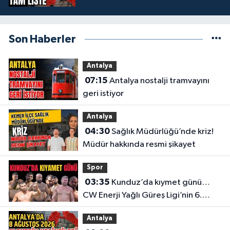
Son Haberler
Antalya
07:15
Antalya nostalji tramvayını
geri istiyor
Antalya
04:30
Sağlık Müdürlüğü’nde kriz!
Müdür hakkında resmi şikayet
Spor
03:35
Kunduz’da kıymet günü…
CW Enerji Yağlı Güreş Ligi’nin 6.
Etabı öncesi nefesler tutuldu
Antalya