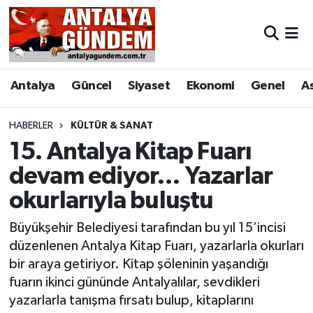
Antalya
Antalya Nöbetçi Eczaneler
Antalya
Güncel
Siyaset
Ekonomi
Genel
A
Asayiş
Antalya Hava Durumu
Bilim & Teknoloji
Antalya Namaz Vakitleri
HABERLER
KÜLTÜR & SANAT
15. Antalya Kitap Fuarı
Bölge
Antalya Trafik Yoğunluk Haritası
devam ediyor… Yazarlar
okurlarıyla buluştu
EĞİTİM
Süper Lig Puan Durumu ve Fikstür
Büyükşehir Belediyesi tarafından bu yıl 15’incisi
Ekonomi
Tüm Manşetler
düzenlenen Antalya Kitap Fuarı, yazarlarla okurları
bir araya getiriyor. Kitap şöleninin yaşandığı
Genel
Son Dakika Haberleri
fuarın ikinci gününde Antalyalılar, sevdikleri
yazarlarla tanışma fırsatı bulup, kitaplarını
Görüntülü Haber
Haber Arşivi