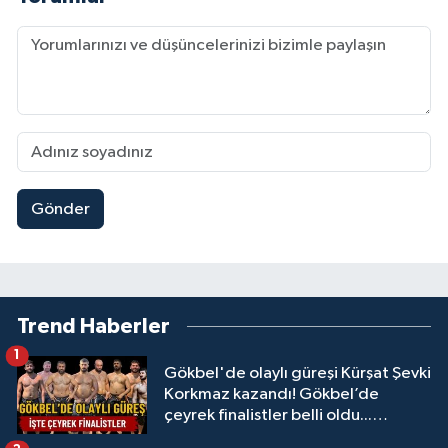
Gönder
Trend Haberler
1
Gökbel'de olaylı güreşi Kürşat Şevki
Korkmaz kazandı! Gökbel’de
çeyrek finalistler belli oldu...
Megastar Ali Gürbüz elendi!