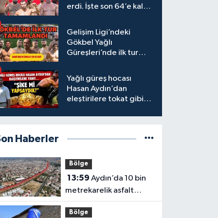
erdi. İşte son 64’e kalan
başpehlivanlar
Gelişim Ligi’ndeki
Gökbel Yağlı
Güreşleri’nde ilk tur
tamamlandı
Yağlı güreş hocası
Hasan Aydın’dan
eleştirilere tokat gibi
yanıt
Son Haberler
Bölge
13:59
Aydın’da 10 bin
metrekarelik asfalt
çalışması tamamlandı
Bölge