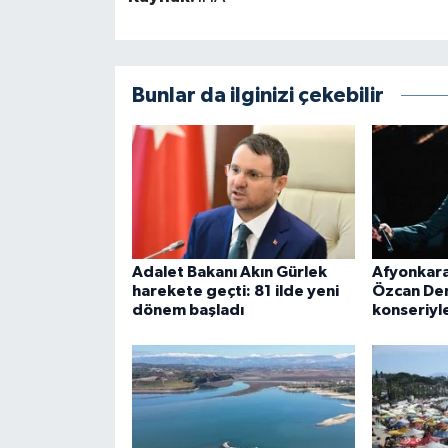
Bunlar da ilginizi çekebilir
Adalet Bakanı Akın Gürlek
Afyonkara
harekete geçti: 81 ilde yeni
Özcan Den
dönem başladı
konseriyle