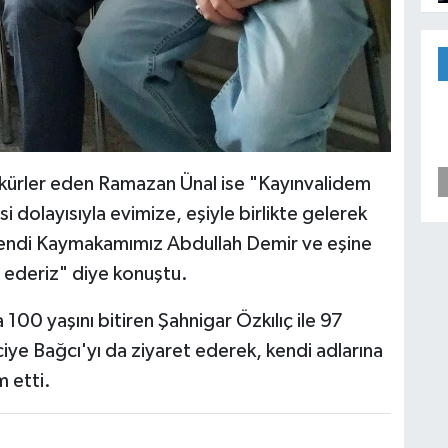
kürler eden Ramazan Ünal ise "Kayınvalidem
 dolayısıyla evimize, eşiyle birlikte gelerek
ndi Kaymakamımız Abdullah Demir ve eşine
r ederiz" diye konuştu.
0 yaşını bitiren Şahnigar Özkılıç ile 97
ye Bağcı'yı da ziyaret ederek, kendi adlarına
m etti.