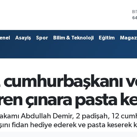
D
4
E
5
ST
enel
Asayiş
Spor
Bilim & Teknoloji
Eğitim
Magaz
64
G
6
Bİ
13
B
2 cumhurbaşkanı v
6
n çınara pasta ke
akamı Abdullah Demir, 2 padişah, 12 cum
aşını fidan hediye ederek ve pasta keserek k