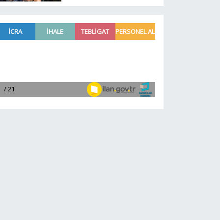
ikinci tur tamamlandı.
İşte tur atlayan 32
başpehlivan