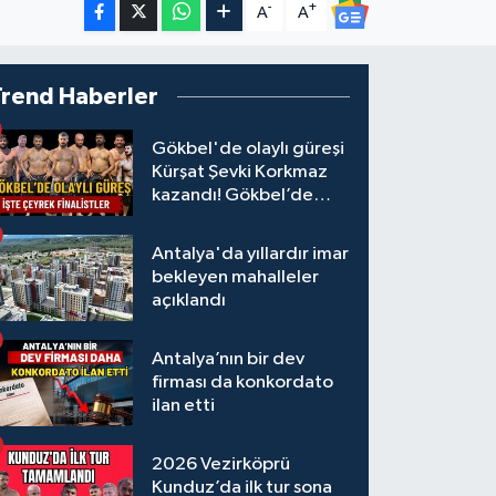
-
+
A
A
Trend Haberler
Gökbel'de olaylı güreşi
Kürşat Şevki Korkmaz
kazandı! Gökbel’de
çeyrek finalistler belli
oldu... Megastar Ali
Antalya'da yıllardır imar
Gürbüz elendi!
bekleyen mahalleler
açıklandı
Antalya’nın bir dev
firması da konkordato
ilan etti
2026 Vezirköprü
Kunduz’da ilk tur sona