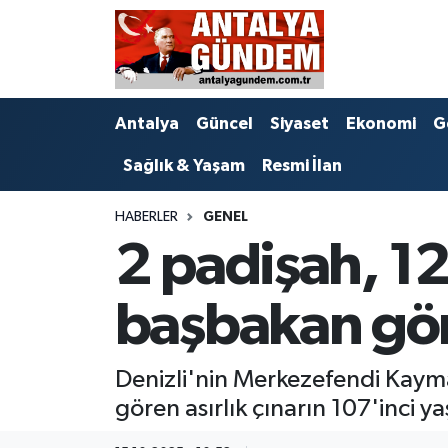
Antalya
Antalya Nöbetçi Eczaneler
Antalya
Güncel
Siyaset
Ekonomi
G
Asayiş
Antalya Hava Durumu
Sağlık & Yaşam
Resmi İlan
Bilim & Teknoloji
Antalya Namaz Vakitleri
HABERLER
GENEL
Bölge
Antalya Trafik Yoğunluk Haritası
2 padişah, 1
EĞİTİM
Süper Lig Puan Durumu ve Fikstür
başbakan göre
Ekonomi
Tüm Manşetler
Denizli'nin Merkezefendi Kaym
Genel
Son Dakika Haberleri
gören asırlık çınarın 107'inci y
Görüntülü Haber
Haber Arşivi