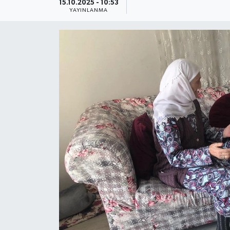
15.10.2025 - 10:53
YAYINLANMA
Güncel
Kültür & Sanat
Magazin
Resmi İlan
Sağlık & Yaşam
Siyaset
Spor