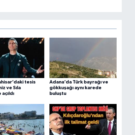
hisar’daki tesis
Adana’da Türk bayrağı ve
iz ve Sıla
gökkuşağı aynı karede
 açıldı
buluştu