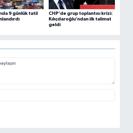
da 9 günlük tatil
CHP’de grup toplantısı krizi:
nlandırdı
Kılıçdaroğlu’ndan ilk talimat
geldi