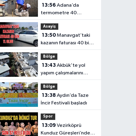
13:56
Adana’da
termometre 40
dereceyi gösterdi
Asayiş
13:50
Manavgat’taki
kazanın faturası 40 bin
TL oldu
Bölge
13:43
Akbük'te yol
yapım çalışmalarını
genişletildi
Bölge
13:38
Aydın’da Taze
İncir Festivali başladı
Spor
13:09
Vezirköprü
Kunduz Güreşleri’nde