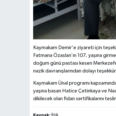
Kaymakam Demir'e ziyareti için teşek
Fatmana Özaslan'ın 107. yaşına girmesi
doğum günü pastası kesen Merkezefe
nazik davranışlarından dolayı teşekkü
Kaymakam Ünal programı kapsamında 10
yaşına basan Hatice Çetinkaya ve Naci
dikilecek olan fidan sertifikalarını tesli
Kaynak:
İHA