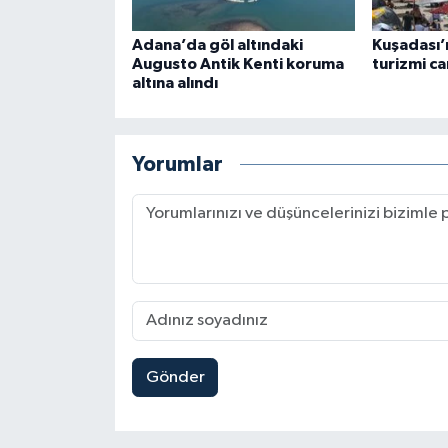
Adana’da göl altındaki
Kuşadası’n
Augusto Antik Kenti koruma
turizmi ca
altına alındı
Yorumlar
Gönder