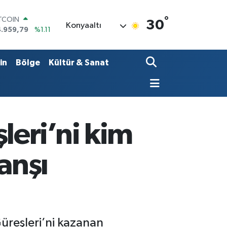
°
OLAR
30
Konyaaltı
7,7436
%0.18
URO
5,2510
%0.32
ERLİN
in
Bölge
Kültür & Sanat
,4811
%0.38
RAM ALTIN
660.55
%0.03
ST100
.779
%-14
ITCOIN
eri’ni kim
4.959,79
%1.11
anşı
Güreşleri’ni kazanan