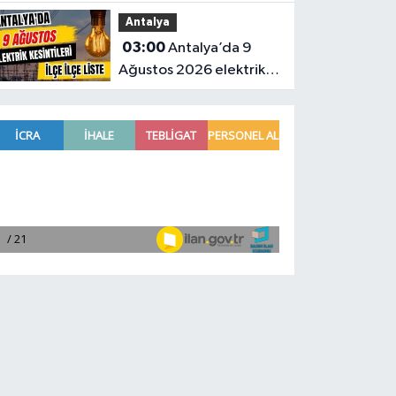
daha konkordato ilan
Antalya
etti
03:00
Antalya’da 9
Ağustos 2026 elektrik
kesintilerinin tam listesi