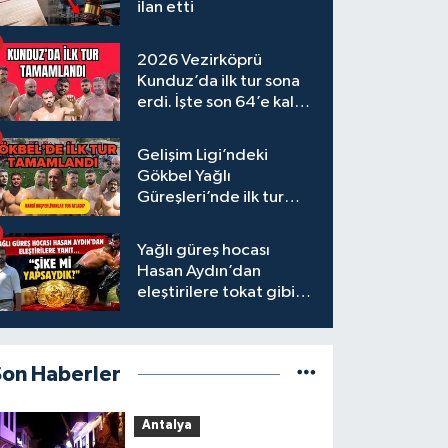
ilan etti
2026 Vezirköprü
Kunduz’da ilk tur sona
erdi. İşte son 64’e kalan
başpehlivanlar
Gelişim Ligi’ndeki
Gökbel Yağlı
Güreşleri’nde ilk tur
tamamlandı
Yağlı güreş hocası
Hasan Aydın’dan
eleştirilere tokat gibi
yanıt
Son Haberler
Antalya