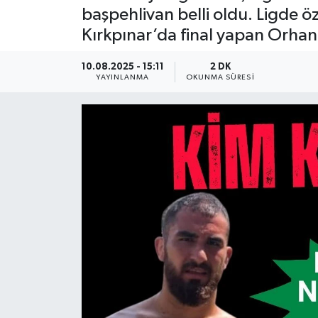
başpehlivan belli oldu. Ligde öz
Güncel
Kırkpınar’da final yapan Orhan 
Kültür & Sanat
10.08.2025 - 15:11
2 DK
YAYINLANMA
OKUNMA SÜRESI
Magazin
Resmi İlan
Sağlık & Yaşam
Siyaset
Spor