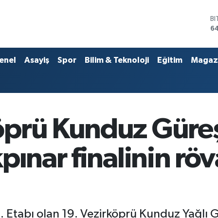
D
4
E
5
ST
enel
Asayiş
Spor
Bilim & Teknoloji
Eğitim
Magaz
64
G
6
Bİ
13
B
prü Kunduz Güreşl
6
pınar finalinin röv
5. Etabı olan 19. Vezirköprü Kunduz Yağlı 