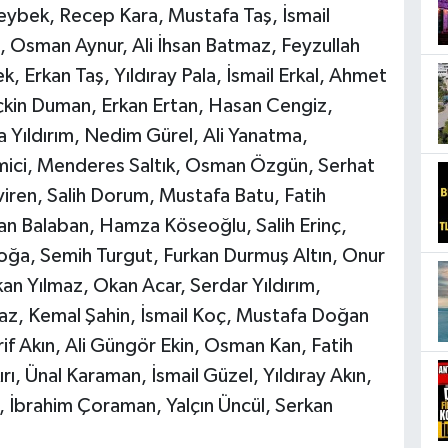
eybek, Recep Kara, Mustafa Taş, İsmail
ı, Osman Aynur, Ali İhsan Batmaz, Feyzullah
 Erkan Taş, Yıldıray Pala, İsmail Erkal, Ahmet
çkin Duman, Erkan Ertan, Hasan Cengiz,
 Yıldırım, Nedim Gürel, Ali Yanatma,
emici, Menderes Saltık, Osman Özgün, Serhat
ren, Salih Dorum, Mustafa Batu, Fatih
n Balaban, Hamza Köseoğlu, Salih Erinç,
ğa, Semih Turgut, Furkan Durmuş Altın, Onur
kan Yılmaz, Okan Acar, Serdar Yıldırım,
az, Kemal Şahin, İsmail Koç, Mustafa Doğan
if Akın, Ali Güngör Ekin, Osman Kan, Fatih
rı, Ünal Karaman, İsmail Güzel, Yıldıray Akın,
İbrahim Çoraman, Yalçın Üncül, Serkan