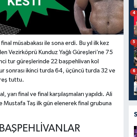
4
5
inal müsabakası ile sona erdi. Bu yıl ilk kez
ilen Vezirköprü Kunduz Yağlı Güreşleri’ne 75
rinci tur güreşlerinde 22 başpehlivan kol
tur sonrası ikinci turda 64, üçüncü turda 32 ve
6
eş tuttu.
yarı final ve final karşılaşmaları yapıldı. Ali
 Mustafa Taş ilk gün elenerek final grubuna
 BAŞPEHLİVANLAR