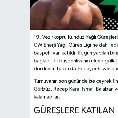
19. Vezirköprü Kunduz Yağlı Güreşleri f
CW Enerji Yağlı Güreş Ligi’ne dahil ed
başpehlivan katıldı. İlk gün yapılan bi
bağladı. 11 başpehlivanın elendiği ilk 
dördüncü turda da 16 başpehlivan gür
Turnuvanın son gününde ise çeyrek final, 
Gürbüz, Recep Kara, İsmail Balaban ve
kalamadılar.
GÜREŞLERE KATILAN