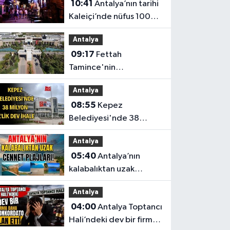
10:41
Antalya’nın tarihi
Kaleiçi’nde nüfus 100
katına çıkıyor
Antalya
09:17
Fettah
Tamince'nin
başkanlığındaki Antalya
Antalya
Bilim Üniversitesi'nde
08:55
Kepez
düzen değişti
Belediyesi'nde 38
milyon TL'lik dev ihale
Antalya
05:40
Antalya’nın
kalabalıktan uzak
cennet plajları!
Antalya
04:00
Antalya Toptancı
Hali’ndeki dev bir firma