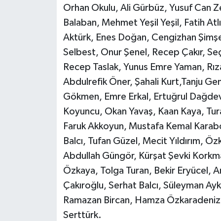
Orhan Okulu, Ali Gürbüz, Yusuf Can Z
Balaban, Mehmet Yeşil Yeşil, Fatih Atl
Aktürk, Enes Doğan, Cengizhan Şimşek,
Selbest, Onur Şenel, Recep Çakır, Se
Recep Taslak, Yunus Emre Yaman, Rıza
Abdulrefik Öner, Şahali Kurt,Tanju G
Gökmen, Emre Erkal, Ertuğrul Dağdevi
Koyuncu, Okan Yavaş, Kaan Kaya, Tura
Faruk Akkoyun, Mustafa Kemal Karabo
Balcı, Tufan Güzel, Mecit Yıldırım, Öz
Abdullah Güngör, Kürşat Şevki Korkm
Özkaya, Tolga Turan, Bekir Eryücel, Ar
Çakıroğlu, Serhat Balcı, Süleyman Aykı
Ramazan Bircan, Hamza Özkaradeniz, 
Serttürk.