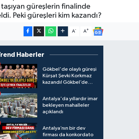
taşıyan güreşlerin finalinde
ldi. Peki güreşleri kim kazandı?
-
+
A
A
Trend Haberler
Gökbel'de olaylı güreşi
Kürşat Şevki Korkmaz
kazandı! Gökbel’de
çeyrek finalistler belli
oldu... Megastar Ali
Antalya'da yıllardır imar
Gürbüz elendi!
bekleyen mahalleler
açıklandı
Antalya’nın bir dev
firması da konkordato