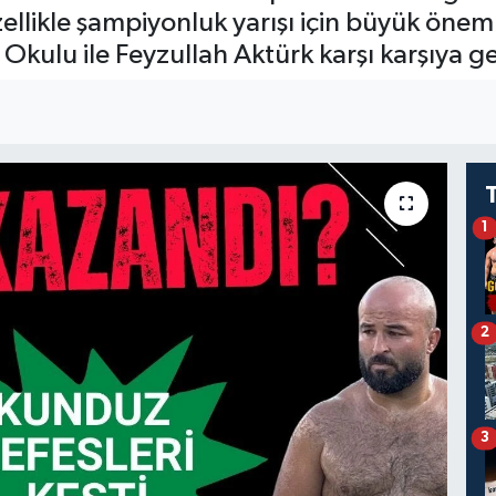
ellikle şampiyonluk yarışı için büyük önem 
Okulu ile Feyzullah Aktürk karşı karşıya ge
1
2
3