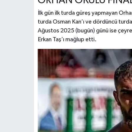
ORHAN OKULU FİNAL
İlk gün ilk turda güreş yapmayan Orhan
turda Osman Kan’ı ve dördüncü turda
Ağustos 2025 (bugün) günü ise çeyrek f
Erkan Taş’ı mağlup etti.