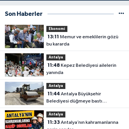
Son Haberler
Ekonomi
13:11
Memur ve emeklilerin gözü
bu kararda
Antalya
11:48
Kepez Belediyesi ailelerin
yanında
Antalya
11:44
Antalya Büyükşehir
Belediyesi düğmeye bastı
Antalya’da eş zamanlı çalışma
Antalya
yapıldı
11:33
Antalya’nın kahramanlarına