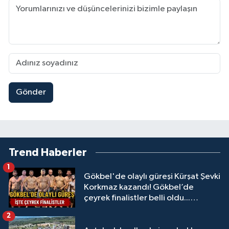
Gönder
Trend Haberler
1
Gökbel'de olaylı güreşi Kürşat Şevki
Korkmaz kazandı! Gökbel’de
çeyrek finalistler belli oldu...
Megastar Ali Gürbüz elendi!
2