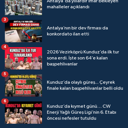
Antalya'da yıllardır imar bekleyen
mahalleler açıklandı
3
Antalya’nın bir dev firması da
konkordato ilan etti
4
2026 Vezirköprü Kunduz’da ilk tur
sona erdi. İşte son 64’e kalan
başpehlivanlar
5
Kunduz’da olaylı güreş... Çeyrek
finale kalan başpehlivanlar belli oldu
6
Kunduz’da kıymet günü… CW
Enerji Yağlı Güreş Ligi’nin 6. Etabı
öncesi nefesler tutuldu