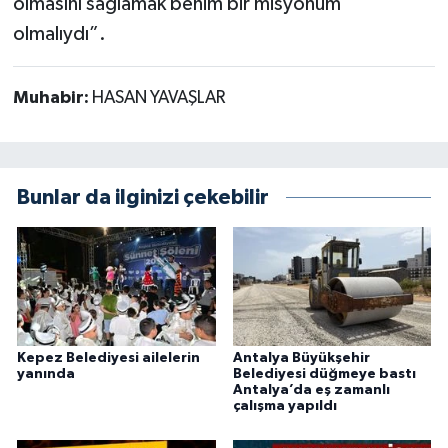
olmasını sağlamak benim bir misyonum
olmalıydı”.
Muhabir:
HASAN YAVAŞLAR
Bunlar da ilginizi çekebilir
Kepez Belediyesi ailelerin
Antalya Büyükşehir
yanında
Belediyesi düğmeye bastı
Antalya’da eş zamanlı
çalışma yapıldı