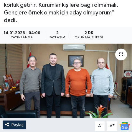
körlük getirir. Kurumlar kişilere bağlı olmamalı.
Güncel
Gençlere örnek olmak için aday olmuyorum”
dedi.
Kültür & Sanat
14.01.2026 - 04:00
2
2 DK
YAYINLANMA
PAYLAŞIM
OKUNMA SÜRESI
Magazin
Resmi İlan
Sağlık & Yaşam
Siyaset
Spor
Paylaş
-
+
A
A