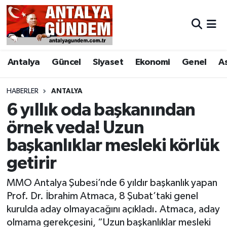
Antalya
Antalya Nöbetçi Eczaneler
Antalya
Güncel
Siyaset
Ekonomi
Genel
A
Asayiş
Antalya Hava Durumu
Bilim & Teknoloji
Antalya Namaz Vakitleri
HABERLER
ANTALYA
6 yıllık oda başkanından
Bölge
Antalya Trafik Yoğunluk Haritası
örnek veda! Uzun
başkanlıklar mesleki körlük
EĞİTİM
Süper Lig Puan Durumu ve Fikstür
getirir
Ekonomi
Tüm Manşetler
MMO Antalya Şubesi’nde 6 yıldır başkanlık yapan
Genel
Son Dakika Haberleri
Prof. Dr. İbrahim Atmaca, 8 Şubat’taki genel
kurulda aday olmayacağını açıkladı. Atmaca, aday
Görüntülü Haber
Haber Arşivi
olmama gerekçesini, “Uzun başkanlıklar mesleki