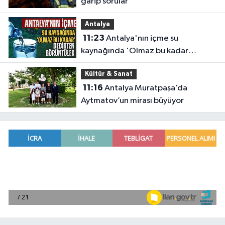
garip sorular
Antalya
11:23
Antalya'nın içme su
kaynağında 'Olmaz bu kadar
'dedirten görüntüler
Kültür & Sanat
11:16
Antalya Muratpaşa’da
Aytmatov’un mirası büyüyor