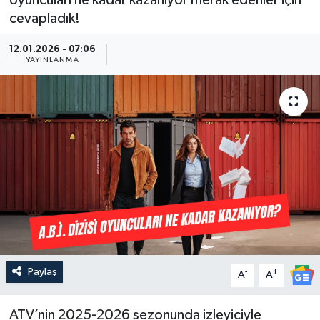
oyuncuları ne kadar kazanıyor merak edenler için
cevapladık!
Güncel
12.01.2026 - 07:06
Kültür & Sanat
YAYINLANMA
Magazin
Resmi İlan
Sağlık & Yaşam
Siyaset
Spor
Paylaş
-
+
A
A
ATV’nin 2025-2026 sezonunda izleyiciyle