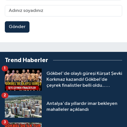
Gönder
Trend Haberler
1
Gökbel'de olaylı güreşi Kürşat Şevki
Korkmaz kazandı! Gökbel’de
çeyrek finalistler belli oldu...
Megastar Ali Gürbüz elendi!
2
Antalya'da yıllardır imar bekleyen
mahalleler açıklandı
3