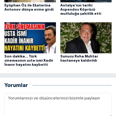
Eyüphan Öz ile Ekaterina
Antalya’nın tarihi
Antonov dünya evine girdi
Aspendos Köprüsü
mutluluğa şahitlik etti
Son dakika... Türk
Sunucu Reha Muhtar
sinemasının usta ismi Kadir
hastaneye kaldırıldı
İnanır hayatını kaybetti
Yorumlar