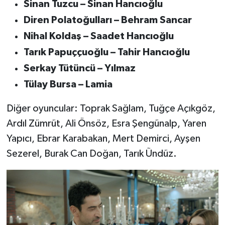
Sinan Tuzcu – Sinan Hancıoğlu
Diren Polatoğulları – Behram Sancar
Nihal Koldaş – Saadet Hancıoğlu
Tarık Papuççuoğlu – Tahir Hancıoğlu
Serkay Tütüncü – Yılmaz
Tülay Bursa – Lamia
Diğer oyuncular: Toprak Sağlam, Tuğçe Açıkgöz,
Ardıl Zümrüt, Ali Önsöz, Esra Şengünalp, Yaren
Yapıcı, Ebrar Karabakan, Mert Demirci, Ayşen
Sezerel, Burak Can Doğan, Tarık Ündüz.