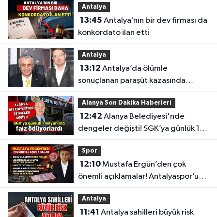
Antalya
13:45
Antalya’nın bir dev firması da
konkordato ilan etti
Antalya
13:12
Antalya’da ölümle
sonuçlanan paraşüt kazasında
gözler Necati Topaloğlu’nun
Alanya Son Dakika Haberleri
oğlunda
12:42
Alanya Belediyesi'nde
dengeler değişti! SGK’ya günlük 1
milyon lira faiz ödüyorlardı
Spor
12:10
Mustafa Ergün’den çok
önemli açıklamalar! Antalyaspor’un
merak edilenlerini anlattı
Antalya
11:41
Antalya sahilleri büyük risk