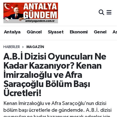
Antalya
Antalya Nöbetçi Eczaneler
Antalya
Güncel
Siyaset
Ekonomi
Genel
A
Asayiş
Antalya Hava Durumu
Bilim & Teknoloji
Antalya Namaz Vakitleri
HABERLER
MAGAZIN
A.B.İ Dizisi Oyuncuları Ne
Bölge
Antalya Trafik Yoğunluk Haritası
Kadar Kazanıyor? Kenan
İmirzalıoğlu ve Afra
EĞİTİM
Süper Lig Puan Durumu ve Fikstür
Saraçoğlu Bölüm Başı
Ekonomi
Tüm Manşetler
Ücretleri!
Genel
Son Dakika Haberleri
Kenan İmirzalıoğlu ve Afra Saraçoğlu'nun dizisi
bölüm başı ücretlerle de gündemde. A.B.İ. dizisi
Görüntülü Haber
Haber Arşivi