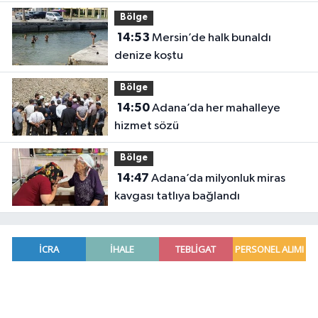
Bölge
14:53
Mersin’de halk bunaldı
denize koştu
Bölge
14:50
Adana’da her mahalleye
hizmet sözü
Bölge
14:47
Adana’da milyonluk miras
kavgası tatlıya bağlandı