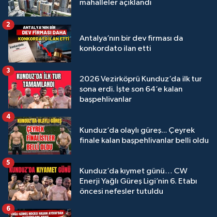
mahalleler açıklandı
2
Antalya’nın bir dev firması da
konkordato ilan etti
3
2026 Vezirköprü Kunduz’da ilk tur
sona erdi. İşte son 64’e kalan
başpehlivanlar
4
Kunduz’da olaylı güreş... Çeyrek
finale kalan başpehlivanlar belli oldu
5
Kunduz’da kıymet günü… CW
Enerji Yağlı Güreş Ligi’nin 6. Etabı
öncesi nefesler tutuldu
6