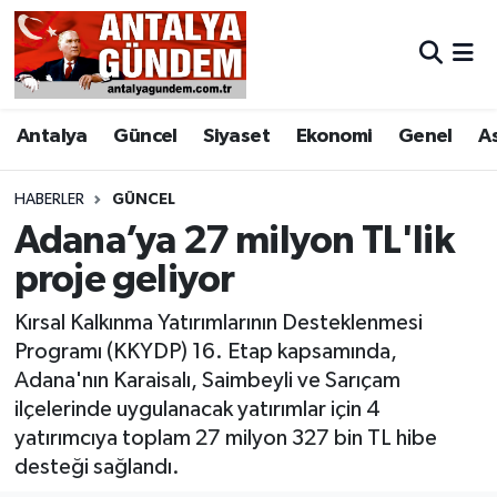
Antalya
Antalya Nöbetçi Eczaneler
Antalya
Güncel
Siyaset
Ekonomi
Genel
A
Asayiş
Antalya Hava Durumu
Bilim & Teknoloji
Antalya Namaz Vakitleri
HABERLER
GÜNCEL
Adana’ya 27 milyon TL'lik
Bölge
Antalya Trafik Yoğunluk Haritası
proje geliyor
EĞİTİM
Süper Lig Puan Durumu ve Fikstür
Kırsal Kalkınma Yatırımlarının Desteklenmesi
Programı (KKYDP) 16. Etap kapsamında,
Ekonomi
Tüm Manşetler
Adana'nın Karaisalı, Saimbeyli ve Sarıçam
ilçelerinde uygulanacak yatırımlar için 4
Genel
Son Dakika Haberleri
yatırımcıya toplam 27 milyon 327 bin TL hibe
desteği sağlandı.
Görüntülü Haber
Haber Arşivi