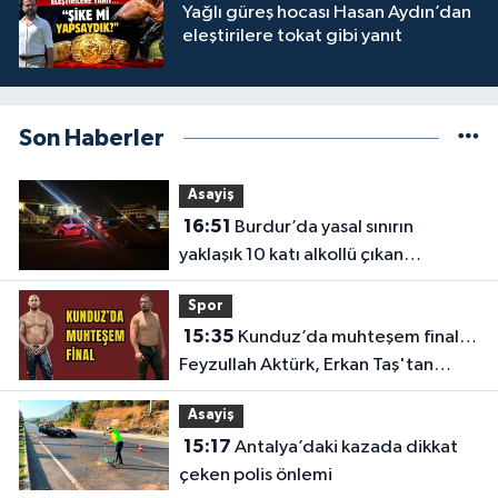
Yağlı güreş hocası Hasan Aydın’dan
eleştirilere tokat gibi yanıt
Son Haberler
Asayiş
16:51
Burdur’da yasal sınırın
yaklaşık 10 katı alkollü çıkan
sürücüye büyük ceza
Spor
15:35
Kunduz’da muhteşem final…
Feyzullah Aktürk, Erkan Taş'tan
Kırkpınar'ın rövanşını aldı
Asayiş
15:17
Antalya’daki kazada dikkat
çeken polis önlemi