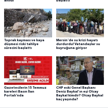
anıldı
başlattı
Toprak kayması ve kaya
Mersin'de su krizi hayatı
düşmesi riski tahliye
durdurdu! Vatandaşlar su
sürecini başlattı
kuyruğuna giriyor
Gazetecilerin 15 Temmuz
CHP eski Genel Başkanı
kareleri Basın İlan
Deniz Baykal’ın eşi Olcay
Portalı’nda
Baykal kimdir? Olcay Baykal
kaç yaşında?