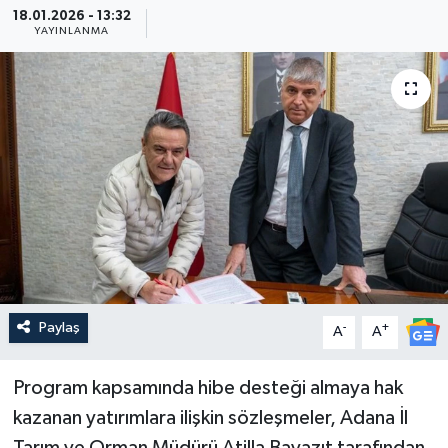
18.01.2026 - 13:32
YAYINLANMA
Güncel
Kültür & Sanat
Magazin
Resmi İlan
Sağlık & Yaşam
Siyaset
Paylaş
-
+
A
A
Spor
Program kapsamında hibe desteği almaya hak
kazanan yatırımlara ilişkin sözleşmeler, Adana İl