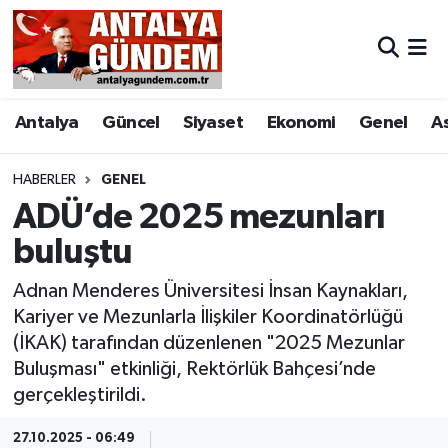
Antalya
Antalya Nöbetçi Eczaneler
Antalya
Güncel
Siyaset
Ekonomi
Genel
A
Asayiş
Antalya Hava Durumu
Bilim & Teknoloji
Antalya Namaz Vakitleri
HABERLER
GENEL
ADÜ’de 2025 mezunları
Bölge
Antalya Trafik Yoğunluk Haritası
buluştu
EĞİTİM
Süper Lig Puan Durumu ve Fikstür
Adnan Menderes Üniversitesi İnsan Kaynakları,
Kariyer ve Mezunlarla İlişkiler Koordinatörlüğü
Ekonomi
Tüm Manşetler
(İKAK) tarafından düzenlenen "2025 Mezunlar
Buluşması" etkinliği, Rektörlük Bahçesi’nde
Genel
Son Dakika Haberleri
gerçekleştirildi.
Görüntülü Haber
Haber Arşivi
27.10.2025 - 06:49