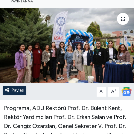
YAYINLANMA
Güncel
Kültür & Sanat
Magazin
Resmi İlan
Sağlık & Yaşam
Siyaset
Paylaş
-
+
A
A
Spor
Programa, ADÜ Rektörü Prof. Dr. Bülent Kent,
Rektör Yardımcıları Prof. Dr. Erkan Salan ve Prof.
Dr. Cengiz Özarslan, Genel Sekreter V. Prof. Dr.