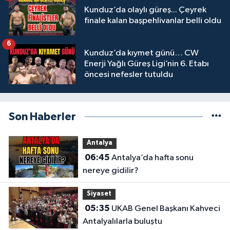
Kunduz’da olaylı güreş... Çeyrek
finale kalan başpehlivanlar belli oldu
6
Kunduz’da kıymet günü… CW
Enerji Yağlı Güreş Ligi’nin 6. Etabı
öncesi nefesler tutuldu
Son Haberler
Antalya
06:45
Antalya’da hafta sonu
nereye gidilir?
Siyaset
05:35
UKAB Genel Başkanı Kahveci
Antalyalılarla buluştu