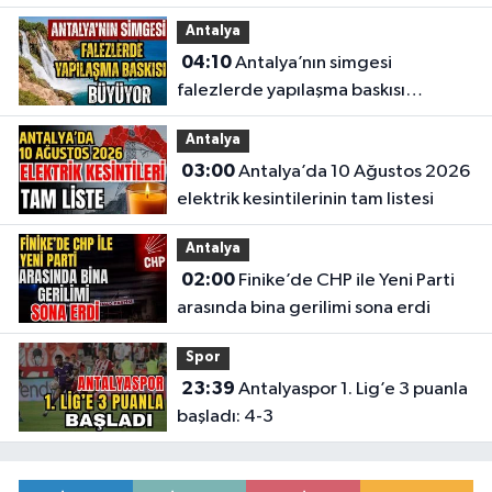
Antalya
04:10
Antalya’nın simgesi
falezlerde yapılaşma baskısı
büyüyor
Antalya
03:00
Antalya’da 10 Ağustos 2026
elektrik kesintilerinin tam listesi
Antalya
02:00
Finike’de CHP ile Yeni Parti
arasında bina gerilimi sona erdi
Spor
23:39
Antalyaspor 1. Lig’e 3 puanla
başladı: 4-3