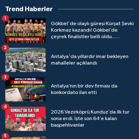
Trend Haberler
1
Gökbel'de olaylı güreşi Kürşat Şevki
Korkmaz kazandı! Gökbel’de
çeyrek finalistler belli oldu...
Megastar Ali Gürbüz elendi!
2
Antalya'da yıllardır imar bekleyen
mahalleler açıklandı
3
Antalya’nın bir dev firması da
konkordato ilan etti
4
2026 Vezirköprü Kunduz’da ilk tur
sona erdi. İşte son 64’e kalan
başpehlivanlar
5