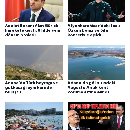
Adalet Bakanı Akın Gürlek
Afyonkarahisar’daki tesis
harekete geçti: 81 ilde yeni
Özcan Deniz ve Sıla
dönem başladı
konseriyle açıldı
Adana’da Türk bayrağı ve
Adana’da göl altındaki
gökkuşağı aynı karede
Augusto Antik Kenti
buluştu
koruma altına alındı