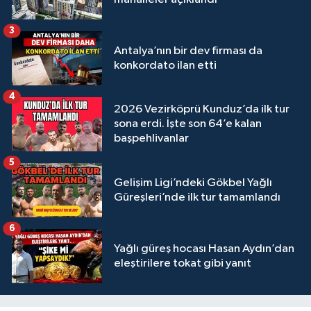
3
Antalya’nın bir dev firması da
konkordato ilan etti
4
2026 Vezirköprü Kunduz’da ilk tur
sona erdi. İşte son 64’e kalan
başpehlivanlar
5
Gelişim Ligi’ndeki Gökbel Yağlı
Güreşleri’nde ilk tur tamamlandı
6
Yağlı güreş hocası Hasan Aydın’dan
eleştirilere tokat gibi yanıt