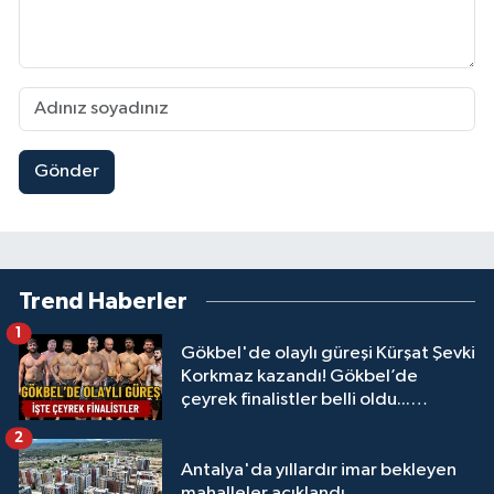
Gönder
Trend Haberler
1
Gökbel'de olaylı güreşi Kürşat Şevki
Korkmaz kazandı! Gökbel’de
çeyrek finalistler belli oldu...
Megastar Ali Gürbüz elendi!
2
Antalya'da yıllardır imar bekleyen
mahalleler açıklandı