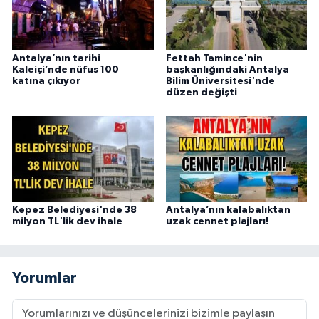
Antalya’nın tarihi
Fettah Tamince'nin
Kaleiçi’nde nüfus 100
başkanlığındaki Antalya
katına çıkıyor
Bilim Üniversitesi'nde
düzen değişti
Kepez Belediyesi'nde 38
Antalya’nın kalabalıktan
milyon TL'lik dev ihale
uzak cennet plajları!
Yorumlar