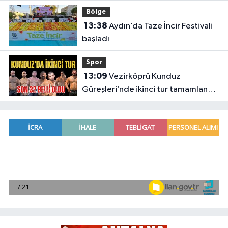
Bölge
13:38
Aydın’da Taze İncir Festivali
başladı
Spor
13:09
Vezirköprü Kunduz
Güreşleri’nde ikinci tur tamamlandı.
İşte tur atlayan 32 başpehlivan