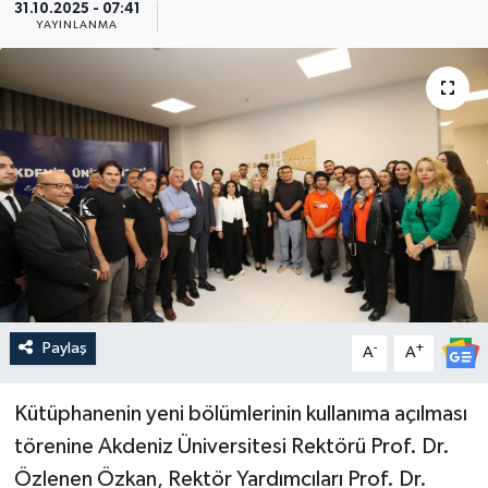
31.10.2025 - 07:41
YAYINLANMA
Güncel
Kültür & Sanat
Magazin
Resmi İlan
Sağlık & Yaşam
Siyaset
Paylaş
-
+
A
A
Spor
Kütüphanenin yeni bölümlerinin kullanıma açılması
törenine Akdeniz Üniversitesi Rektörü Prof. Dr.
Özlenen Özkan, Rektör Yardımcıları Prof. Dr.