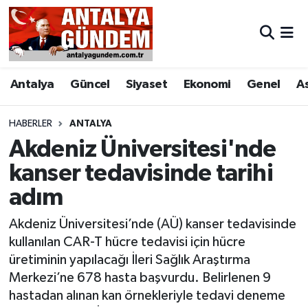
Antalya
Antalya Nöbetçi Eczaneler
Antalya
Güncel
Siyaset
Ekonomi
Genel
A
Asayiş
Antalya Hava Durumu
Bilim & Teknoloji
Antalya Namaz Vakitleri
HABERLER
ANTALYA
Akdeniz Üniversitesi'nde
Bölge
Antalya Trafik Yoğunluk Haritası
kanser tedavisinde tarihi
adım
EĞİTİM
Süper Lig Puan Durumu ve Fikstür
Akdeniz Üniversitesi’nde (AÜ) kanser tedavisinde
Ekonomi
Tüm Manşetler
kullanılan CAR-T hücre tedavisi için hücre
üretiminin yapılacağı İleri Sağlık Araştırma
Genel
Son Dakika Haberleri
Merkezi’ne 678 hasta başvurdu. Belirlenen 9
hastadan alınan kan örnekleriyle tedavi deneme
Görüntülü Haber
Haber Arşivi