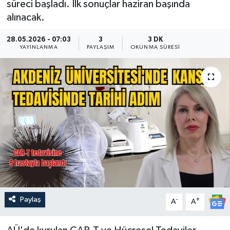
süreci başladı. İlk sonuçlar haziran başında
alınacak.
Güncel
28.05.2026 - 07:03
3
3 DK
Kültür & Sanat
YAYINLANMA
PAYLAŞIM
OKUNMA SÜRESI
Magazin
Resmi İlan
Sağlık & Yaşam
Siyaset
Spor
Paylaş
-
+
A
A