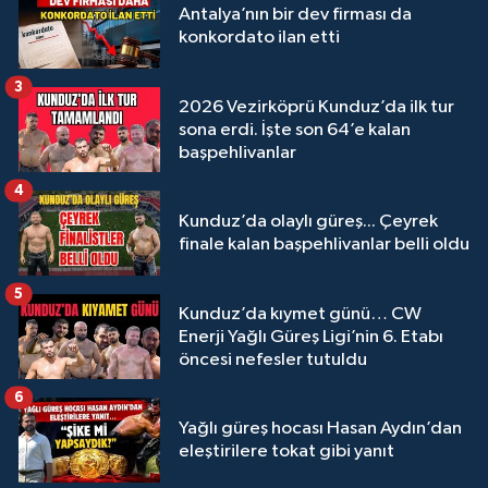
Antalya’nın bir dev firması da
konkordato ilan etti
3
2026 Vezirköprü Kunduz’da ilk tur
sona erdi. İşte son 64’e kalan
başpehlivanlar
4
Kunduz’da olaylı güreş... Çeyrek
finale kalan başpehlivanlar belli oldu
5
Kunduz’da kıymet günü… CW
Enerji Yağlı Güreş Ligi’nin 6. Etabı
öncesi nefesler tutuldu
6
Yağlı güreş hocası Hasan Aydın’dan
eleştirilere tokat gibi yanıt