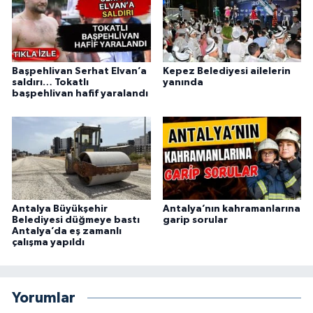
Başpehlivan Serhat Elvan’a
Kepez Belediyesi ailelerin
saldırı… Tokatlı
yanında
başpehlivan hafif yaralandı
Antalya Büyükşehir
Antalya’nın kahramanlarına
Belediyesi düğmeye bastı
garip sorular
Antalya’da eş zamanlı
çalışma yapıldı
Yorumlar