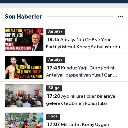
Son Haberler
Antalya
19:15
Antalya'da CHP ve Yeni
Parti'yi Mesut Kocagöz buluşturdu
Antalya
17:43
Kunduz Yağlı Güreşleri’ni
Antalyalı başpehlivan Yusuf Can
Zeybek kazandı
Bölge
17:20
Aydınlı üreticiler bir araya
gelerek tedbirleri konuştular
Spor
17:07
Milli atlet Koray Uygun