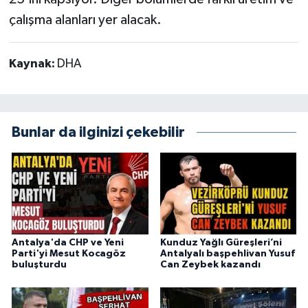
çalışma alanları yer alacak.
Kaynak:
DHA
Bunlar da ilginizi çekebilir
Antalya'da CHP ve Yeni
Kunduz Yağlı Güreşleri’ni
Parti'yi Mesut Kocagöz
Antalyalı başpehlivan Yusuf
buluşturdu
Can Zeybek kazandı