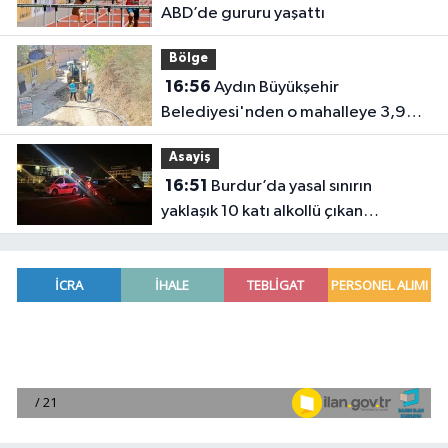
ABD’de gururu yaşattı
Bölge
16:56
Aydın Büyükşehir
Belediyesi'nden o mahalleye 3,9
milyon TL’lik yatırım
Asayiş
16:51
Burdur’da yasal sınırın
yaklaşık 10 katı alkollü çıkan
sürücüye büyük ceza