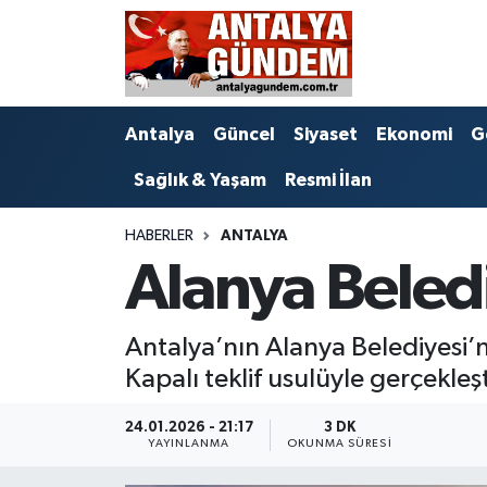
Antalya
Antalya Nöbetçi Eczaneler
Antalya
Güncel
Siyaset
Ekonomi
G
Asayiş
Antalya Hava Durumu
Sağlık & Yaşam
Resmi İlan
Bilim & Teknoloji
Antalya Namaz Vakitleri
HABERLER
ANTALYA
Bölge
Antalya Trafik Yoğunluk Haritası
Alanya Beledi
EĞİTİM
Süper Lig Puan Durumu ve Fikstür
Antalya’nın Alanya Belediyesi’n
Ekonomi
Tüm Manşetler
Kapalı teklif usulüyle gerçekleş
Genel
Son Dakika Haberleri
24.01.2026 - 21:17
3 DK
YAYINLANMA
OKUNMA SÜRESI
Görüntülü Haber
Haber Arşivi