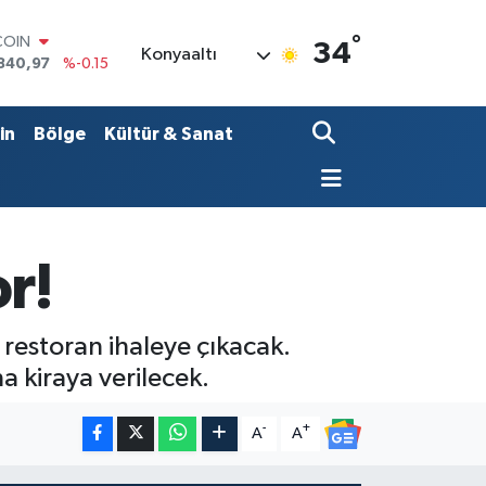
°
LAR
34
Konyaaltı
7436
%0.18
RO
2510
%0.32
RLİN
in
Bölge
Kültür & Sanat
4811
%0.38
M ALTIN
0.55
%0
T100
779
%-14
COIN
r!
840,97
%-0.15
 restoran ihaleye çıkacak.
a kiraya verilecek.
-
+
A
A