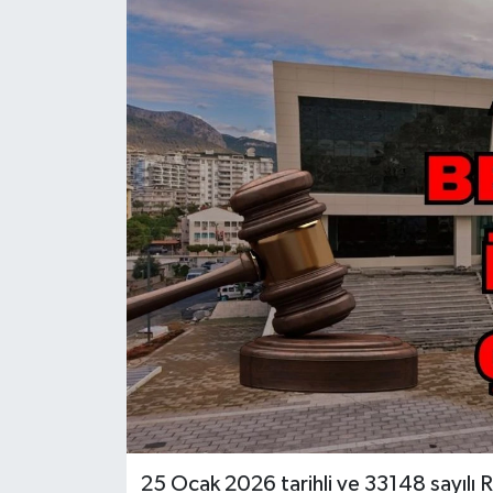
Güncel
Kültür & Sanat
Magazin
Resmi İlan
Sağlık & Yaşam
Siyaset
Spor
25 Ocak 2026 tarihli ve 33148 sayılı