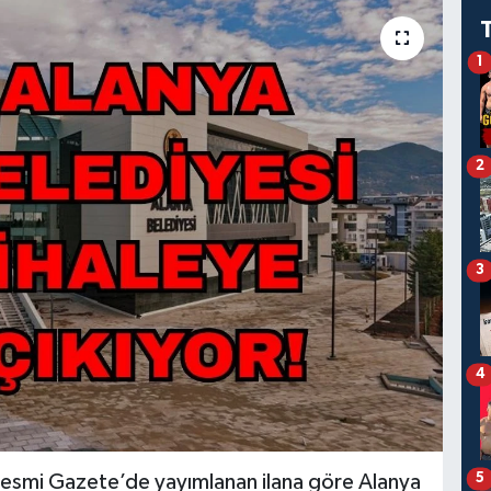
1
2
3
4
5
 Resmi Gazete’de yayımlanan ilana göre Alanya