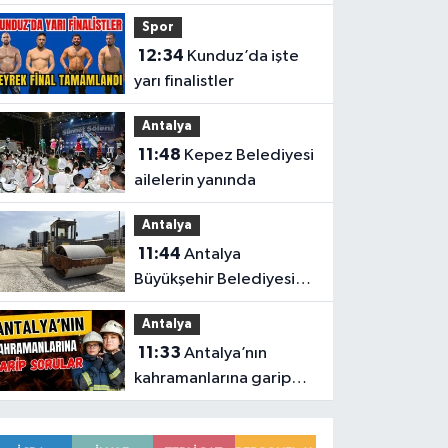
kararda
Spor
12:34
Kunduz’da işte
yarı finalistler
Antalya
11:48
Kepez Belediyesi
ailelerin yanında
Antalya
11:44
Antalya
Büyükşehir Belediyesi
düğmeye bastı
Antalya
Antalya’da eş zamanlı
11:33
Antalya’nın
çalışma yapıldı
kahramanlarına garip
sorular