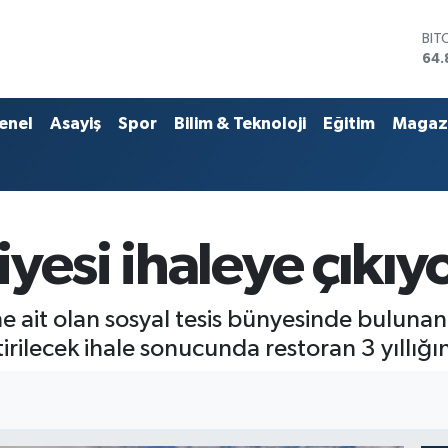
DO
47,
EU
55,
STE
enel
Asayiş
Spor
Bilim & Teknoloji
Eğitim
Magaz
64,
GRA
666
BİS
13.
BIT
yesi ihaleye çıkıyo
64.
e ait olan sosyal tesis bünyesinde bulunan
tirilecek ihale sonucunda restoran 3 yıllığın