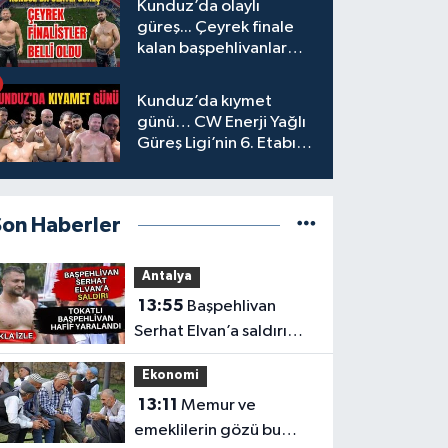
Kunduz’da olaylı
güreş... Çeyrek finale
kalan başpehlivanlar
belli oldu
Kunduz’da kıymet
günü… CW Enerji Yağlı
Güreş Ligi’nin 6. Etabı
öncesi nefesler tutuldu
Son Haberler
Antalya
13:55
Başpehlivan
Serhat Elvan’a saldırı…
Tokatlı başpehlivan hafif
Ekonomi
yaralandı
13:11
Memur ve
emeklilerin gözü bu