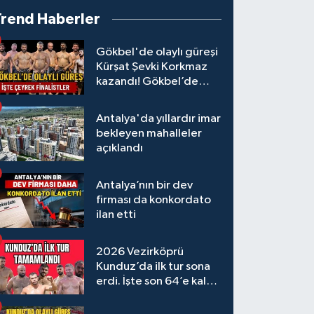
Trend Haberler
Gökbel'de olaylı güreşi
Kürşat Şevki Korkmaz
kazandı! Gökbel’de
çeyrek finalistler belli
oldu... Megastar Ali
Antalya'da yıllardır imar
Gürbüz elendi!
bekleyen mahalleler
açıklandı
Antalya’nın bir dev
firması da konkordato
ilan etti
2026 Vezirköprü
Kunduz’da ilk tur sona
erdi. İşte son 64’e kalan
başpehlivanlar