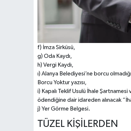
f) İmza Sirküsü,
g) Oda Kaydı,
h) Vergi Kaydı,
ı) Alanya Belediyesi’ne borcu olmadığ
Borcu Yoktur yazısı,
i) Kapalı Teklif Usulü İhale Şartnamesi 
ödendiğine dair idareden alınacak “İh
j) Yer Görme Belgesi.
TÜZEL KİŞİLERDEN