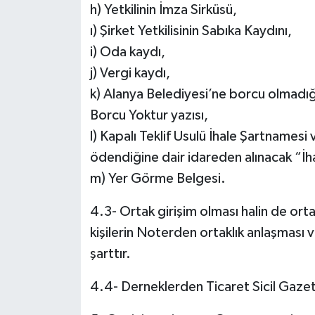
h) Yetkilinin İmza Sirküsü,
ı) Şirket Yetkilisinin Sabıka Kaydını,
i) Oda kaydı,
j) Vergi kaydı,
k) Alanya Belediyesi’ne borcu olmadı
Borcu Yoktur yazısı,
l) Kapalı Teklif Usulü İhale Şartnamesi 
ödendiğine dair idareden alınacak “İh
m) Yer Görme Belgesi.
4.3- Ortak girişim olması halin de ort
kişilerin Noterden ortaklık anlaşması v
şarttır.
4.4- Derneklerden Ticaret Sicil Gaze