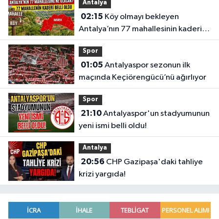
Antalya
02:15
Köy olmayı bekleyen
Antalya’nın 77 mahallesinin kaderi
belli oldu
Spor
01:05
Antalyaspor sezonun ilk
maçında Keçiörengücü’nü ağırlıyor
Spor
21:10
Antalyaspor'un stadyumunun
yeni ismi belli oldu!
Antalya
20:56
CHP Gazipaşa'daki tahliye
krizi yargıda!