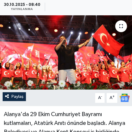
30.10.2025 - 08:40
YAYINLANMA
Güncel
Kültür & Sanat
Magazin
Resmi İlan
Sağlık & Yaşam
Siyaset
Paylaş
-
+
A
A
Spor
Alanya'da 29 Ekim Cumhuriyet Bayramı
kutlamaları, Atatürk Anıtı önünde başladı. Alanya