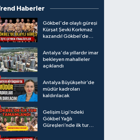
Trend Haberler
Gökbel'de olaylı güreşi
Kürşat Şevki Korkmaz
kazandı! Gökbel’de
çeyrek finalistler belli
oldu... Megastar Ali
Antalya'da yıllardır imar
Gürbüz elendi!
bekleyen mahalleler
açıklandı
Antalya Büyükşehir’de
müdür kadroları
kaldırılacak
Gelişim Ligi’ndeki
Gökbel Yağlı
Güreşleri’nde ilk tur
tamamlandı