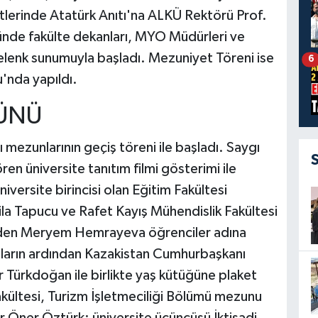
atlerinde Atatürk Anıtı'na ALKÜ Rektörü Prof.
de fakülte dekanları, MYO Müdürleri ve
elenk sunumuyla başladı. Mezuniyet Töreni ise
6
'nda yapıldı.
ÜNÜ
 mezunlarının geçiş töreni ile başladı. Saygı
ren üniversite tanıtım filmi gösterimi ile
versite birincisi olan Eğitim Fakültesi
la Tapucu ve Rafet Kayış Mühendislik Fakültesi
den Meryem Hemrayeva öğrenciler adına
aların ardından Kazakistan Cumhurbaşkanı
Türkdoğan ile birlikte yaş kütüğüne plaket
Fakültesi, Turizm İşletmeciliği Bölümü mezunu
Öner Öztürk; üniversite üçüncüsü İktisadi,