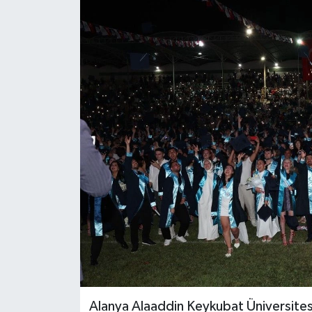
Güncel
Kültür & Sanat
Magazin
Resmi İlan
Sağlık & Yaşam
Siyaset
Spor
Alanya Alaaddin Keykubat Üniversitesi