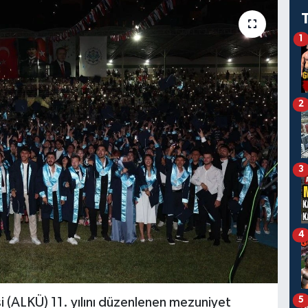
1
2
3
4
5
 (ALKÜ) 11. yılını düzenlenen mezuniyet