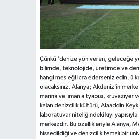
Çünkü ‘denize yön veren, geleceğe yön v
bilimde, teknolojide, üretimde ve deniz
hangi mesleği icra ederseniz edin, ülk
olacaksınız. Alanya; Akdeniz'in merke
marina ve liman altyapısı, kruvaziyer v
kalan denizcilik kültürü, Alaaddin Keyk
laboratuvar niteliğindeki kıyı yapısıyla t
merkezdir. Bu özellikleriyle Alanya, M
hissedildiği ve denizcilik temalı bir ü