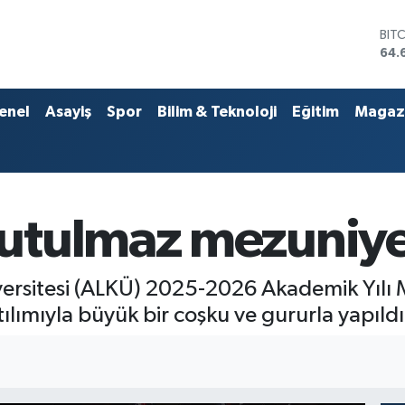
DO
47,
EU
55,
STE
enel
Asayiş
Spor
Bilim & Teknoloji
Eğitim
Magaz
64,
GRA
651
BİS
13.
BIT
utulmaz mezuniye
64.
ersitesi (ALKÜ) 2025-2026 Akademik Yılı M
ılımıyla büyük bir coşku ve gururla yapıldı