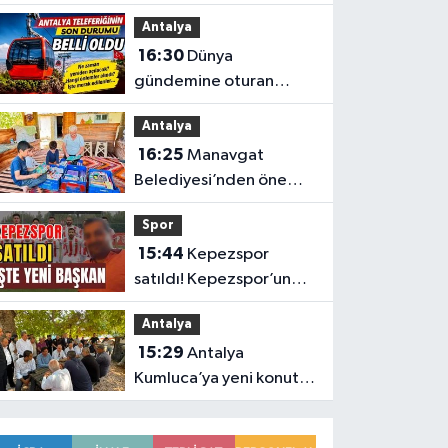
Belediyesi’nden
Antalya
üreticilere ücretsiz
16:30
Dünya
destek
gündemine oturan
Antalya teleferiğinin
Antalya
son durumu belli oldu
16:25
Manavgat
Belediyesi’nden önemli
eğitim
Spor
15:44
Kepezspor
satıldı! Kepezspor’un
yeni başkanı kim? İşte
Antalya
yeni başkan
15:29
Antalya
Kumluca’ya yeni konut
müjdesi