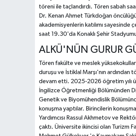
töreni ile taçlandırdı. Tören sabah sa
Dr. Kenan Ahmet Türkdoğan öncülüğün
akademisyenlerin katılımı sayesinde ç
saat 19.30'da Konaklı Şehir Stadyumu
ALKÜ'NÜN GURUR G
Tören fakülte ve meslek yüksekokulları
duruşu ve İstiklal Marşı'nın ardından tö
devam etti. 2025-2026 öğretim yılı üni
İngilizce Öğretmenliği Bölümünden Di
Genetik ve Biyomühendislik Bölümün
konuşma yaptılar. Birincilerin konuşm
Yardımcısı Rassul Akhmetov ve Rektör 
çaktı. Üniversite ikincisi olan Turizm 
Mehmet Gülkokuer,'e Kaymakam Şakir 