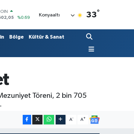
°
LAR
33
Konyaaltı
5986
%0.06
RO
0700
%0.1
RLİN
in
Bölge
Kültür & Sanat
2438
%0.21
M ALTIN
8.23
%0.39
T100
768
%48
COIN
t
602,05
%0.69
ezuniyet Töreni, 2 bin 705
.
-
+
A
A