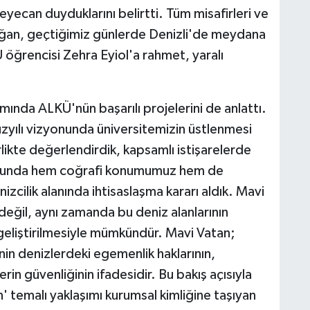
yecan duyduklarını belirtti. Tüm misafirleri ve
oğan, geçtiğimiz günlerde Denizli'de meydana
öğrencisi Zehra Eyiol'a rahmet, yaralı
nda ALKÜ'nün başarılı projelerini de anlattı.
yılı vizyonunda üniversitemizin üstlenmesi
ikte değerlendirdik, kapsamlı istişarelerde
ucunda hem coğrafi konumumuz hem de
izcilik alanında ihtisaslaşma kararı aldık. Mavi
değil, aynı zamanda bu deniz alanlarının
geliştirilmesiyle mümkündür. Mavi Vatan;
nin denizlerdeki egemenlik haklarının,
rin güvenliğinin ifadesidir. Bu bakış açısıyla
 temalı yaklaşımı kurumsal kimliğine taşıyan