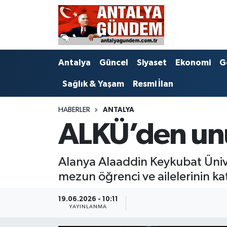
Antalya
Antalya Nöbetçi Eczaneler
Antalya
Güncel
Siyaset
Ekonomi
G
Asayiş
Antalya Hava Durumu
Sağlık & Yaşam
Resmi İlan
Bilim & Teknoloji
Antalya Namaz Vakitleri
HABERLER
ANTALYA
Bölge
Antalya Trafik Yoğunluk Haritası
ALKÜ’den un
EĞİTİM
Süper Lig Puan Durumu ve Fikstür
Alanya Alaaddin Keykubat Üniv
Ekonomi
Tüm Manşetler
mezun öğrenci ve ailelerinin kat
Genel
Son Dakika Haberleri
19.06.2026 - 10:11
YAYINLANMA
Görüntülü Haber
Haber Arşivi