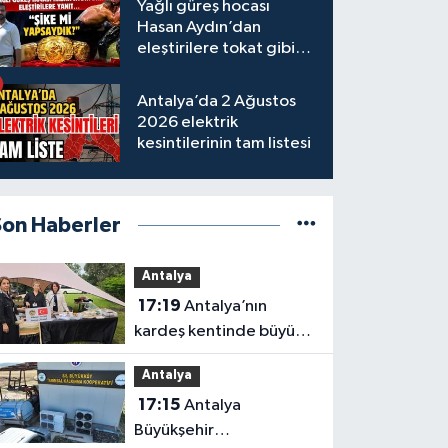
Yağlı güreş hocası
Hasan Aydın’dan
eleştirilere tokat gibi
yanıt
Antalya’da 2 Ağustos
2026 elektrik
kesintilerinin tam listesi
Son Haberler
Antalya
17:19
Antalya’nın
kardeş kentinde büyük
tanıtım
Antalya
17:15
Antalya
Büyükşehir