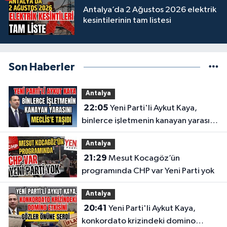
Antalya’da 2 Ağustos 2026 elektrik
kesintilerinin tam listesi
Son Haberler
Antalya
22:05
Yeni Parti'li Aykut Kaya,
binlerce işletmenin kanayan yarasını
Meclis'e taşıdı
Antalya
21:29
Mesut Kocagöz’ün
programında CHP var Yeni Parti yok
Antalya
20:41
Yeni Parti'li Aykut Kaya,
konkordato krizindeki domino