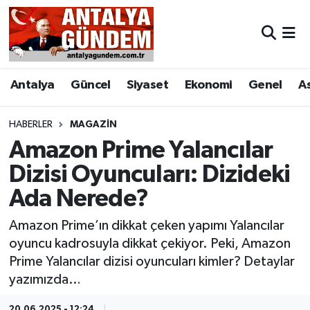
Antalya
Antalya Nöbetçi Eczaneler
Antalya
Güncel
Siyaset
Ekonomi
Genel
A
Asayiş
Antalya Hava Durumu
Bilim & Teknoloji
Antalya Namaz Vakitleri
HABERLER
MAGAZIN
Amazon Prime Yalancılar
Bölge
Antalya Trafik Yoğunluk Haritası
Dizisi Oyuncuları: Dizideki
Ada Nerede?
EĞİTİM
Süper Lig Puan Durumu ve Fikstür
Amazon Prime’ın dikkat çeken yapımı Yalancılar
Ekonomi
Tüm Manşetler
oyuncu kadrosuyla dikkat çekiyor. Peki, Amazon
Prime Yalancılar dizisi oyuncuları kimler? Detaylar
Genel
Son Dakika Haberleri
yazımızda…
Görüntülü Haber
Haber Arşivi
20.06.2025 - 12:24