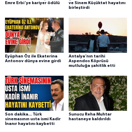
Emre Erbi'ye kariyer ödülü
ve Sinem Küçüktat hayatını
birleştirdi
Eyüphan Öz ile Ekaterina
Antalya’nın tarihi
Antonov dünya evine girdi
Aspendos Köprüsü
mutluluğa şahitlik etti
Son dakika... Türk
Sunucu Reha Muhtar
sinemasının usta ismi Kadir
hastaneye kaldırıldı
İnanır hayatını kaybetti