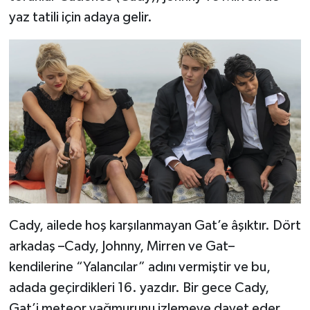
yaz tatili için adaya gelir.
Cady, ailede hoş karşılanmayan Gat’e âşıktır. Dört
arkadaş –Cady, Johnny, Mirren ve Gat–
kendilerine “Yalancılar” adını vermiştir ve bu,
adada geçirdikleri 16. yazdır. Bir gece Cady,
Gat’i meteor yağmurunu izlemeye davet eder