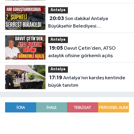
etkisini gözler önüne serdi
Antalya
20:03
Son dakika! Antalya
Büyükşehir Belediyesi
soruşturmasında 2 şüpheli serbest
Antalya
bırakıldı
19:05
Davut Çetin’den, ATSO
adaylık ofisine görkemli açılış
Antalya
17:19
Antalya’nın kardeş kentinde
büyük tanıtım