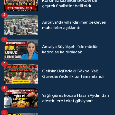
Korkmaz kazandı! Gökbel’de
çeyrek finalistler belli oldu...
Megastar Ali Gürbüz elendi!
2
Antalya'da yıllardır imar bekleyen
mahalleler açıklandı
3
Antalya Büyükşehir’de müdür
kadroları kaldırılacak
4
Gelişim Ligi’ndeki Gökbel Yağlı
Güreşleri’nde ilk tur tamamlandı
5
Yağlı güreş hocası Hasan Aydın’dan
eleştirilere tokat gibi yanıt
6