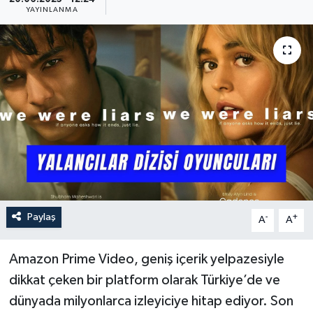
YAYINLANMA
Güncel
Kültür & Sanat
Magazin
Resmi İlan
Sağlık & Yaşam
Siyaset
Paylaş
-
+
A
A
Spor
Amazon Prime Video, geniş içerik yelpazesiyle
dikkat çeken bir platform olarak Türkiye’de ve
dünyada milyonlarca izleyiciye hitap ediyor. Son