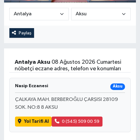
Güncel
Kültür & Sanat
Paylaş
Magazin
Resmi İlan
Antalya
Aksu
08 Ağustos 2026 Cumartesi
nöbetçi eczane adres, telefon ve konumları
Sağlık & Yaşam
Nasip Eczanesi
Aksu
Siyaset
ÇALKAYA MAH. BERBEROĞLU ÇARŞISI 28109
Spor
SOK. NO:8 8 AKSU
Yol Tarifi Al
0 (545) 509 00 59