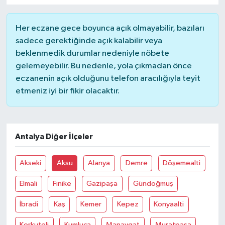
Her eczane gece boyunca açık olmayabilir, bazıları
sadece gerektiğinde açık kalabilir veya
beklenmedik durumlar nedeniyle nöbete
gelemeyebilir. Bu nedenle, yola çıkmadan önce
eczanenin açık olduğunu telefon aracılığıyla teyit
etmeniz iyi bir fikir olacaktır.
Antalya Diğer İlçeler
Akseki
Aksu
Alanya
Demre
Döşemealti
Elmali
Finike
Gazipaşa
Gündoğmuş
İbradi
Kaş
Kemer
Kepez
Konyaalti
Korkuteli
Kumluca
Manavgat
Muratpaşa