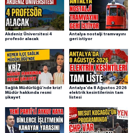
Akdeniz Üniversitesi 4
Antalya nostalji tramvayını
profesör alacak
geri istiyor
Sağlık Müdürlüğü’nde kriz!
Antalya’da 8 Ağustos 2026
Müdür hakkında resmi
elektrik kesintilerinin tam
şikayet
listesi