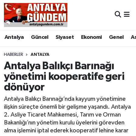
Antalya
Antalya Nöbetçi Eczaneler
Antalya
Güncel
Siyaset
Ekonomi
Genel
A
Asayiş
Antalya Hava Durumu
Bilim & Teknoloji
Antalya Namaz Vakitleri
HABERLER
ANTALYA
Antalya Balıkçı Barınağı
Bölge
Antalya Trafik Yoğunluk Haritası
yönetimi kooperatife geri
dönüyor
EĞİTİM
Süper Lig Puan Durumu ve Fikstür
Antalya Balıkçı Barınağı’nda kayyum yönetimine
Ekonomi
Tüm Manşetler
ilişkin süreçte önemli bir gelişme yaşandı. Antalya
2. Asliye Ticaret Mahkemesi, Tarım ve Orman
Genel
Son Dakika Haberleri
Bakanlığı’nın yönetim kurulu üyelerini görevden
alma işlemini iptal ederek kooperatif lehine karar
Görüntülü Haber
Haber Arşivi