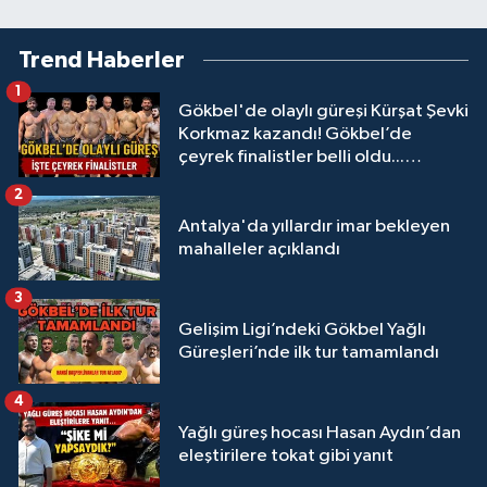
Trend Haberler
1
Gökbel'de olaylı güreşi Kürşat Şevki
Korkmaz kazandı! Gökbel’de
çeyrek finalistler belli oldu...
Megastar Ali Gürbüz elendi!
2
Antalya'da yıllardır imar bekleyen
mahalleler açıklandı
3
Gelişim Ligi’ndeki Gökbel Yağlı
Güreşleri’nde ilk tur tamamlandı
4
Yağlı güreş hocası Hasan Aydın’dan
eleştirilere tokat gibi yanıt