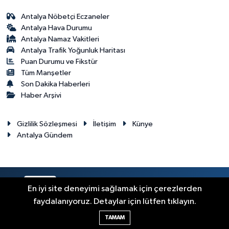
Antalya Nöbetçi Eczaneler
Antalya Hava Durumu
Antalya Namaz Vakitleri
Antalya Trafik Yoğunluk Haritası
Puan Durumu ve Fikstür
Tüm Manşetler
Son Dakika Haberleri
Haber Arşivi
Gizlilik Sözleşmesi
İletişim
Künye
Antalya Gündem
RSS
Copyright © 2024. Her hakkı saklıdır.
En iyi site deneyimi sağlamak için çerezlerden
faydalanıyoruz. Detaylar için lütfen tıklayın.
Haber Yazılımı:
TE Bilişim
TAMAM