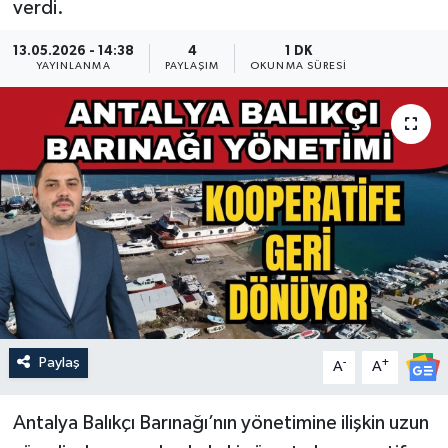
verdi.
Güncel
13.05.2026 - 14:38
4
1 DK
YAYINLANMA
PAYLAŞIM
OKUNMA SÜRESI
Kültür & Sanat
Magazin
Resmi İlan
Sağlık & Yaşam
Siyaset
Spor
Paylaş
-
+
A
A
Antalya Balıkçı Barınağı’nın yönetimine ilişkin uzun