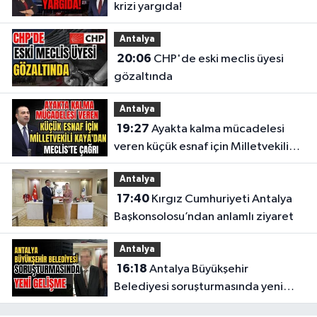
krizi yargıda!
Antalya
20:06
CHP'de eski meclis üyesi
gözaltında
Antalya
19:27
Ayakta kalma mücadelesi
veren küçük esnaf için Milletvekili
Kaya'dan Meclis'te çağrı
Antalya
17:40
Kırgız Cumhuriyeti Antalya
Başkonsolosu’ndan anlamlı ziyaret
Antalya
16:18
Antalya Büyükşehir
Belediyesi soruşturmasında yeni
gelişme