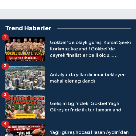
Trend Haberler
1
Gökbel'de olaylı güreşi Kürşat Şevki
Korkmaz kazandı! Gökbel’de
çeyrek finalistler belli oldu...
Megastar Ali Gürbüz elendi!
2
Antalya'da yıllardır imar bekleyen
mahalleler açıklandı
3
Gelişim Ligi’ndeki Gökbel Yağlı
Güreşleri’nde ilk tur tamamlandı
4
Yağlı güreş hocası Hasan Aydın’dan