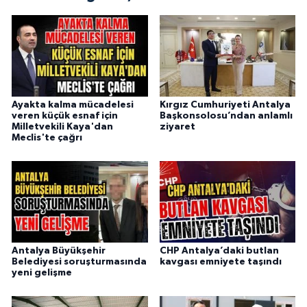
Ayakta kalma mücadelesi
Kırgız Cumhuriyeti Antalya
veren küçük esnaf için
Başkonsolosu’ndan anlamlı
Milletvekili Kaya'dan
ziyaret
Meclis'te çağrı
Antalya Büyükşehir
CHP Antalya’daki butlan
Belediyesi soruşturmasında
kavgası emniyete taşındı
yeni gelişme