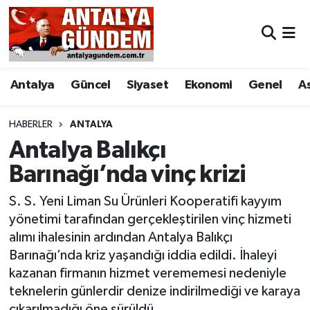
Antalya
Antalya Nöbetçi Eczaneler
Antalya
Güncel
Siyaset
Ekonomi
Genel
A
Asayiş
Antalya Hava Durumu
Bilim & Teknoloji
Antalya Namaz Vakitleri
HABERLER
ANTALYA
Antalya Balıkçı
Bölge
Antalya Trafik Yoğunluk Haritası
Barınağı’nda vinç krizi
EĞİTİM
Süper Lig Puan Durumu ve Fikstür
S. S. Yeni Liman Su Ürünleri Kooperatifi kayyım
yönetimi tarafından gerçekleştirilen vinç hizmeti
Ekonomi
Tüm Manşetler
alımı ihalesinin ardından Antalya Balıkçı
Barınağı’nda kriz yaşandığı iddia edildi. İhaleyi
Genel
Son Dakika Haberleri
kazanan firmanın hizmet verememesi nedeniyle
teknelerin günlerdir denize indirilmediği ve karaya
Görüntülü Haber
Haber Arşivi
çıkarılmadığı öne sürüldü.