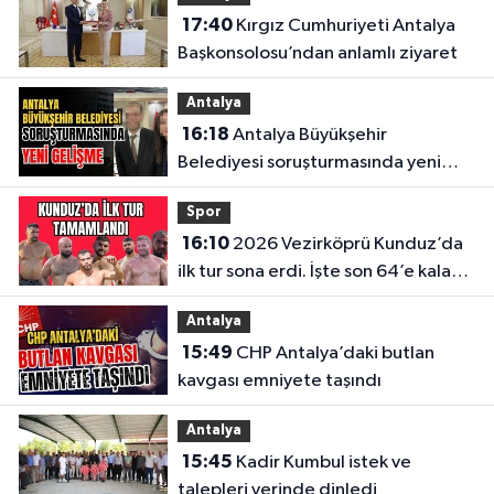
17:40
Kırgız Cumhuriyeti Antalya
Başkonsolosu’ndan anlamlı ziyaret
Antalya
16:18
Antalya Büyükşehir
Belediyesi soruşturmasında yeni
gelişme
Spor
16:10
2026 Vezirköprü Kunduz’da
ilk tur sona erdi. İşte son 64’e kalan
başpehlivanlar
Antalya
15:49
CHP Antalya’daki butlan
kavgası emniyete taşındı
Antalya
15:45
Kadir Kumbul istek ve
talepleri yerinde dinledi