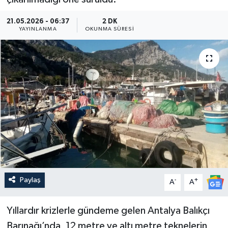
Güncel
21.05.2026 - 06:37
2 DK
YAYINLANMA
OKUNMA SÜRESI
Kültür & Sanat
Magazin
Resmi İlan
Sağlık & Yaşam
Siyaset
Spor
Paylaş
-
+
A
A
Yıllardır krizlerle gündeme gelen Antalya Balıkçı
Barınağı’nda, 12 metre ve altı metre teknelerin