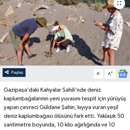
Güncel
Kültür & Sanat
Magazin
Resmi İlan
Sağlık & Yaşam
Paylaş
-
+
A
A
Siyaset
Gazipaşa'daki Kahyalar Sahili'nde deniz
kaplumbağalarının yeni yuvasını tespit için yürüyüş
Spor
yapan çevreci Güldane Şahin, kıyıya vuran yeşil
deniz kaplumbağası ölüsünü fark etti. Yaklaşık 50
santimetre boyunda, 10 kilo ağırlığında ve 10