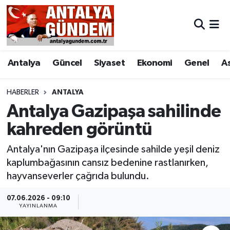
Antalya
Antalya Nöbetçi Eczaneler
Antalya
Güncel
Siyaset
Ekonomi
Genel
A
Asayiş
Antalya Hava Durumu
Bilim & Teknoloji
Antalya Namaz Vakitleri
HABERLER
ANTALYA
Antalya Gazipaşa sahilinde
Bölge
Antalya Trafik Yoğunluk Haritası
kahreden görüntü
EĞİTİM
Süper Lig Puan Durumu ve Fikstür
Antalya'nın Gazipaşa ilçesinde sahilde yeşil deniz
kaplumbağasının cansız bedenine rastlanırken,
Ekonomi
Tüm Manşetler
hayvanseverler çağrıda bulundu.
Genel
Son Dakika Haberleri
07.06.2026 - 09:10
YAYINLANMA
Görüntülü Haber
Haber Arşivi