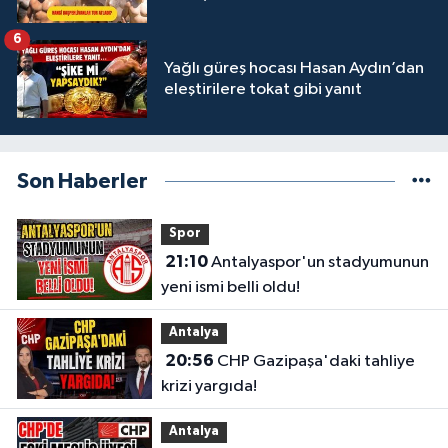
6
Yağlı güreş hocası Hasan Aydın’dan
eleştirilere tokat gibi yanıt
Son Haberler
Spor
21:10
Antalyaspor'un stadyumunun
yeni ismi belli oldu!
Antalya
20:56
CHP Gazipaşa'daki tahliye
krizi yargıda!
Antalya