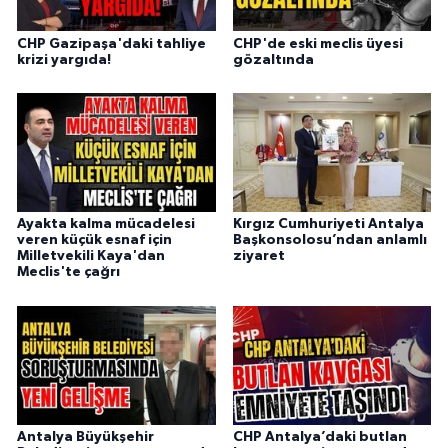
CHP Gazipaşa'daki tahliye
CHP'de eski meclis üyesi
krizi yargıda!
gözaltında
Ayakta kalma mücadelesi
Kırgız Cumhuriyeti Antalya
veren küçük esnaf için
Başkonsolosu’ndan anlamlı
Milletvekili Kaya'dan
ziyaret
Meclis'te çağrı
Antalya Büyükşehir
CHP Antalya’daki butlan