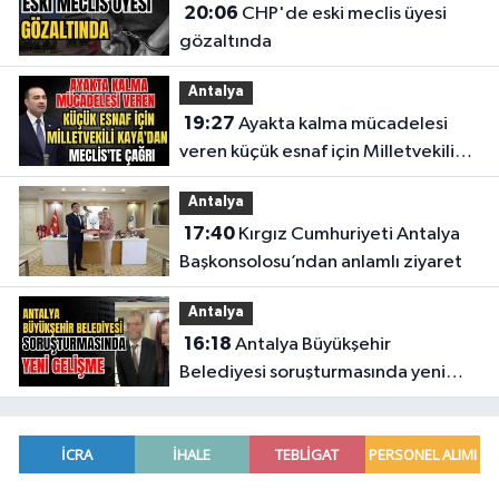
20:06
CHP'de eski meclis üyesi
gözaltında
Antalya
19:27
Ayakta kalma mücadelesi
veren küçük esnaf için Milletvekili
Kaya'dan Meclis'te çağrı
Antalya
17:40
Kırgız Cumhuriyeti Antalya
Başkonsolosu’ndan anlamlı ziyaret
Antalya
16:18
Antalya Büyükşehir
Belediyesi soruşturmasında yeni
gelişme