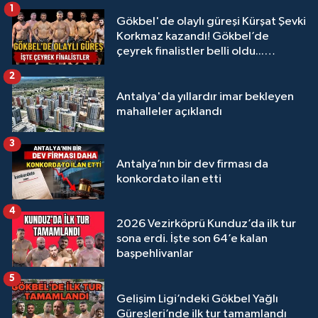
1
Gökbel'de olaylı güreşi Kürşat Şevki
Korkmaz kazandı! Gökbel’de
çeyrek finalistler belli oldu...
Megastar Ali Gürbüz elendi!
2
Antalya'da yıllardır imar bekleyen
mahalleler açıklandı
3
Antalya’nın bir dev firması da
konkordato ilan etti
4
2026 Vezirköprü Kunduz’da ilk tur
sona erdi. İşte son 64’e kalan
başpehlivanlar
5
Gelişim Ligi’ndeki Gökbel Yağlı
Güreşleri’nde ilk tur tamamlandı