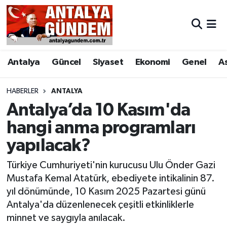
Antalya
Antalya Nöbetçi Eczaneler
Antalya
Güncel
Siyaset
Ekonomi
Genel
A
Asayiş
Antalya Hava Durumu
Bilim & Teknoloji
Antalya Namaz Vakitleri
HABERLER
ANTALYA
Antalya’da 10 Kasım'da
Bölge
Antalya Trafik Yoğunluk Haritası
hangi anma programları
yapılacak?
EĞİTİM
Süper Lig Puan Durumu ve Fikstür
Türkiye Cumhuriyeti'nin kurucusu Ulu Önder Gazi
Ekonomi
Tüm Manşetler
Mustafa Kemal Atatürk, ebediyete intikalinin 87.
yıl dönümünde, 10 Kasım 2025 Pazartesi günü
Genel
Son Dakika Haberleri
Antalya'da düzenlenecek çeşitli etkinliklerle
minnet ve saygıyla anılacak.
Görüntülü Haber
Haber Arşivi