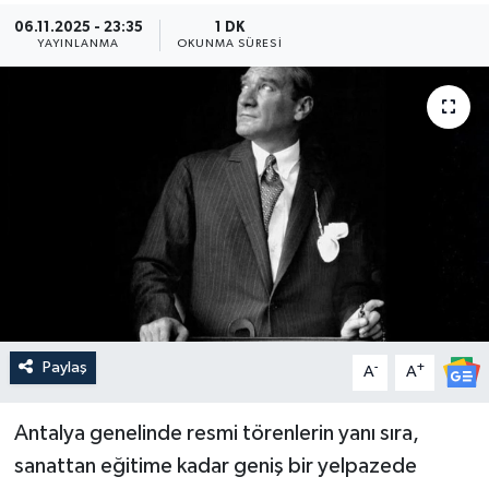
06.11.2025 - 23:35
1 DK
Güncel
YAYINLANMA
OKUNMA SÜRESI
Kültür & Sanat
Magazin
Resmi İlan
Sağlık & Yaşam
Siyaset
Paylaş
-
+
Spor
A
A
Antalya genelinde resmi törenlerin yanı sıra,
sanattan eğitime kadar geniş bir yelpazede