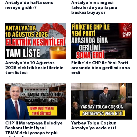
Antalya’da hafta sonu
Antalya’nın simgesi
nereye gidilir?
falezlerde yapılaşma
baskısı büyüyor
Antalya’da 10 Ağustos
Finike’de CHP ile Yeni Parti
2026 elektrik kesintilerinin
arasında bina gerilimi sona
tam listesi
erdi
CHP’li Muratpaşa Belediye
Yarbay Tolga Coşkun
Başkanı Ümit Uysal
Antalya’ya veda etti
TBMM’deki yasaya tepki