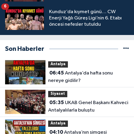
6
Kunduz’da kıymet günü… CW
Enerji Yağlı Güreş Ligi’nin 6. Etabı
öncesi nefesler tutuldu
Son Haberler
Antalya
06:45
Antalya’da hafta sonu
nereye gidilir?
Siyaset
05:35
UKAB Genel Başkanı Kahveci
Antalyalılarla buluştu
Antalya
04:10
Antalya’nın simgesi