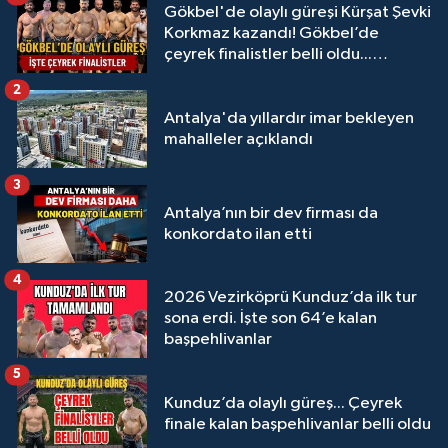
Gökbel'de olaylı güreşi Kürşat Şevki
Korkmaz kazandı! Gökbel’de
çeyrek finalistler belli oldu...
Megastar Ali Gürbüz elendi!
2
Antalya'da yıllardır imar bekleyen
mahalleler açıklandı
3
Antalya’nın bir dev firması da
konkordato ilan etti
4
2026 Vezirköprü Kunduz’da ilk tur
sona erdi. İşte son 64’e kalan
başpehlivanlar
5
Kunduz’da olaylı güreş... Çeyrek
finale kalan başpehlivanlar belli oldu