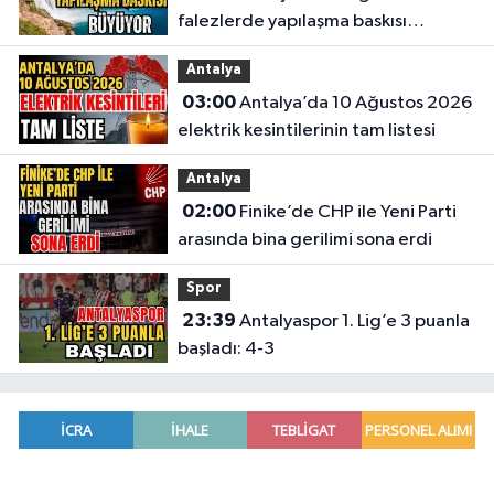
falezlerde yapılaşma baskısı
büyüyor
Antalya
03:00
Antalya’da 10 Ağustos 2026
elektrik kesintilerinin tam listesi
Antalya
02:00
Finike’de CHP ile Yeni Parti
arasında bina gerilimi sona erdi
Spor
23:39
Antalyaspor 1. Lig’e 3 puanla
başladı: 4-3