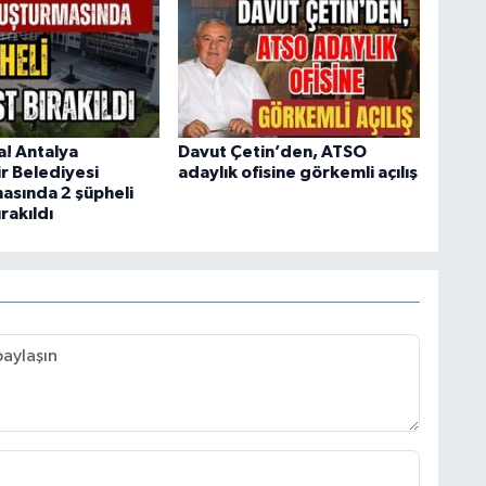
a! Antalya
Davut Çetin’den, ATSO
r Belediyesi
adaylık ofisine görkemli açılış
asında 2 şüpheli
rakıldı