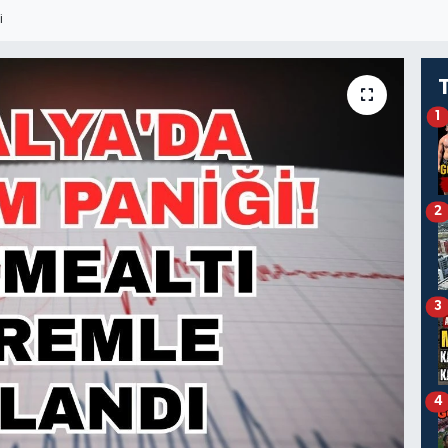
I
1
2
3
4