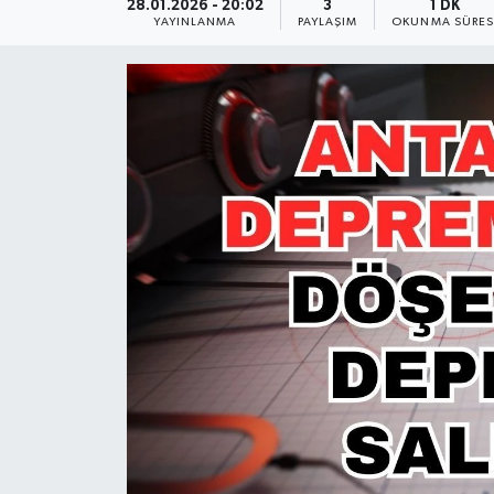
28.01.2026 - 20:02
3
1 DK
YAYINLANMA
PAYLAŞIM
OKUNMA SÜRES
Güncel
Kültür & Sanat
Magazin
Resmi İlan
Sağlık & Yaşam
Siyaset
Spor