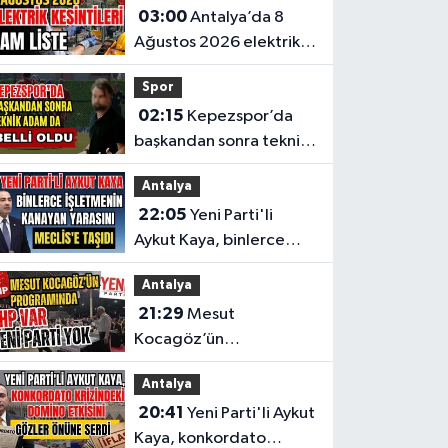
03:00
Antalya’da 8
nefesler tutuldu
Ağustos 2026 elektrik
kesintilerinin tam listesi
Spor
02:15
Kepezspor’da
başkandan sonra teknik
adam da belli oldu
Antalya
22:05
Yeni Parti'li
Aykut Kaya, binlerce
işletmenin kanayan
Antalya
yarasını Meclis'e taşıdı
21:29
Mesut
Kocagöz’ün
programında CHP var
Antalya
Yeni Parti yok
20:41
Yeni Parti'li Aykut
Kaya, konkordato