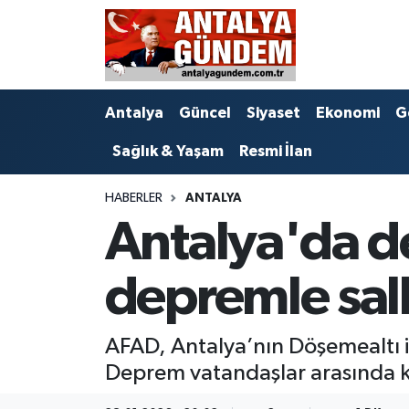
Antalya
Antalya Nöbetçi Eczaneler
Antalya
Güncel
Siyaset
Ekonomi
G
Asayiş
Antalya Hava Durumu
Sağlık & Yaşam
Resmi İlan
Bilim & Teknoloji
Antalya Namaz Vakitleri
HABERLER
ANTALYA
Bölge
Antalya Trafik Yoğunluk Haritası
Antalya'da d
EĞİTİM
Süper Lig Puan Durumu ve Fikstür
depremle sal
Ekonomi
Tüm Manşetler
AFAD, Antalya’nın Döşemealtı 
Genel
Son Dakika Haberleri
Deprem vatandaşlar arasında kı
Görüntülü Haber
Haber Arşivi