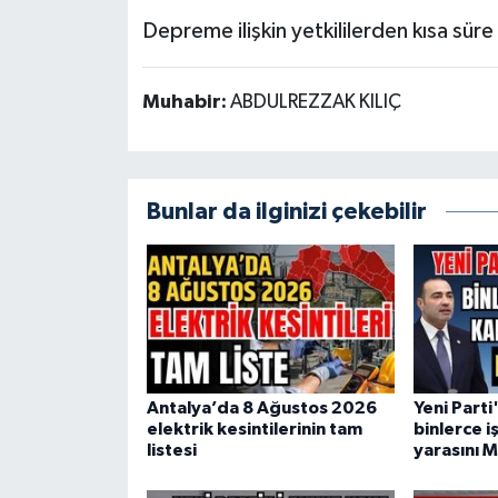
Depreme ilişkin yetkililerden kısa süre
Muhabir:
ABDULREZZAK KILIÇ
Bunlar da ilginizi çekebilir
Antalya’da 8 Ağustos 2026
Yeni Parti
elektrik kesintilerinin tam
binlerce 
listesi
yarasını M