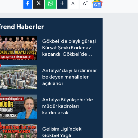
-
+
A
A
Trend Haberler
Gökbel'de olaylı güreşi
Kürşat Şevki Korkmaz
kazandı! Gökbel’de
çeyrek finalistler belli
oldu... Megastar Ali
Antalya'da yıllardır imar
Gürbüz elendi!
bekleyen mahalleler
açıklandı
Antalya Büyükşehir’de
müdür kadroları
kaldırılacak
Gelişim Ligi’ndeki
Gökbel Yağlı