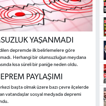
MSUZLUK YAŞANMADI
dilen depremde ilk belirlemelere göre
anmadı. Herhangi bir olumsuzluğun meydana
ında kısa süreli bir paniğe neden oldu.
EPREM PAYLAŞIMI
kezi başta olmak üzere bazı çevre ilçelerde
aşayan vatandaşlar sosyal medyada depremi
undu.