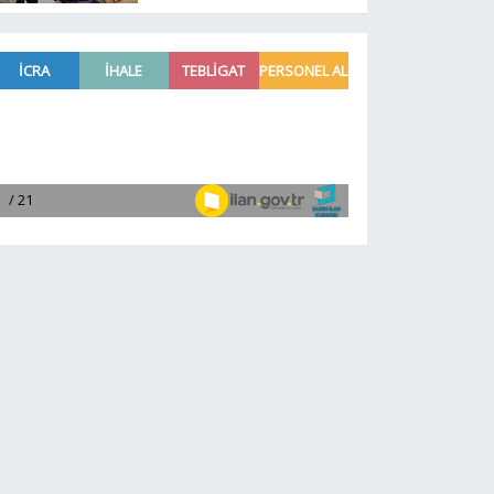
krizindeki domino
etkisini gözler önüne
serdi