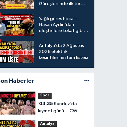
Güreşleri’nde ilk tur
tamamlandı
Yağlı güreş hocası
Hasan Aydın’dan
eleştirilere tokat gibi
yanıt
Antalya’da 2 Ağustos
2026 elektrik
kesintilerinin tam listesi
Son Haberler
Spor
03:35
Kunduz’da
kıymet günü… CW
Enerji Yağlı Güreş
Antalya
Ligi’nin 6. Etabı öncesi