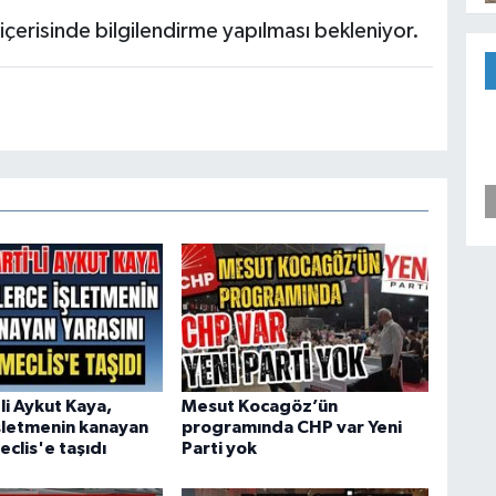
 içerisinde bilgilendirme yapılması bekleniyor.
'li Aykut Kaya,
Mesut Kocagöz’ün
işletmenin kanayan
programında CHP var Yeni
eclis'e taşıdı
Parti yok