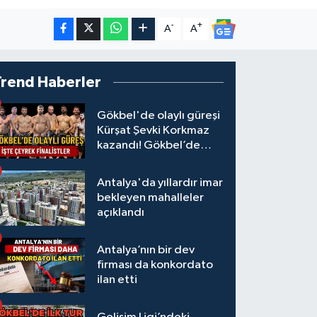
-
+
A
A
Trend Haberler
Gökbel'de olaylı güreşi
Kürşat Şevki Korkmaz
kazandı! Gökbel’de
çeyrek finalistler belli
oldu... Megastar Ali
Antalya'da yıllardır imar
Gürbüz elendi!
bekleyen mahalleler
açıklandı
Antalya’nın bir dev
firması da konkordato
ilan etti