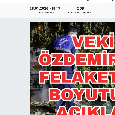
Güncel
28.01.2026 - 19:17
2 DK
YAYINLANMA
OKUNMA SÜRESI
Kültür & Sanat
Magazin
Resmi İlan
Sağlık & Yaşam
Siyaset
Spor