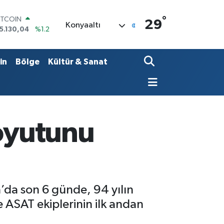
°
OLAR
29
Konyaaltı
7,7106
%0.17
URO
5,1652
%0.27
TERLİN
in
Bölge
Kültür & Sanat
4,4046
%0.35
RAM ALTIN
648.99
%2.59
İST100
3.773
%-19
ITCOIN
boyutunu
5.130,04
%1.2
’da son 6 günde, 94 yılın
e ASAT ekiplerinin ilk andan