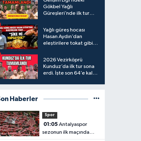
Gelişim Ligi’ndeki
Gökbel Yağlı
Güreşleri’nde ilk tur
tamamlandı
Yağlı güreş hocası
Hasan Aydın’dan
eleştirilere tokat gibi
yanıt
2026 Vezirköprü
Kunduz’da ilk tur sona
erdi. İşte son 64’e kalan
başpehlivanlar
Son Haberler
Spor
01:05
Antalyaspor
sezonun ilk maçında
Keçiörengücü’nü