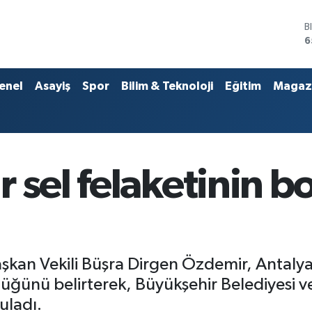
D
4
E
5
S
enel
Asayiş
Spor
Bilim & Teknoloji
Eğitim
Magaz
6
G
6
B
1
B
 sel felaketinin 
6
şkan Vekili Büşra Dirgen Özdemir, Antalya
ştüğünü belirterek, Büyükşehir Belediyesi v
uladı.