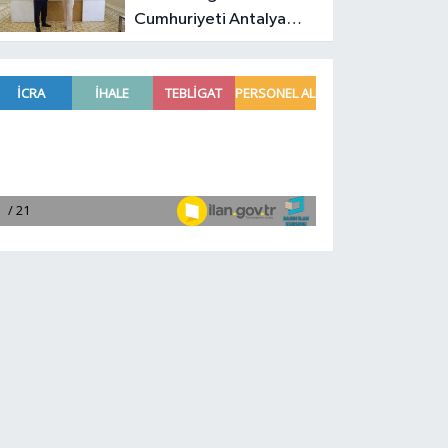
Cumhuriyeti Antalya
Başkonsolosu’ndan
anlamlı ziyaret