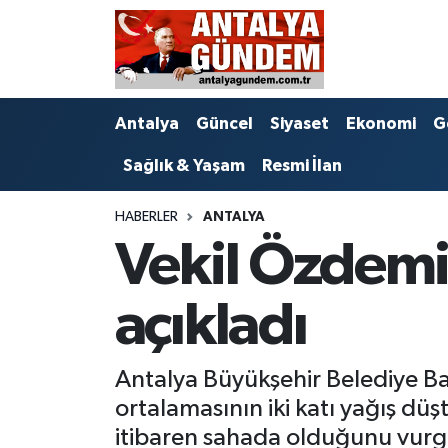
Antalya
Antalya Nöbetçi Eczaneler
Antalya
Güncel
Siyaset
Ekonomi
G
Asayiş
Antalya Hava Durumu
Sağlık & Yaşam
Resmi İlan
Bilim & Teknoloji
Antalya Namaz Vakitleri
HABERLER
ANTALYA
Bölge
Antalya Trafik Yoğunluk Haritası
Vekil Özdemir
EĞİTİM
Süper Lig Puan Durumu ve Fikstür
açıkladı
Ekonomi
Tüm Manşetler
Antalya Büyükşehir Belediye Ba
Genel
Son Dakika Haberleri
ortalamasının iki katı yağış dü
Görüntülü Haber
Haber Arşivi
itibaren sahada olduğunu vurg