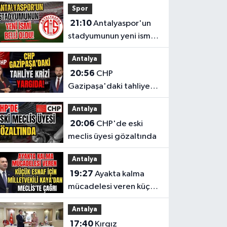
Spor
ağırlıyor
21:10
Antalyaspor'un
stadyumunun yeni ismi
belli oldu!
Antalya
20:56
CHP
Gazipaşa'daki tahliye
krizi yargıda!
Antalya
20:06
CHP'de eski
meclis üyesi gözaltında
Antalya
19:27
Ayakta kalma
mücadelesi veren küçük
esnaf için Milletvekili
Antalya
Kaya'dan Meclis'te
17:40
Kırgız
çağrı