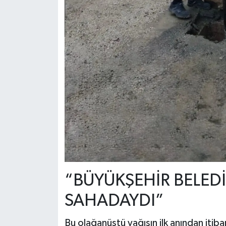
“BÜYÜKŞEHİR BELEDİ
SAHADAYDI”
Bu olağanüstü yağışın ilk anından iti