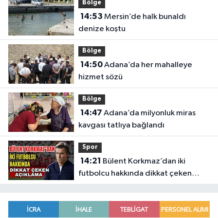
Bölge
14:53
Mersin’de halk bunaldı
denize koştu
Bölge
14:50
Adana’da her mahalleye
hizmet sözü
Bölge
14:47
Adana’da milyonluk miras
kavgası tatlıya bağlandı
Spor
14:21
Bülent Korkmaz’dan iki
futbolcu hakkında dikkat çeken
açıklama