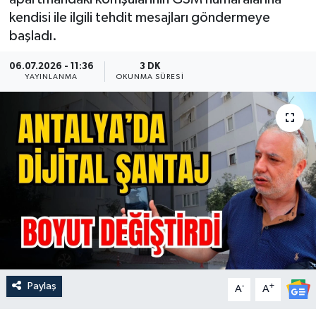
kendisi ile ilgili tehdit mesajları göndermeye
Güncel
başladı.
Kültür & Sanat
06.07.2026 - 11:36
3 DK
YAYINLANMA
OKUNMA SÜRESI
Magazin
Resmi İlan
Sağlık & Yaşam
Siyaset
Spor
Paylaş
-
+
A
A