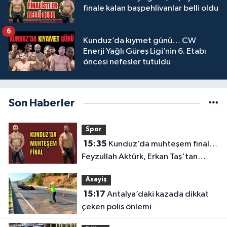
finale kalan başpehlivanlar belli oldu
6
Kunduz’da kıymet günü… CW
Enerji Yağlı Güreş Ligi’nin 6. Etabı
öncesi nefesler tutuldu
Son Haberler
Spor
15:35
Kunduz’da muhteşem final…
Feyzullah Aktürk, Erkan Taş'tan
Kırkpınar'ın rövanşını aldı
Asayiş
15:17
Antalya’daki kazada dikkat
çeken polis önlemi