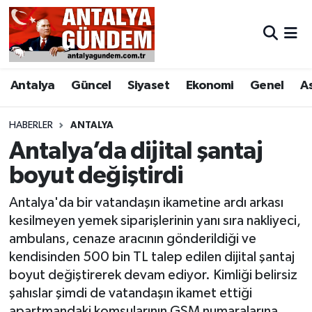
Antalya
Antalya Nöbetçi Eczaneler
Antalya
Güncel
Siyaset
Ekonomi
Genel
A
Asayiş
Antalya Hava Durumu
Bilim & Teknoloji
Antalya Namaz Vakitleri
HABERLER
ANTALYA
Antalya’da dijital şantaj
Bölge
Antalya Trafik Yoğunluk Haritası
boyut değiştirdi
EĞİTİM
Süper Lig Puan Durumu ve Fikstür
Antalya'da bir vatandaşın ikametine ardı arkası
kesilmeyen yemek siparişlerinin yanı sıra nakliyeci,
Ekonomi
Tüm Manşetler
ambulans, cenaze aracının gönderildiği ve
kendisinden 500 bin TL talep edilen dijital şantaj
Genel
Son Dakika Haberleri
boyut değiştirerek devam ediyor. Kimliği belirsiz
şahıslar şimdi de vatandaşın ikamet ettiği
Görüntülü Haber
Haber Arşivi
apartmandaki komşularının GSM numaralarına