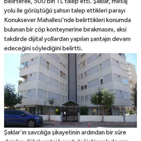
belirterek, 500 bin TL talep etti. Şaklar, mesaj
yolu ile görüştüğü şahsın talep ettikleri parayı
Konuksever Mahallesi'nde belirttikleri konumda
bulunan bir çöp konteynerine bırakmasını, aksi
takdirde dijital yollardan yapılan şantajın devam
edeceğini söylediğini belirtti.
Şaklar'ın savcılığa şikayetinin ardından bir süre