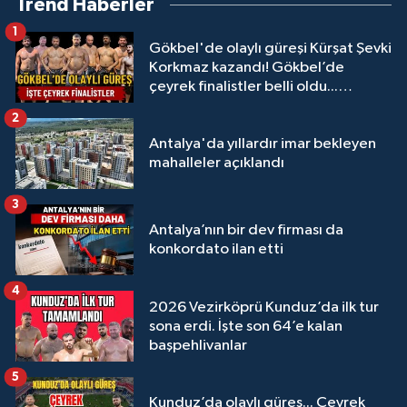
Trend Haberler
1
Gökbel'de olaylı güreşi Kürşat Şevki
Korkmaz kazandı! Gökbel’de
çeyrek finalistler belli oldu...
Megastar Ali Gürbüz elendi!
2
Antalya'da yıllardır imar bekleyen
mahalleler açıklandı
3
Antalya’nın bir dev firması da
konkordato ilan etti
4
2026 Vezirköprü Kunduz’da ilk tur
sona erdi. İşte son 64’e kalan
başpehlivanlar
5
Kunduz’da olaylı güreş... Çeyrek